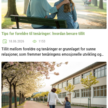
Tips for foreldre til tenåringer: hvordan bevare tillit
18.06.2026
1153
Tillit mellom foreldre og tenåringer er grunnlaget for sunne
relasjoner, som fremmer tenåringens emosjonelle utvikling og
dannelse av personlighet. I denne krevende livsfasen er det viktig
å opprettho...