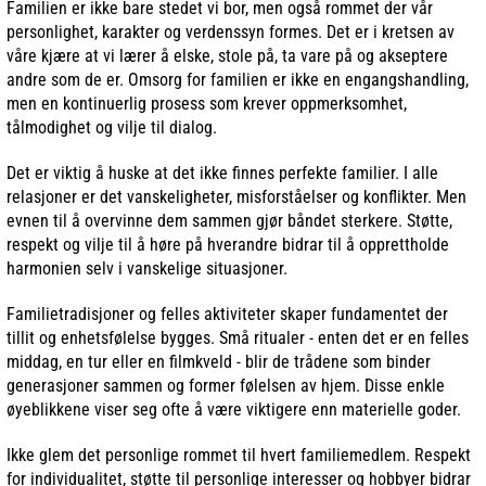
Familien er ikke bare stedet vi bor, men også rommet der vår
personlighet, karakter og verdenssyn formes. Det er i kretsen av
våre kjære at vi lærer å elske, stole på, ta vare på og akseptere
andre som de er. Omsorg for familien er ikke en engangshandling,
men en kontinuerlig prosess som krever oppmerksomhet,
tålmodighet og vilje til dialog.
Det er viktig å huske at det ikke finnes perfekte familier. I alle
relasjoner er det vanskeligheter, misforståelser og konflikter. Men
evnen til å overvinne dem sammen gjør båndet sterkere. Støtte,
respekt og vilje til å høre på hverandre bidrar til å opprettholde
harmonien selv i vanskelige situasjoner.
Familietradisjoner og felles aktiviteter skaper fundamentet der
tillit og enhetsfølelse bygges. Små ritualer - enten det er en felles
middag, en tur eller en filmkveld - blir de trådene som binder
generasjoner sammen og former følelsen av hjem. Disse enkle
øyeblikkene viser seg ofte å være viktigere enn materielle goder.
Ikke glem det personlige rommet til hvert familiemedlem. Respekt
for individualitet, støtte til personlige interesser og hobbyer bidrar