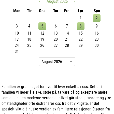
«
August 2026
»
Man
Tir
Ons
Tor
Fre
Lør
Søn
1
2
3
4
5
6
7
8
9
10
11
12
13
14
15
16
17
18
19
20
21
22
23
24
25
26
27
28
29
30
31
Familien er grunnlaget for livet til hver enkelt av oss. Det er i
familien vi lærer å elske, stole på, ta vare på og akseptere andre
som de er. I en moderne verden der livet går stadig raskere og ytre
omstendigheter ofte distraherer oss fra det viktigste, er det
spesielt viktig å huske verdien av familiære relasjoner. Støtten fra