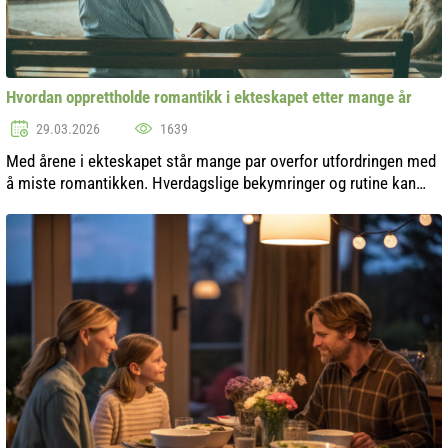
Hvordan opprettholde romantikk i ekteskapet etter mange år
29.03.2026
1639
Med årene i ekteskapet står mange par overfor utfordringen med
å miste romantikken. Hverdagslige bekymringer og rutine kan
overskygge lyset av følelser som en gang bandt ektefellene
sammen. Men til tr...