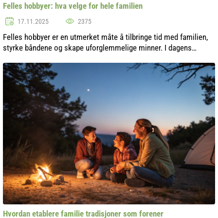
Felles hobbyer: hva velge for hele familien
17.11.2025
2375
Felles hobbyer er en utmerket måte å tilbringe tid med familien,
styrke båndene og skape uforglemmelige minner. I dagens
moderne verden, hvor alle er opptatt med sine egne ting, gir felles
interesser ...
Hvordan etablere familie tradisjoner som forener