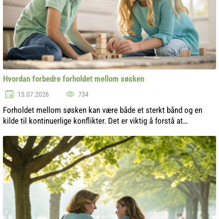
Hvordan forbedre forholdet mellom søsken
15.07.2026
734
Forholdet mellom søsken kan være både et sterkt bånd og en
kilde til kontinuerlige konflikter. Det er viktig å forstå at
familiebånd krever konstant oppmerksomhet og omsorg. I denne
artikkelen skal vi...