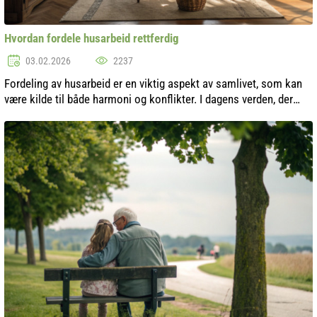
Hvordan fordele husarbeid rettferdig
03.02.2026
2237
Fordeling av husarbeid er en viktig aspekt av samlivet, som kan
være kilde til både harmoni og konflikter. I dagens verden, der
hvert familiemedlem har sine forpliktelser utenfor hjemmet, blir
rettfer...