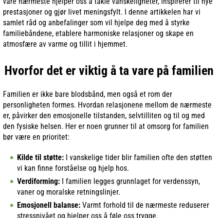
våre nærmeste hjelper oss å takle vanskeligheter, inspirerer til nye
prestasjoner og gjør livet meningsfylt. I denne artikkelen har vi
samlet råd og anbefalinger som vil hjelpe deg med å styrke
familiebåndene, etablere harmoniske relasjoner og skape en
atmosfære av varme og tillit i hjemmet.
Hvorfor det er viktig å ta vare på familien
Familien er ikke bare blodsbånd, men også et rom der
personligheten formes. Hvordan relasjonene mellom de nærmeste
er, påvirker den emosjonelle tilstanden, selvtilliten og til og med
den fysiske helsen. Her er noen grunner til at omsorg for familien
bør være en prioritet:
Kilde til støtte:
I vanskelige tider blir familien ofte den støtten
vi kan finne forståelse og hjelp hos.
Verdiforming:
I familien legges grunnlaget for verdenssyn,
vaner og moralske retningslinjer.
Emosjonell balanse:
Varmt forhold til de nærmeste reduserer
stressnivået og hjelper oss å føle oss trygge.