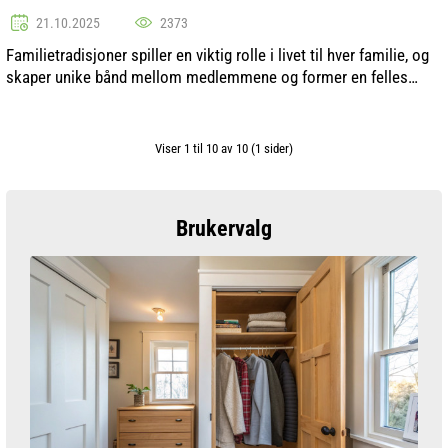
21.10.2025
2373
Familietradisjoner spiller en viktig rolle i livet til hver familie, og
skaper unike bånd mellom medlemmene og former en felles
historie. De kan være varierte og spenner fra enkle skikker til mer
komp...
Viser 1 til 10 av 10 (1 sider)
Brukervalg