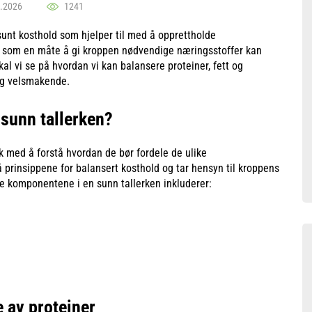
.2026
1241
sunt kosthold som hjelper til med å opprettholde
t som en måte å gi kroppen nødvendige næringsstoffer kan
kal vi se på hvordan vi kan balansere proteiner, fett og
 og velsmakende.
 sunn tallerken?
lk med å forstå hvordan de bør fordele de ulike
 prinsippene for balansert kosthold og tar hensyn til kroppens
te komponentene i en sunn tallerken inkluderer:
 av proteiner