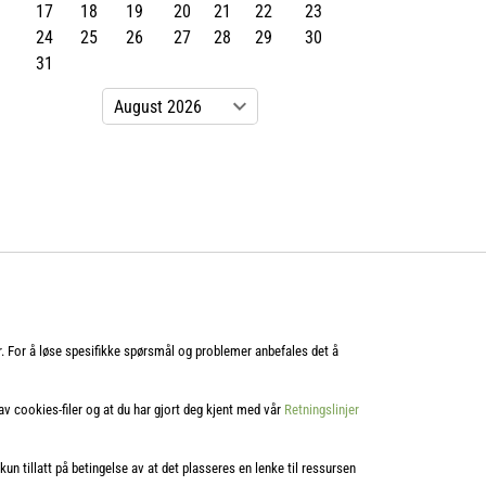
17
18
19
20
21
22
23
24
25
26
27
28
29
30
31
er. For å løse spesifikke spørsmål og problemer anbefales det å
 av cookies‑filer og at du har gjort deg kjent med vår
Retningslinjer
 kun tillatt på betingelse av at det plasseres en lenke til ressursen