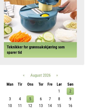
Teknikker for grønnsakskjæring som
sparer tid
«
August 2026
»
Man
Tir
Ons
Tor
Fre
Lør
Søn
1
2
3
4
5
6
7
8
9
10
11
12
13
14
15
16