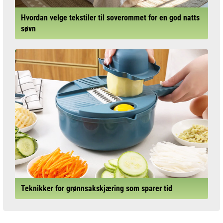
Hvordan velge tekstiler til soverommet for en god natts
søvn
Teknikker for grønnsakskjæring som sparer tid