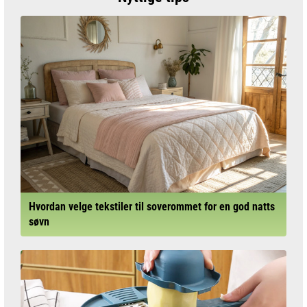
Hvordan velge tekstiler til soverommet for en god natts
søvn