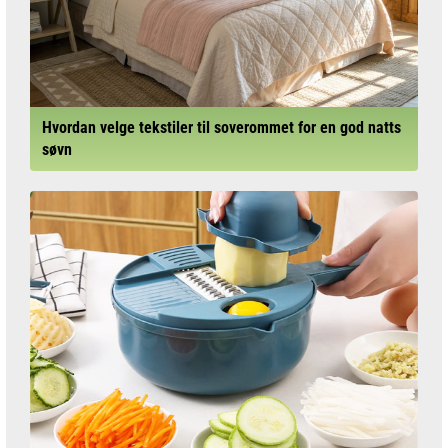
Hvordan velge tekstiler til soverommet for en god natts
søvn