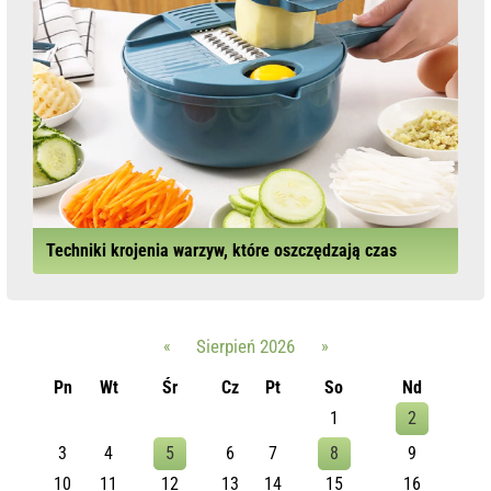
Techniki krojenia warzyw, które oszczędzają czas
«
Sierpień 2026
»
Pn
Wt
Śr
Cz
Pt
So
Nd
1
2
3
4
5
6
7
8
9
10
11
12
13
14
15
16