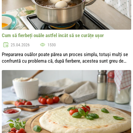
Cum să fierbeți ouăle astfel încât să se curățe ușor
25.04.2026
1530
Prepararea ouălor poate părea un proces simplu, totuși mulți se
confruntă cu problema că, după fierbere, acestea sunt greu de
curățat de coajă. Această situație poate dezamăgi chiar și cei
mai experim...