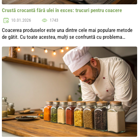
Crustă crocantă fără ulei în exces: trucuri pentru coacere
10.01.2026
1743
Coacerea produselor este una dintre cele mai populare metode
de gătit. Cu toate acestea, mulți se confruntă cu problema
dorinței de a obține o crustă crocantă, dar fără ulei în exces. În
acest articol...