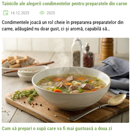
Tainicile ale alegerii condimentelor pentru preparatele din carne
14.12.2025
2025
Condimentele joacă un rol cheie în prepararea preparatelor din
carne, adăugând nu doar gust, ci și aromă, capabilă să
transforme un fel de mâncare obișnuit într-o capodoperă
culinară. Totuși, alegerea...
Cum să prepari o supă care va fi mai gustoasă a doua zi