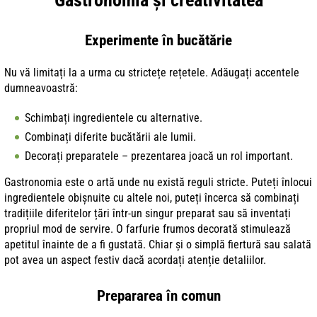
Experimente în bucătărie
Nu vă limitați la a urma cu strictețe rețetele. Adăugați accentele
dumneavoastră:
Schimbați ingredientele cu alternative.
Combinați diferite bucătării ale lumii.
Decorați preparatele – prezentarea joacă un rol important.
Gastronomia este o artă unde nu există reguli stricte. Puteți înlocui
ingredientele obișnuite cu altele noi, puteți încerca să combinați
tradițiile diferitelor țări într-un singur preparat sau să inventați
propriul mod de servire. O farfurie frumos decorată stimulează
apetitul înainte de a fi gustată. Chiar și o simplă fiertură sau salată
pot avea un aspect festiv dacă acordați atenție detaliilor.
Prepararea în comun