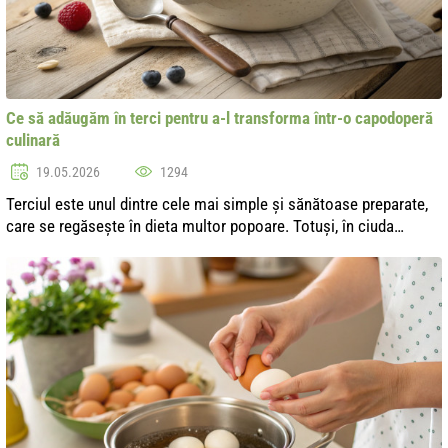
Ce să adăugăm în terci pentru a-l transforma într-o capodoperă
culinară
19.05.2026
1294
Terciul este unul dintre cele mai simple și sănătoase preparate,
care se regăsește în dieta multor popoare. Totuși, în ciuda
simplității sale, poate deveni repede plictisitor. Cum să
transformi terciu...