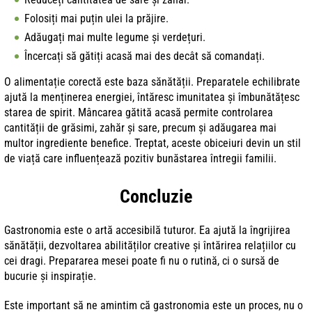
Folosiți mai puțin ulei la prăjire.
Adăugați mai multe legume și verdețuri.
Încercați să gătiți acasă mai des decât să comandați.
O alimentație corectă este baza sănătății. Preparatele echilibrate
ajută la menținerea energiei, întăresc imunitatea și îmbunătățesc
starea de spirit. Mâncarea gătită acasă permite controlarea
cantității de grăsimi, zahăr și sare, precum și adăugarea mai
multor ingrediente benefice. Treptat, aceste obiceiuri devin un stil
de viață care influențează pozitiv bunăstarea întregii familii.
Concluzie
Gastronomia este o artă accesibilă tuturor. Ea ajută la îngrijirea
sănătății, dezvoltarea abilităților creative și întărirea relațiilor cu
cei dragi. Prepararea mesei poate fi nu o rutină, ci o sursă de
bucurie și inspirație.
Este important să ne amintim că gastronomia este un proces, nu o