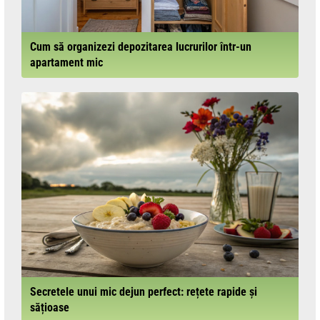
Cum să organizezi depozitarea lucrurilor într-un
apartament mic
Secretele unui mic dejun perfect: rețete rapide și
sățioase