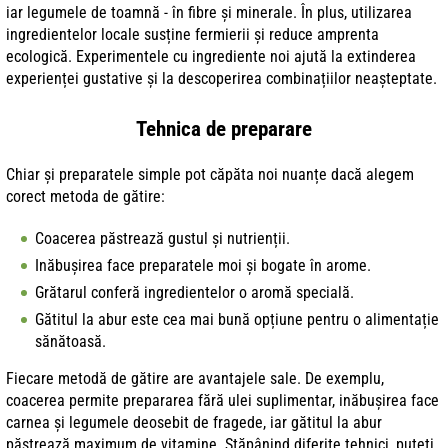
iar legumele de toamnă - în fibre și minerale. În plus, utilizarea
ingredientelor locale susține fermierii și reduce amprenta
ecologică. Experimentele cu ingrediente noi ajută la extinderea
experienței gustative și la descoperirea combinațiilor neașteptate.
Tehnica de preparare
Chiar și preparatele simple pot căpăta noi nuanțe dacă alegem
corect metoda de gătire:
Coacerea păstrează gustul și nutrienții.
Inăbușirea face preparatele moi și bogate în arome.
Grătarul conferă ingredientelor o aromă specială.
Gătitul la abur este cea mai bună opțiune pentru o alimentație
sănătoasă.
Fiecare metodă de gătire are avantajele sale. De exemplu,
coacerea permite prepararea fără ulei suplimentar, inăbușirea face
carnea și legumele deosebit de fragede, iar gătitul la abur
păstrează maximum de vitamine. Stăpânind diferite tehnici, puteți