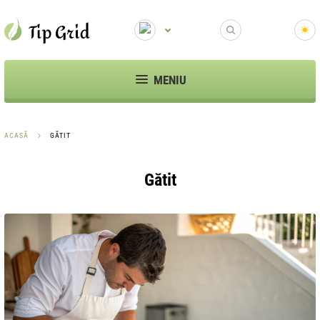
MENIU
ACASĂ
GĂTIT
Gătit