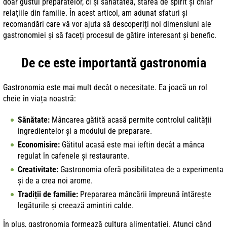
doar gustul preparatelor, ci și sănătatea, starea de spirit și chiar
relațiile din familie. În acest articol, am adunat sfaturi și
recomandări care vă vor ajuta să descoperiți noi dimensiuni ale
gastronomiei și să faceți procesul de gătire interesant și benefic.
De ce este importantă gastronomia
Gastronomia este mai mult decât o necesitate. Ea joacă un rol
cheie în viața noastră:
Sănătate:
Mâncarea gătită acasă permite controlul calității
ingredientelor și a modului de preparare.
Economisire:
Gătitul acasă este mai ieftin decât a mânca
regulat în cafenele și restaurante.
Creativitate:
Gastronomia oferă posibilitatea de a experimenta
și de a crea noi arome.
Tradiții de familie:
Prepararea mâncării împreună întărește
legăturile și creează amintiri calde.
În plus, gastronomia formează cultura alimentației. Atunci când