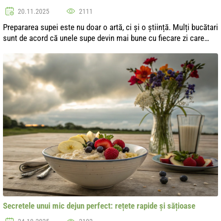
20.11.2025
2111
Prepararea supei este nu doar o artă, ci și o știință. Mulți bucătari
sunt de acord că unele supe devin mai bune cu fiecare zi care
trece. Condimentele, ingredientele și timpul își fac treaba,
transfo...
Secretele unui mic dejun perfect: rețete rapide și sățioase