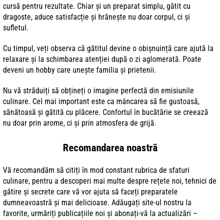
cursă pentru rezultate. Chiar și un preparat simplu, gătit cu
dragoste, aduce satisfacție și hrănește nu doar corpul, ci și
sufletul.
Cu timpul, veți observa că gătitul devine o obișnuință care ajută la
relaxare și la schimbarea atenției după o zi aglomerată. Poate
deveni un hobby care unește familia și prietenii.
Nu vă străduiți să obțineți o imagine perfectă din emisiunile
culinare. Cel mai important este ca mâncarea să fie gustoasă,
sănătoasă și gătită cu plăcere. Confortul în bucătărie se creează
nu doar prin arome, ci și prin atmosfera de grijă.
Recomandarea noastră
Vă recomandăm să citiți în mod constant rubrica de sfaturi
culinare, pentru a descoperi mai multe despre rețete noi, tehnici de
gătire și secrete care vă vor ajuta să faceți preparatele
dumneavoastră și mai delicioase. Adăugați site-ul nostru la
favorite, urmăriți publicațiile noi și abonați-vă la actualizări –