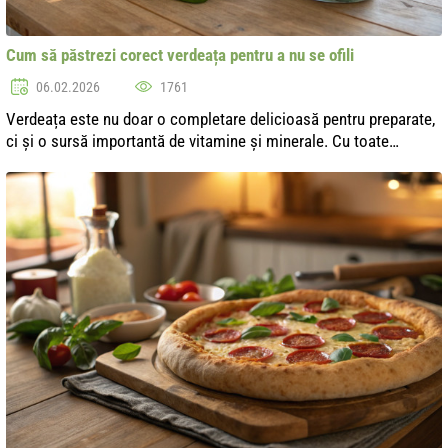
Cum să păstrezi corect verdeața pentru a nu se ofili
06.02.2026
1761
Verdeața este nu doar o completare delicioasă pentru preparate,
ci și o sursă importantă de vitamine și minerale. Cu toate
acestea, în ciuda beneficiilor sale, verdeața are tendința de a se
ofili rapi...