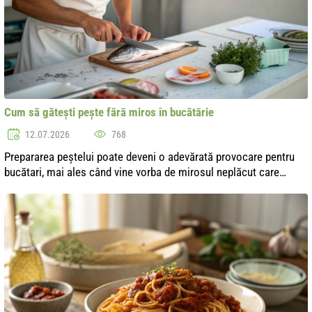
Cum să gătești pește fără miros în bucătărie
12.07.2026
768
Prepararea peștelui poate deveni o adevărată provocare pentru
bucătari, mai ales când vine vorba de mirosul neplăcut care
adesea însoțește acest proces. Totuși, există metode eficiente
care permit min...