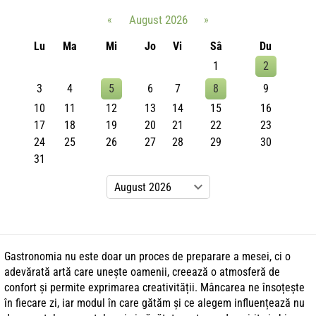
«
August 2026
»
Lu
Ma
Mi
Jo
Vi
Sâ
Du
1
2
3
4
5
6
7
8
9
10
11
12
13
14
15
16
17
18
19
20
21
22
23
24
25
26
27
28
29
30
31
Gastronomia nu este doar un proces de preparare a mesei, ci o
adevărată artă care unește oamenii, creează o atmosferă de
confort și permite exprimarea creativității. Mâncarea ne însoțește
în fiecare zi, iar modul în care gătăm și ce alegem influențează nu