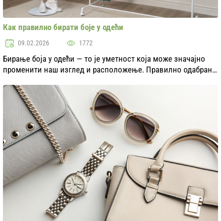
Как правилно бирати боје у одећи
09.02.2026
1772
Бирање боја у одећи — то је уметност која може значајно
променити наш изглед и расположење. Правилно одабрани
тонови не само да истичу индивидуалност, већ и стварају
хармоничне слике. У овом чланку ће...