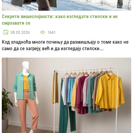
Секрети вишеслојности: како изгледати стилски и не
смрзавати се
08.03.2026
1641
Код хладноћа многи почињу да размишљају о томе како не
само да се загреју, већ и да изгледају стилски.
Вишеслојност – то није само начин да се заштитите од
ниских температура, већ и одлична прилика да...