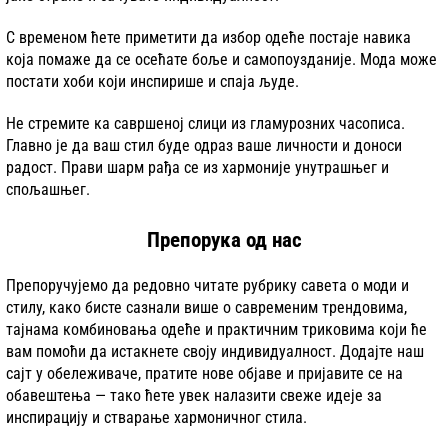
С временом ћете приметити да избор одеће постаје навика
која помаже да се осећате боље и самопоузданије. Мода може
постати хоби који инспирише и спаја људе.
Не стремите ка савршеној слици из гламурозних часописа.
Главно је да ваш стил буде одраз ваше личности и доноси
радост. Прави шарм рађа се из хармоније унутрашњег и
спољашњег.
Препорука од нас
Препоручујемо да редовно читате рубрику савета о моди и
стилу, како бисте сазнали више о савременим трендовима,
тајнама комбиновања одеће и практичним триковима који ће
вам помоћи да истакнете своју индивидуалност. Додајте наш
сајт у обележиваче, пратите нове објаве и пријавите се на
обавештења — тако ћете увек налазити свеже идеје за
инспирацију и стварање хармоничног стила.