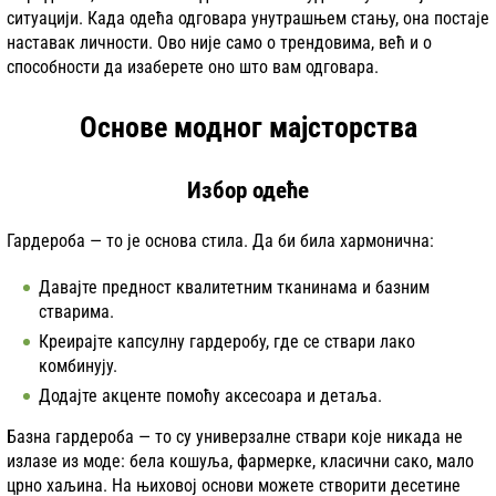
ситуацији. Када одећа одговара унутрашњем стању, она постаје
наставак личности. Ово није само о трендовима, већ и о
способности да изаберете оно што вам одговара.
Основе модног мајсторства
Избор одеће
Гардероба — то је основа стила. Да би била хармонична:
Давајте предност квалитетним тканинама и базним
стварима.
Креирајте капсулну гардеробу, где се ствари лако
комбинују.
Додајте акценте помоћу аксесоара и детаља.
Базна гардероба — то су универзалне ствари које никада не
излазе из моде: бела кошуља, фармерке, класични сако, мало
црно хаљина. На њиховој основи можете створити десетине