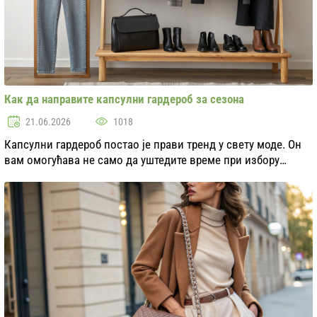
Как да направите капсулни гардероб за сезона
21.06.2026
1018
Капсулни гардероб постао је прави тренд у свету моде. Он
вам омогућава не само да уштедите време при избору
одеће, већ и да формирате стилски и хармоничан изглед.
Основна идеја капсулног гардероба је ...