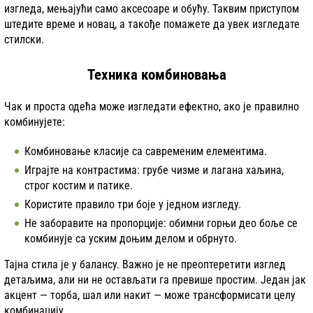
изгледа, мењајући само аксесоаре и обућу. Таквим приступом
штедите време и новац, а такође помажете да увек изгледате
стилски.
Техника комбиновања
Чак и проста одећа може изгледати ефектно, ако је правилно
комбинујете:
Комбиновање класије са савременим елементима.
Играјте на контрастима: грубе чизме и лагана хаљина,
строг костим и патике.
Користите правило три боје у једном изгледу.
Не заборавите на пропорције: обимни горњи део боље се
комбинује са уским доњим делом и обрнуто.
Тајна стила је у балансу. Важно је не преоптеретити изглед
детаљима, али ни не остављати га превише простим. Један јак
акцент — торба, шал или накит — може трансформисати целу
комбинацију.