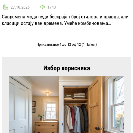
27.10.2025
1740
Савремена мода нуди бескрајан број стилова и правца, али
класици остају ван времена. Умeће комбиновaња
класичних елемената са актуелним трендовима омогућава
стварање јединственог и хромоног изгледа. У...
Приказивање 1 до 12 оф 12 (1 Пагес )
Избор корисника