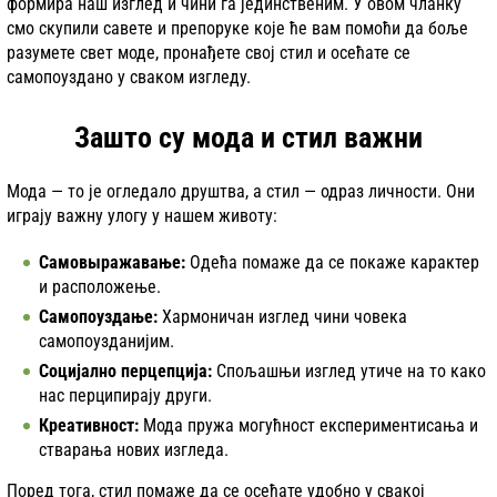
формира наш изглед и чини га јединственим. У овом чланку
смо скупили савете и препоруке које ће вам помоћи да боље
разумете свет моде, пронађете свој стил и осећате се
самопоуздано у сваком изгледу.
Зашто су мода и стил важни
Мода — то је огледало друштва, а стил — одраз личности. Они
играју важну улогу у нашем животу:
Самовыражавање:
Одећа помаже да се покаже карактер
и расположење.
Самопоуздање:
Хармоничан изглед чини човека
самопоузданијим.
Социјално перцепција:
Спољашњи изглед утиче на то како
нас перципирају други.
Креативност:
Мода пружа могућност експериментисања и
стварања нових изгледа.
Поред тога, стил помаже да се осећате удобно у свакој