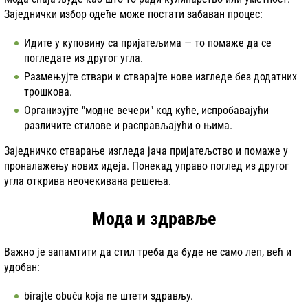
Заједнички избор одеће може постати забаван процес:
Идите у куповину са пријатељима — то помаже да се
погледате из другог угла.
Размењујте ствари и стварајте нове изгледе без додатних
трошкова.
Организујте "модне вечери" код куће, испробавајући
различите стилове и расправљајући о њима.
Заједничко стварање изгледа јача пријатељство и помаже у
проналажењу нових идеја. Понекад управо поглед из другог
угла открива неочекивана решења.
Мода и здравље
Важно је запамтити да стил треба да буде не само леп, већ и
удобан:
birajte obuću koja ne штети здрављу.