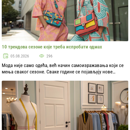
10 трендова сезоне које треба испробати одмах
05.08.2026
296
Мода није само одећа, већ начин самоизражавања који се
мења сваког сезоне. Сваке године се појављују нове
тенденције, инспирисане културним догађајима, историјом
и чак природом. У овом сезону можемо и...