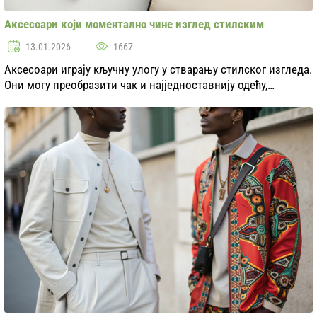
Аксесоари који моментално чине изглед стилским
13.01.2026
1667
Аксесоари играју кључну улогу у стварању стилског изгледа.
Они могу преобразити чак и најједноставнију одећу,
додајући јој индивидуалност и шарма. У овој статји ћемо
размотрити разноврсне акесоаре кој...