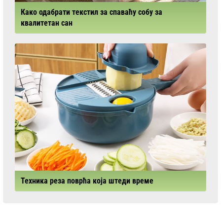
Како одабрати текстил за спаваћу собу за
квалитетан сан
Техника реза поврћа која штеди време