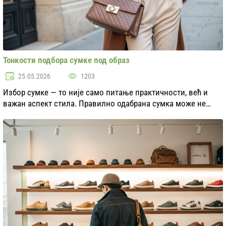
Тонкости подбора сумке под образ
25.05.2026
1203
Избор сумке — то није само питање практичности, већ и
важан аспект стила. Правилно одабрана сумка може не
само да заврши изглед, већ и да унесе оригиналност. У
овом чланку ћемо размотрити кључне тачке...