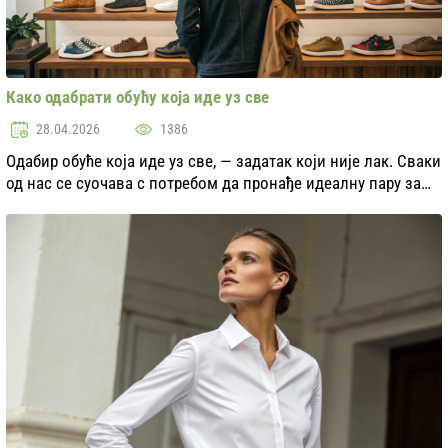
Како одабрати обућу која иде уз све
28.04.2026
1386
Одабир обуће која иде уз све, — задатак који није лак. Сваки
од нас се суочава с потребом да пронађе идеалну пару за
разне прилике: од свакодневних шетњи до пословних
састанака. Универзална обућа треб...