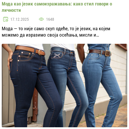
Мода као језик самоизражавања: како стил говори о
личности
17.12.2025
1648
Мода — то није само скуп одеће, то је језик, на којем
можемо да изразимо своја осећања, мисли и
индивидуалност. Свако наше решење у избору одеће,
додатака и стила, у целини, говори о нама више него шт...