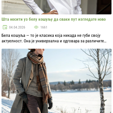
Шта носити уз белу кошуљу да сваки пут изгледате ново
04.04.2026
1661
Бела кошуља — то је класика која никада не губи своју
актуелност. Она је универзална и одговара за различите
прилике: од пословних састанака до вечерњих излаза.
Међутим, да бисте избегли монотонију, в...