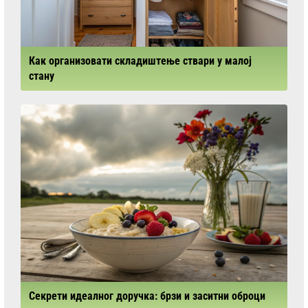
Как организовати складиштење ствари у малој
стану
Секрети идеалног доручка: брзи и заситни оброци