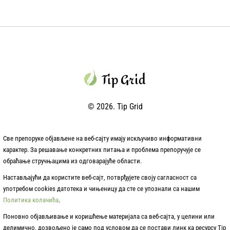
© 2026. Tip Grid
Све препоруке објављене на веб-сајту имају искључиво информативни
карактер. За решавање конкретних питања и проблема препоручује се
обраћање стручњацима из одговарајуће области.
Настављајући да користите веб-сајт, потврђујете своју сагласност са
употребом cookies датотека и чињеницу да сте се упознали са нашим
Политика колачића
.
Поновно објављивање и коришћење материјала са веб-сајта, у целини или
делимично, дозвољено је само под условом да се постави линк ка ресурсу Tip