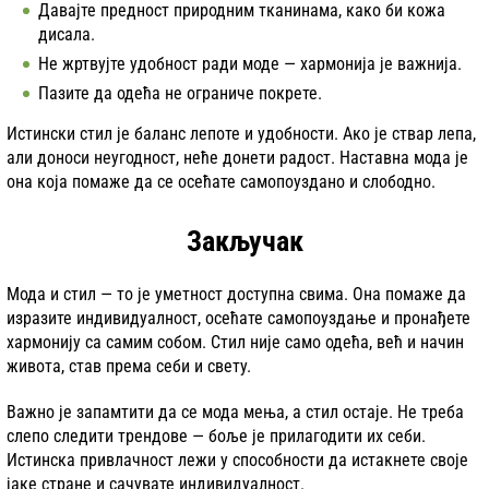
Давајте предност природним тканинама, како би кожа
дисала.
Не жртвујте удобност ради моде — хармонија је важнија.
Пазите да одећа не ограниче покрете.
Истински стил је баланс лепоте и удобности. Ако је ствар лепа,
али доноси неугодност, неће донети радост. Наставна мода је
она која помаже да се осећате самопоуздано и слободно.
Закључак
Мода и стил — то је уметност доступна свима. Она помаже да
изразите индивидуалност, осећате самопоуздање и пронађете
хармонију са самим собом. Стил није само одећа, већ и начин
живота, став према себи и свету.
Важно је запамтити да се мода мења, а стил остаје. Не треба
слепо следити трендове — боље је прилагодити их себи.
Истинска привлачност лежи у способности да истакнете своје
јаке стране и сачувате индивидуалност.