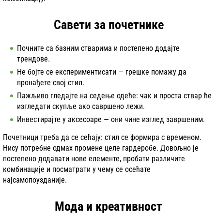
Савети за почетнике
Почните са базним стварима и постепено додајте
трендове.
Не бојте се експериментисати — грешке помажу да
пронађете свој стил.
Пажљиво гледајте на седење одеће: чак и проста ствар ће
изгледати скупље ако савршено лежи.
Инвестирајте у аксесоаре — они чине изглед завршеним.
Почетници треба да се сећају: стил се формира с временом.
Нису потребне одмах промене целе гардеробе. Довољно је
постепено додавати нове елементе, пробати различите
комбинације и посматрати у чему се осећате
најсамопоузданије.
Мода и креативност