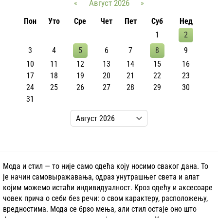
«
Август 2026
»
Пон
Уто
Сре
Чет
Пет
Суб
Нед
1
2
3
4
5
6
7
8
9
10
11
12
13
14
15
16
17
18
19
20
21
22
23
24
25
26
27
28
29
30
31
Мода и стил — то није само одећа коју носимо сваког дана. То
је начин самовыражавања, одраз унутрашњег света и алат
којим можемо истаћи индивидуалност. Кроз одећу и аксесоаре
човек прича о себи без речи: о свом карактеру, расположењу,
вредностима. Мода се брзо мења, али стил остаје оно што