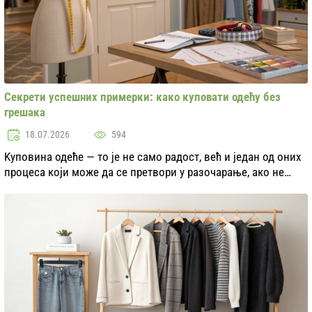
Секрети успешних примерки: како куповати одећу без
грешака
18.07.2026
594
Kуповина одеће — то је не само радост, већ и један од оних
процеса који може да се претвори у разочарање, ако не
обратите пажњу на примерку. Како избегнути грешке и
учинити да нова ствар радује вас? У...