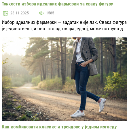
Тонкости избора идеалних фармерки за сваку фигуру
23.11.2025
1585
Избор идеалних фармерки — задатак није лак. Свака фигура
је јединствена, и оно што одговара једној, може потпуно да
не одговара другој. У овом чланку ћемо размотрити кључне
аспекте који ће вам помоћи ...
Как комбиновати класикe и трендове у једном изгледу