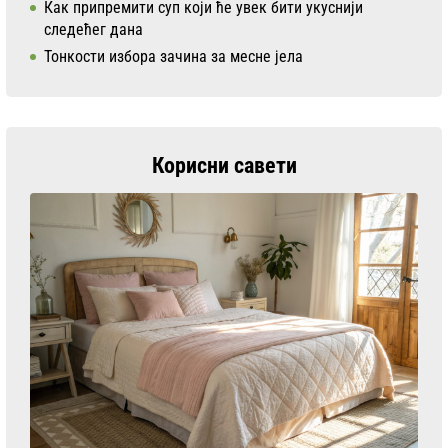
Как припремити суп који ће увек бити укуснији
следећег дана
Тонкости избора зачина за месне јела
Корисни савети