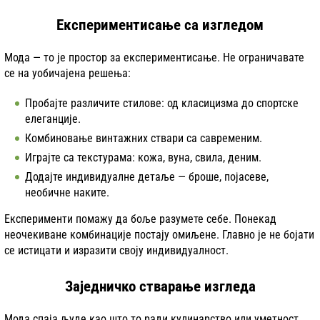
Експериментисање са изгледом
Мода — то је простор за експериментисање. Не ограничавате
се на уобичајена решења:
Пробајте различите стилове: од класицизма до спортске
елеганције.
Комбиновање винтажних ствари са савременим.
Играјте са текстурама: кожа, вуна, свила, деним.
Додајте индивидуалне детаље — броше, појасеве,
необичне наките.
Експерименти помажу да боље разумете себе. Понекад
неочекиване комбинације постају омиљене. Главно је не бојати
се истицати и изразити своју индивидуалност.
Заједничко стварање изгледа
Мода спаја људе као што то ради кулинарство или уметност.