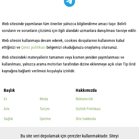
Web sitesinde yayımlanan tüm öneriler yalnızca bilgilendirme amacı taşır. Belirli
soruların ve sorunların çözümü için ilgili alandaki uzmanlara danışılması tavsiye edilir.
Web sitesini kullanmaya devam ederek, cookies dosyalarının kullanımını kabul
ettiğinizi ve
Çerez politikası
belgemizi okuduğunuzu onaylamış olursunuz.
Web sitesindeki materyallerin tamamen veya kısmen yeniden yayımlanması ve
kullanılması, yalnızca arama motorları tarafından dizine eklenmeye açık olan Tip Grid
kaynağına bağlantı verilmesi koşuluyla izinlidir.
Başlık
Hakkımızda
Ev
Moda
Reklamcılık
Aile
Turizm
Gizlilik Politikası
Sağlık
İşletme
Site hakkında
Güzellik
Diğer
İletişim
Bu site veri depolamak için çerezler kullanmaktadır. Siteyi
Yemek pişirmek