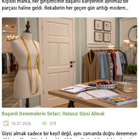
Kişisel marka, her girişimcinin başarılı kariyerinin ayrılmaz bir
parçası haline geldi. Rekabetin her geçen gün arttığı modern
dünyada, benzersiz bir imaj ve itibar oluşturmak başarıya
ulaşmanın öneml..
Başarılı Denemelerin Sırları: Hatasız Giysi Almak
18.07.2026
578
Giysi almak sadece bir keyif değil, aynı zamanda doğru denemeye