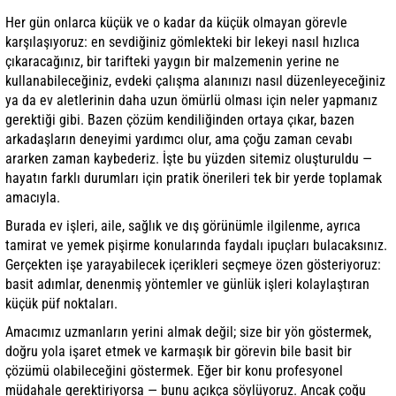
Her gün onlarca küçük ve o kadar da küçük olmayan görevle
karşılaşıyoruz: en sevdiğiniz gömlekteki bir lekeyi nasıl hızlıca
çıkaracağınız, bir tarifteki yaygın bir malzemenin yerine ne
kullanabileceğiniz, evdeki çalışma alanınızı nasıl düzenleyeceğiniz
ya da ev aletlerinin daha uzun ömürlü olması için neler yapmanız
gerektiği gibi. Bazen çözüm kendiliğinden ortaya çıkar, bazen
arkadaşların deneyimi yardımcı olur, ama çoğu zaman cevabı
ararken zaman kaybederiz. İşte bu yüzden sitemiz oluşturuldu —
hayatın farklı durumları için pratik önerileri tek bir yerde toplamak
amacıyla.
Burada ev işleri, aile, sağlık ve dış görünümle ilgilenme, ayrıca
tamirat ve yemek pişirme konularında faydalı ipuçları bulacaksınız.
Gerçekten işe yarayabilecek içerikleri seçmeye özen gösteriyoruz:
basit adımlar, denenmiş yöntemler ve günlük işleri kolaylaştıran
küçük püf noktaları.
Amacımız uzmanların yerini almak değil; size bir yön göstermek,
doğru yola işaret etmek ve karmaşık bir görevin bile basit bir
çözümü olabileceğini göstermek. Eğer bir konu profesyonel
müdahale gerektiriyorsa — bunu açıkça söylüyoruz. Ancak çoğu