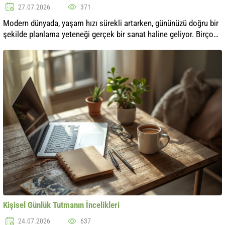
27.07.2026
371
Modern dünyada, yaşam hızı sürekli artarken, gününüzü doğru bir
şekilde planlama yeteneği gerçek bir sanat haline geliyor. Birçok
sorumluluk, iş, ev işleri ve sosyal yükümlülükler tüm zamanımızı
kolay..
Kişisel Günlük Tutmanın İncelikleri
24.07.2026
637