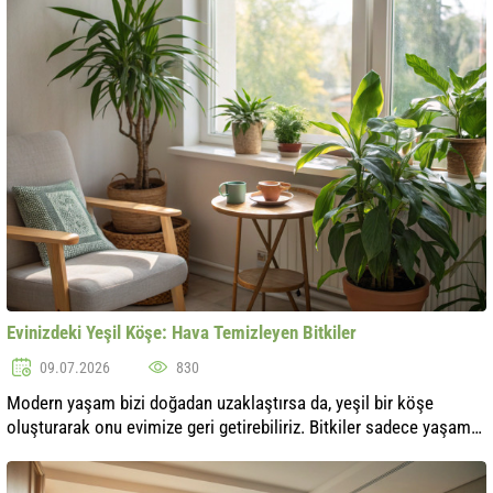
veya..
Evinizdeki Yeşil Köşe: Hava Temizleyen Bitkiler
09.07.2026
830
Modern yaşam bizi doğadan uzaklaştırsa da, yeşil bir köşe
oluşturarak onu evimize geri getirebiliriz. Bitkiler sadece yaşam
alanımızı süslemekle kalmaz, aynı zamanda hava kalitesini
iyileştirerek zara..