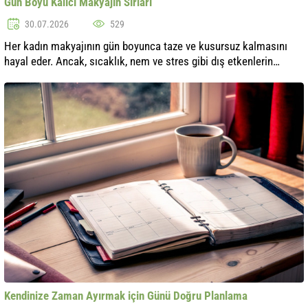
Gün Boyu Kalıcı Makyajın Sırları
30.07.2026
529
Her kadın makyajının gün boyunca taze ve kusursuz kalmasını
hayal eder. Ancak, sıcaklık, nem ve stres gibi dış etkenlerin
etkisiyle, ideal görünümümüz hızla cazibesini kaybedebilir. Bu
yazıda, sabahın..
Kendinize Zaman Ayırmak için Günü Doğru Planlama