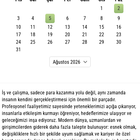
1
2
3
4
5
6
7
8
9
10
11
12
13
14
15
16
17
18
19
20
21
22
23
24
25
26
27
28
29
30
31
İş ve çalışma, sadece para kazanma yolu değil, aynı zamanda
insanın kendini gerçekleştirmesi için önemli bir parçadır.
Profesyonel faaliyetimiz sayesinde yeteneklerimizi açığa çıkarıyor,
insanlarla etkileşim kurmayı öğreniyor, hedeflerimize ulaşıyor ve
geleceğimizi inşa ediyoruz. Modern dünya, uzmanlardan ve
girişimcilerden giderek daha fazla talepte bulunuyor: esnek olmak,
değişikliklere hızlı bir şekilde uyum sağlamak ve kariyer ile özel