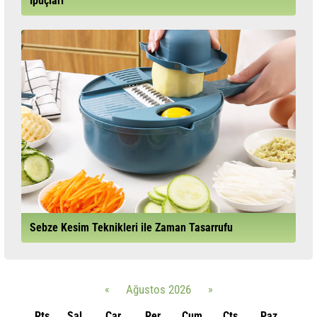
İpuçları
Sebze Kesim Teknikleri ile Zaman Tasarrufu
«
Ağustos 2026
»
Pts
Sal
Çar
Per
Cum
Cts
Paz