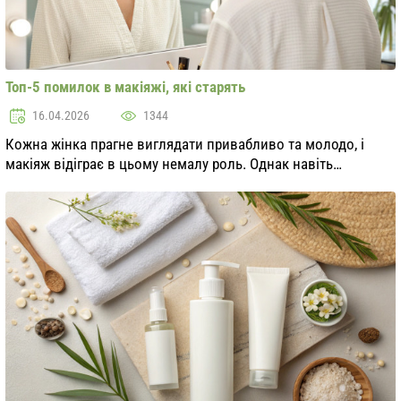
Топ-5 помилок в макіяжі, які старять
16.04.2026
1344
Кожна жінка прагне виглядати привабливо та молодо, і
макіяж відіграє в цьому немалу роль. Однак навіть
найдосвідченіший візажист може допустити помилки, які
замість омолодження надають віку. У цій ста...