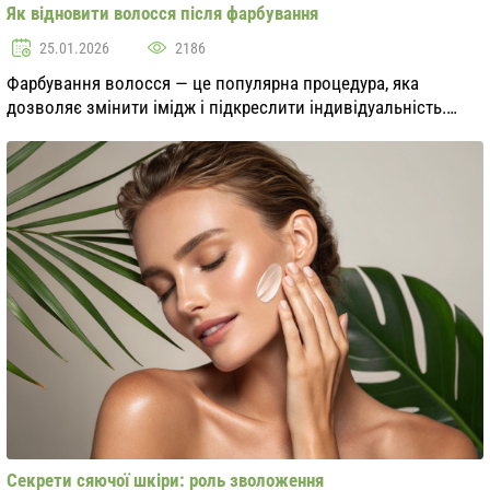
Як відновити волосся після фарбування
25.01.2026
2186
Фарбування волосся — це популярна процедура, яка
дозволяє змінити імідж і підкреслити індивідуальність.
Однак часте використання фарб може негативно
позначитися на здоров'ї волосся, зробивши їх сухими...
Секрети сяючої шкіри: роль зволоження