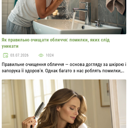
Як правильно очищати обличчя: помилки, яких слід
уникати
03.07.2026
1024
Правильне очищення обличчя — основа догляду за шкірою і
запорука її здоров'я. Однак багато з нас роблять помилки,
які можуть негативно позначитися на стані шкіри. У цій
статті ми розглянемо найпоширен...