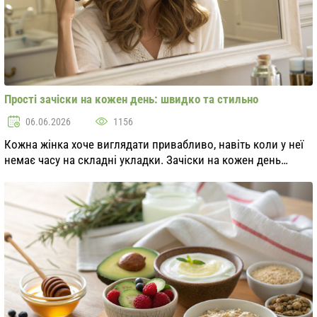
Прості зачіски на кожен день: швидко та стильно
06.06.2026
1156
Кожна жінка хоче виглядати привабливо, навіть коли у неї
немає часу на складні укладки. Зачіски на кожен день
повинні бути не тільки швидкими, але й стильними. У цій
статті ми розглянемо кілька прости...