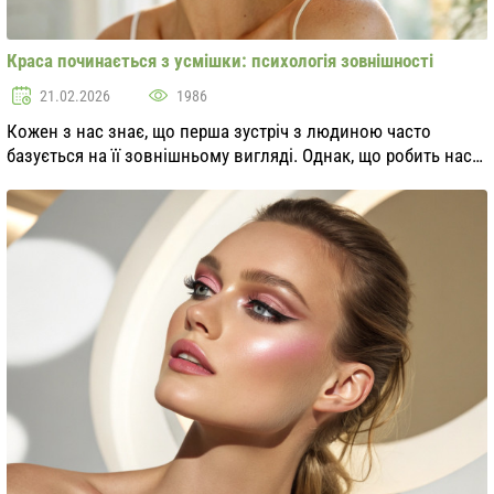
Краса починається з усмішки: психологія зовнішності
21.02.2026
1986
Кожен з нас знає, що перша зустріч з людиною часто
базується на її зовнішньому вигляді. Однак, що робить нас
привабливими? Одним з найважливіших аспектів, що
формують наше сприйняття зовнішності, є ус...