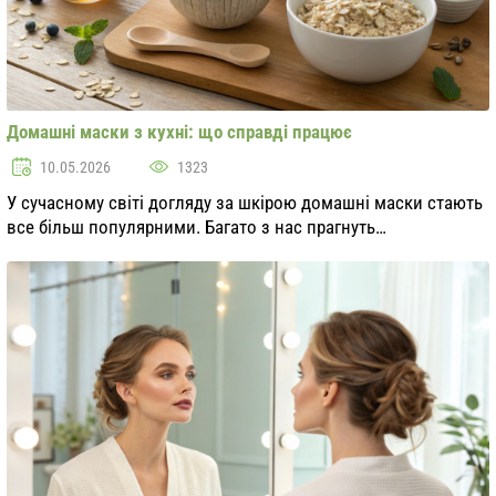
Домашні маски з кухні: що справді працює
10.05.2026
1323
У сучасному світі догляду за шкірою домашні маски стають
все більш популярними. Багато з нас прагнуть
використовувати натуральні інгредієнти, які часто можна
знайти на кухні. Але чи дійсно вони ефекти...