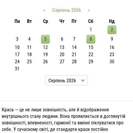
«
Серпень 2026
»
Пн
Вт
Ср
Чт
Пт
Сб
Нд
1
2
3
4
5
6
7
8
9
10
11
12
13
14
15
16
17
18
19
20
21
22
23
24
25
26
27
28
29
30
31
Краса — це не лише зовнішність, але й відображення
внутрішнього стану людини. Вона проявляється в доглянутій
зовнішності, впевненості, гармонії та вмінні піклуватися про
себе. У сучасному світі, де стандарти краси постійно