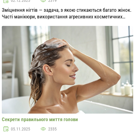
02.12.2025
2319
Зміцнення нігтів — задача, з якою стикаються багато жінок.
Часті манікюри, використання агресивних косметичних
засобів та брак необхідних вітамінів можуть призвести до
того, що нігті стають ламкими і ...
Секрети правильного миття голови
05.11.2025
2335