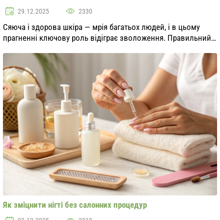
29.12.2025
2330
Сяюча і здорова шкіра — мрія багатьох людей, і в цьому
прагненні ключову роль відіграє зволоження. Правильний
догляд за шкірою включає в себе безліч аспектів, але без
достатнього рівня вологи досягти ...
Як зміцнити нігті без салонних процедур