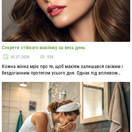
Секрети стійкого макіяжу на весь день
30.07.2026
554
Кожна жінка мріє про те, щоб макіяж залишався свіжим і
бездоганним протягом усього дня. Однак під впливом
зовнішніх факторів, таких як тепло, вологість і навіть стрес,
наш ідеальний образ може швидко ...