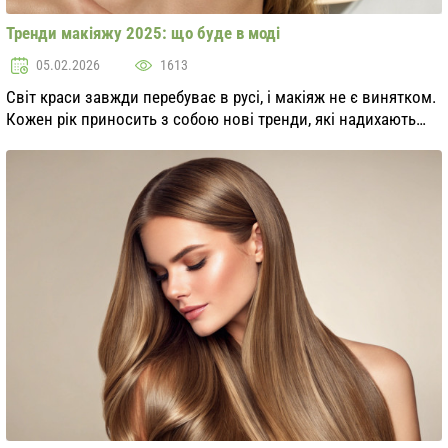
Тренди макіяжу 2025: що буде в моді
05.02.2026
1613
Світ краси завжди перебуває в русі, і макіяж не є винятком.
Кожен рік приносить з собою нові тренди, які надихають
дівчат по всьому світу. Тренди макіяжу 2025 року обіцяють
бути яскравими та різномані...