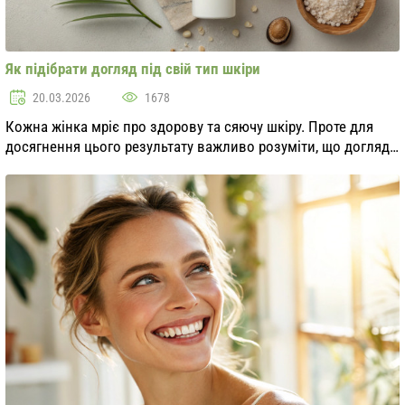
Як підібрати догляд під свій тип шкіри
20.03.2026
1678
Кожна жінка мріє про здорову та сяючу шкіру. Проте для
досягнення цього результату важливо розуміти, що догляд
за шкірою має бути індивідуалізованим. Основним
фактором, що визначає підхід до догляду, ...