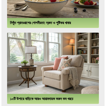
নিখুঁত প্রাতঃরাশের গোপনীয়তা: দ্রুত ও পুষ্টিকর খাবার
১০টি উপায়ে বাড়িকে আরও আরামদায়ক করুন কম খরচে