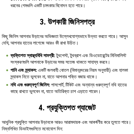
ধরনের গেমগুলি একটি চমৎকার বিনোদন হতে পারে।
3. উপকারী জিনিসপত্র
কিছু জিনিস আপনার উড়ানের অভিজ্ঞতা উল্লেখযোগ্যভাবে উন্নত করতে পারে। আসুন
দেখি, আপনার হাতের লাগেজে আরও কী রাখা উচিত।
ব্যক্তিগত স্বাস্থ্যবিধি সামগ্রী:
টুথপেস্ট, টুথব্রাশ এবং ডিওডোরেন্টের মিনিমালিস্ট
সংস্করণগুলি আপনাকে উড়ানের সময় সতেজ থাকতে সাহায্য করবে।
পানি এবং স্ন্যাকস:
একটি জলবাহী বোতল (বিমানবন্দরের নিয়ম অনুযায়ী) এবং হালকা
স্ন্যাকস নিতে ভুলবেন না, যাতে আপনার শক্তি বজায় থাকে।
নথি এবং গুরুত্বপূর্ণ জিনিস:
পাসপোর্ট, টিকিট এবং অন্যান্য গুরুত্বপূর্ণ নথি হাতের
কাছে রাখতে ভুলবেন না, যাতে অতিরিক্ত চাপ এড়াতে পারেন।
4. প্রযুক্তিগত গ্যাজেট
আধুনিক প্রযুক্তি আপনার উড়ানকে আরও আরামদায়ক এবং আকর্ষণীয় করে তুলতে পারে।
নিম্নলিখিত ডিভাইসগুলিতে মনোযোগ দিন: