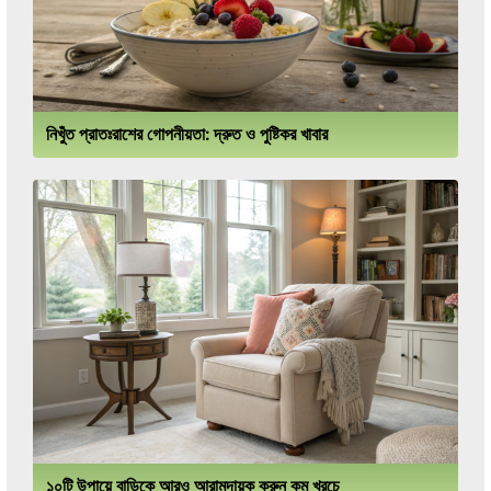
নিখুঁত প্রাতঃরাশের গোপনীয়তা: দ্রুত ও পুষ্টিকর খাবার
১০টি উপায়ে বাড়িকে আরও আরামদায়ক করুন কম খরচে