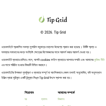
© 2026. Tip Grid
ওয়েবসাইটে প্রকাশিত সমস্ত সুপারিশ শুধুমাত্র তথ্যগত উদ্দেশ্যে প্রদান করা হয়েছে। নির্দিষ্ট প্রশ্ন ও
সমস্যার সমাধানের জন্য সংশ্লিষ্ট ক্ষেত্রের বিশেষজ্ঞদের সাথে পরামর্শ করার পরামর্শ দেওয়া হয়।
ওয়েবসাইট ব্যবহার চালিয়ে গেলে, আপনি cookies ফাইল ব্যবহারে আপনার সম্মতি এবং আমাদের
কুকিজ নীতি
এর সাথে পরিচিত হওয়ার বিষয়টি নিশ্চিত করছেন।
ওয়েবসাইটের উপকরণ পুনর্মুদ্রণ ও ব্যবহার সম্পূর্ণ বা আংশিকভাবে কেবল তখনই অনুমোদিত, যদি অনুসন্ধান
ইঞ্জিন দ্বারা সূচিকৃত একটি উন্মুক্ত লিঙ্ক Tip Grid উৎসে স্থাপন করা হয়।
শিরোনাম
আমাদের সম্পর্কে
ঘর
ফ্যাশন
বিজ্ঞাপন