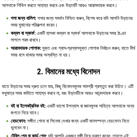
আপনাকে শিথিল করতে সাহায্য করবে এবং উড়ানটি আরও আরামদায়ক করবে।
গলা জন্য বালিশ:
গলার জন্য সমর্থন নিশ্চিত করুন, বিশেষ করে যদি আপনি উড়ানের
সময় ঘুমানোর পরিকল্পনা করেন।
কম্বল বা স্কার্ফ:
একটি হালকা কম্বল বা স্কার্ফ আপনাকে উড়ানের সময় ঠাণ্ডা
লাগলে গরম রাখবে।
আরামদায়ক পোশাক:
মুক্ত এবং শ্বাস-প্রশ্বাসযুক্ত পোশাক নির্বাচন করুন, যাতে দীর্ঘ
সময় বসে থাকার সময় অস্বস্তি না হয়।
2. বিমানের মধ্যে বিনোদন
যাতে উড়ানের সময় দ্রুত চলে যায়, কিছু বিনোদনমূলক সামগ্রী প্রস্তুত করা উচিত। এটি
শুধুমাত্র সময় কাটাতে সাহায্য করবে না, বরং উড়ানটিকে আরও আনন্দদায়ক করবে।
বই বা ইলেকট্রনিক বই:
একটি ভালো উপন্যাস বা জ্ঞানমূলক সাহিত্য আপনাকে অন্য
জগতে নিয়ে যাবে।
হেডফোন:
সঙ্গীত শোনা বা সিনেমা দেখার জন্য একটি মানসম্পন্ন হেডফোন নিতে
ভুলবেন না।
টেবিল গেম বা কার্ড গেম:
যদি আপনি একজন সঙ্গী নিয়ে ভ্রমণ করেন, তাহলে এই