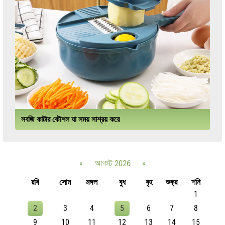
সবজি কাটার কৌশল যা সময় সাশ্রয় করে
«
আগস্ট 2026
»
রবি
সোম
মঙ্গল
বুধ
বৃহ
শুক্র
শনি
1
2
3
4
5
6
7
8
9
10
11
12
13
14
15