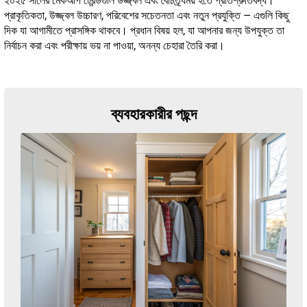
২০২৫ সালের মেকআপ ট্রেন্ডগুলি উজ্জ্বল এবং বৈচিত্র্যময় হতে প্রতিশ্রুতিবদ্ধ।
প্রাকৃতিকতা, উজ্জ্বল উচ্চারণ, পরিবেশের সচেতনতা এবং নতুন প্রযুক্তি — এগুলি কিছু
দিক যা আগামীতে প্রাসঙ্গিক থাকবে। প্রধান বিষয় হল, যা আপনার জন্য উপযুক্ত তা
নির্বাচন করা এবং পরীক্ষায় ভয় না পাওয়া, অনন্য চেহারা তৈরি করা।
ব্যবহারকারীর পছন্দ