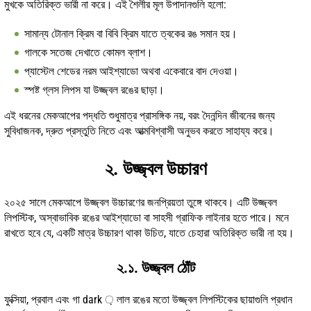
মুখকে অতিরিক্ত ভারী না করে। এই শৈলীর মূল উপাদানগুলি হলো:
সামান্য টোনাল ক্রিম বা বিবি ক্রিম যাতে ত্বকের রঙ সমান হয়।
গালকে সতেজ দেখাতে কোমল ব্লাশ।
প্যাস্টেল শেডের নরম আইশ্যাডো অথবা একেবারে বাদ দেওয়া।
স্পষ্ট গ্লস লিপস যা উজ্জ্বল রঙের ছাড়া।
এই ধরনের মেকআপের পদ্ধতি শুধুমাত্র প্রাসঙ্গিক নয়, বরং দৈনন্দিন জীবনের জন্য
সুবিধাজনক, দ্রুত প্রস্তুতি নিতে এবং আত্মবিশ্বাসী অনুভব করতে সাহায্য করে।
২. উজ্জ্বল উচ্চারণ
২০২৫ সালে মেকআপে উজ্জ্বল উচ্চারণের জনপ্রিয়তা তুঙ্গে থাকবে। এটি উজ্জ্বল
লিপস্টিক, অস্বাভাবিক রঙের আইশ্যাডো বা সাহসী গ্রাফিক লাইনার হতে পারে। মনে
রাখতে হবে যে, একটি মাত্র উচ্চারণ থাকা উচিত, যাতে চেহারা অতিরিক্ত ভারী না হয়।
২.১. উজ্জ্বল ঠোঁট
ফুক্সিয়া, প্রবাল এবং গা dark ় লাল রঙের মতো উজ্জ্বল লিপস্টিকের ছায়াগুলি প্রধান