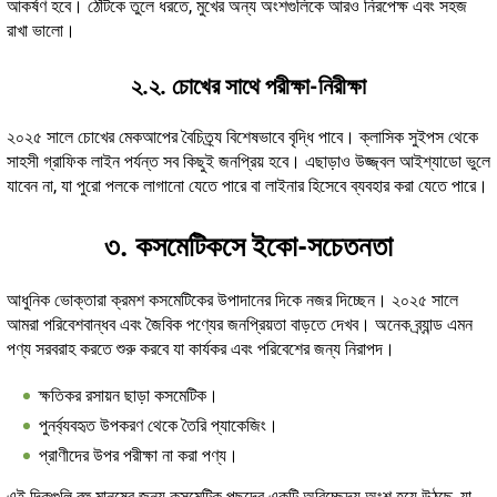
আকর্ষণ হবে। ঠোঁটকে তুলে ধরতে, মুখের অন্য অংশগুলিকে আরও নিরপেক্ষ এবং সহজ
রাখা ভালো।
২.২. চোখের সাথে পরীক্ষা-নিরীক্ষা
২০২৫ সালে চোখের মেকআপের বৈচিত্র্য বিশেষভাবে বৃদ্ধি পাবে। ক্লাসিক সুইপস থেকে
সাহসী গ্রাফিক লাইন পর্যন্ত সব কিছুই জনপ্রিয় হবে। এছাড়াও উজ্জ্বল আইশ্যাডো ভুলে
যাবেন না, যা পুরো পলকে লাগানো যেতে পারে বা লাইনার হিসেবে ব্যবহার করা যেতে পারে।
৩. কসমেটিকসে ইকো-সচেতনতা
আধুনিক ভোক্তারা ক্রমশ কসমেটিকের উপাদানের দিকে নজর দিচ্ছেন। ২০২৫ সালে
আমরা পরিবেশবান্ধব এবং জৈবিক পণ্যের জনপ্রিয়তা বাড়তে দেখব। অনেক ব্র্যান্ড এমন
পণ্য সরবরাহ করতে শুরু করবে যা কার্যকর এবং পরিবেশের জন্য নিরাপদ।
ক্ষতিকর রসায়ন ছাড়া কসমেটিক।
পুনর্ব্যবহৃত উপকরণ থেকে তৈরি প্যাকেজিং।
প্রাণীদের উপর পরীক্ষা না করা পণ্য।
এই দিকগুলি বহু মানুষের জন্য কসমেটিক পছন্দের একটি অবিচ্ছেদ্য অংশ হয়ে উঠছে, যা