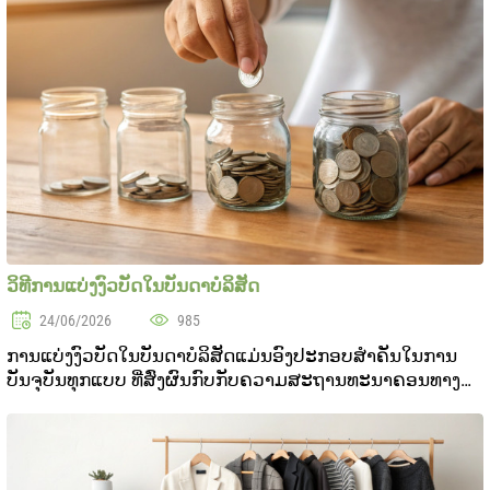
ວິທີການແບ່ງງົວບັດໃນບັນດາບໍລິສັດ
24/06/2026
985
ການແບ່ງງົວບັດໃນບັນດາບໍລິສັດແມ່ນອົງປະກອບສຳຄັນໃນການ
ບັນຈຸບັນທຸກແບບ ທີ່ສົ່ງຜົນກົບກັບຄວາມສະຖານທະນາຄອນທາງ
ເງິນ ແລະ ການພັດ້ທະບັນດາບິນດີ. ໃນສະຖານທີ່ມີຄວາມແຂ່ງຂັນ
ສູງ ແລະ ສະຖານທະນາຄອນອ່ອນ ການວາງແຜນການເງິນຈະ
ສະຖານ..