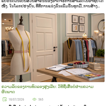
ແບຣນດ່ວນເປັນສ່ວນສຳຄັນຂອງອາດຈະການສໍາເລັດໃນອາຊີບໃດ
ໜຶ່ງ. ໃນໂລກປະຈຸບັນ, ທີ່ທີ່ການແຂ່ງຂັນເພີ່ມຂຶ້ນທຸກມື້, ການສ້າງ
ແບຣນສ່ວນຕົວທີ່ເປັນອິດສະລິກແລະສະຖານທີ່ໃຈໃນການບັນລູກ
ແລະສະຖານທີ່ແລະສະຖານທີ່ກະທົບໃຈສ່ວນກ່ຽວກັບຄວ..
ຄວາມລັບຂອງການທົດລອງສູງເລີຍ: ວິທີຊື້ເສື້ອບໍ່ຜ່ານຄວາມ
ຜິດພາດ
18/07/2026
565