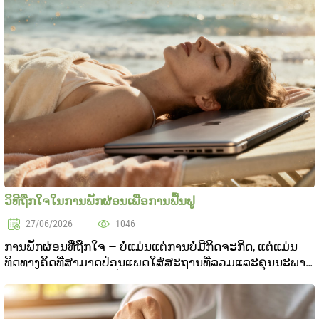
ວິທີຖືກໃຈໃນການພັກຜ່ອນເພື່ອການຟື້ນຟູ
27/06/2026
1046
ການພັກຜ່ອນທີ່ຖືກໃຈ — ບໍ່ແມ່ນແຕ່ການບໍ່ມີກິດຈະກິດ, ແຕ່ແມ່ນ
ທິດທາງຄິດທີ່ສາມາດປ່ອນແພດໃສ່ສະຖານທີ່ລວມແລະຄຸນນະພາບ
ຊີວິດ. ໃນລະດັບສັງຄົມປັດຈຸບັນ, ທີ່ເຕັມເຄື່ອນໄຫວແລະຄວາມ
ບັນທຸກ, ຄົນຫລາຍລົງລືມຄວາມສຳຄັນຂອງການຟື້ນຟູ..