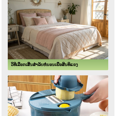
ວິທີເລືອກເສິ້ນສຳລັບຫໍ່ນອນເພື່ອສິນທິແຂງ