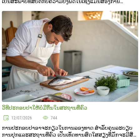
ເປັນສະພາບທີ່ສືບຕໍ່ກັບຄວາມປັງພັດໃນເຊິ່ງແມ່ນສ່ອງການ
ປຽບທຽບ ແລະຈິດຈິດຄວາມບັດເພິ່ນຖາມຄວາມຄວາມສົມດຸນສິດ
ສາມາດກັບແລະສົມດຸນໃນຄອບຄອງລະບົບລະຫວ່າງບໍ່ແລະສີນ
ສິດ. ສິ່ງແບບ..
ວິທີປະກອບປາໃຫ້ບໍ່ມີກິ່ນໃນສະຖານທີ່ຄົວ
12/07/2026
744
ການປະກອບປາອາຈະກຽວໃນການລອງທາດ ສໍາລັບຄຸນລະບຽບ
ການປຸກແລະສະຖານທີ່ຄົວ ເປັນເທັດທານສົດໃສສຽງທີ່ມັກຈະມີສິ່ງ