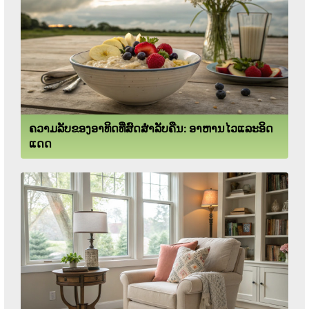
ຄວາມລັບຂອງອາທິດທີ່ສົດສໍາລັບຄືນ: ອາຫານໄວແລະອິດ
ແດດ