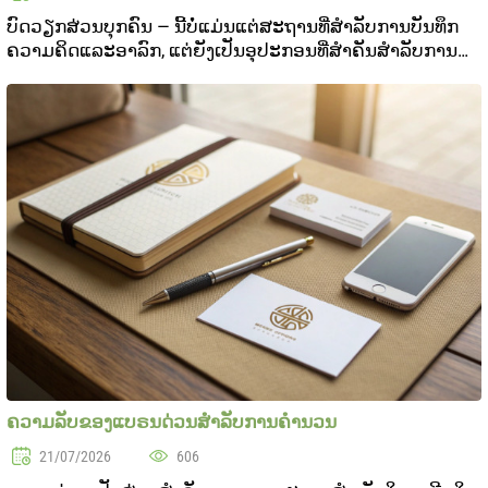
ບົດວຽກສ່ວນບຸກຄົນ — ນີ້ບໍ່ແມ່ນແຕ່ສະຖານທີ່ສໍາລັບການບັນທຶກ
ຄວາມຄິດແລະອາລົກ, ແຕ່ຍັງເປັນອຸປະກອນທີ່ສຳຄັນສໍາລັບການ
ຄົ້ນພົບຕົວແລະພັດທະນາຕົວເອງ. ຄົນຈິງຫຼາຍໃນປະເທດໃຊ້ບົດ
ວຽກ, ເພື່ອບິດບົດບັນທຶກສິ່ງທີ່ສຳຄັນ, ບັນທຶກສ..
ຄວາມລັບຂອງແບຣນດ່ວນສໍາລັບການຄໍານວນ
21/07/2026
606