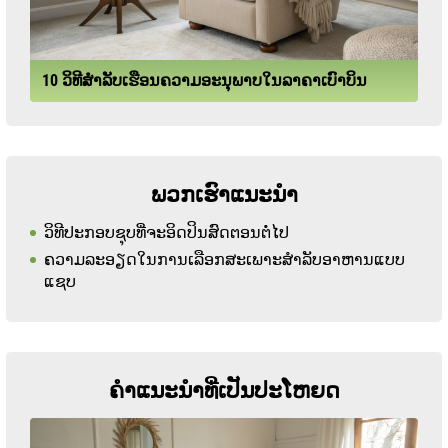
10 ວິທີສໍາລັບເຮືອນຄວາມອະນຸພາບໃນລາຄາເບົາບິນ
ພວກເຮົາແນະນໍາ
ວິທີປະກອບຊຸບທີ່ຈະອິດປິນສົດຕອນຕໍ່ໄປ
ຄວາມລະອຽດໃນການເລືອກສະເພາະສໍາລັບອາຫານແບບ
ແຊບ
ຄໍາແນະນໍາທີ່ເປັນປະໂຫຍດ