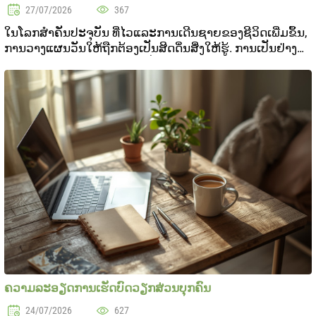
27/07/2026
367
ໃນໂລກສໍາຄັນປະຈຸບັນ ທີ່ໄວແລະການເດີນຊາຍຂອງຊີວິດເພີ່ມຂຶ້ນ,
ການວາງແຜນວັນໃຫ້ຖືກຕ້ອງເປັນສິດດິ່ນສິ່ງໃຫ້ຮູ້. ການເປັນຢ່າງ
ຫຼາຍສິ່ງແລະຄວາມຈິງສຽງທີ່ເປັນຄວາມດັດສະບັດດິ່ນແລະສັງຄົມ
ສິ່ງໃຫ້ເວລາສໍາລັບຄວາມສຽງທີ່ເປັນສິ່ງ..
ຄວາມລະອຽດການເຮັດບົດວຽກສ່ວນບຸກຄົນ
24/07/2026
627