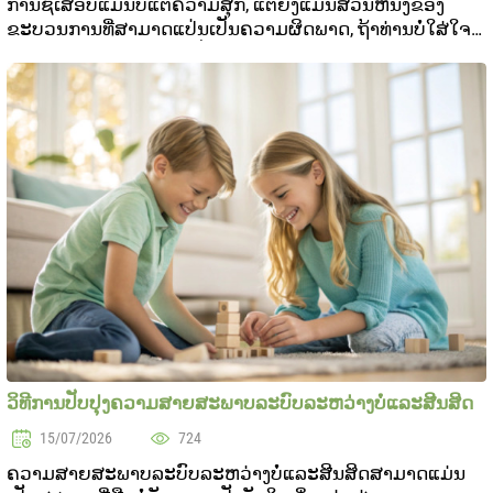
ການຊື້ເສື້ອບໍ່ແມ່ນບໍ່ແຕ່ຄວາມສຸກ, ແຕ່ຍັງແມ່ນສ່ວນຫນຶ່ງຂອງ
ຂະບວນການທີ່ສາມາດແປ່ນເປັນຄວາມຜິດພາດ, ຖ້າທ່ານບໍ່ໃສ່ໃຈ
ໃນການທົດລອງ. ຈະເລີຍເປັນວິທີທີ່ຈະປ່ອນໃຈໃນການຊື້ເສື້ອບໍ່
ຜິດພາດ ແລະໃຫ້ເສື້ອໃໝ່ສົມບູນ ຈາກບົດບາດເຊິ..
ວິທີການປັບປຸງຄວາມສາຍສະພາບລະບົບລະຫວ່າງບໍ່ແລະສີນສິດ
15/07/2026
724
ຄວາມສາຍສະພາບລະບົບລະຫວ່າງບໍ່ແລະສີນສິດສາມາດແມ່ນ