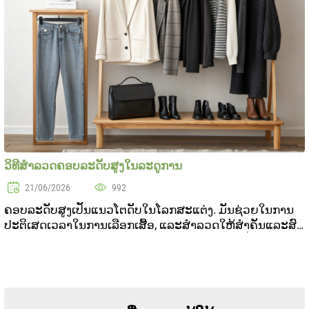
ວິທີສໍາລວດຄອບລະດັບສູງໃນລະດູການ
21/06/2026
992
ຄອບລະດັບສູງເປັນແນວໂຕດັບໃນໂລກສະແຕ່ງ. ມັນຊ່ວຍໃນການ
ປະຕິເສດເວລາໃນການເລືອກເສື້ອ, ແລະສໍາລວດໃຫ້ສໍາຄັນແລະສົດ
ສະອາດ. ຄວາມຄິດຫະທີ່ສຳຄັນຂອງຄອບລະດັບສູງເປັນການລວມ
ລວມສິນຄ້າຈຳນວນນ້ອຍທີ່ງ່າຍສຽງຂອງກັນ. ໃນບົດຄວາມນີ້, ພວ..