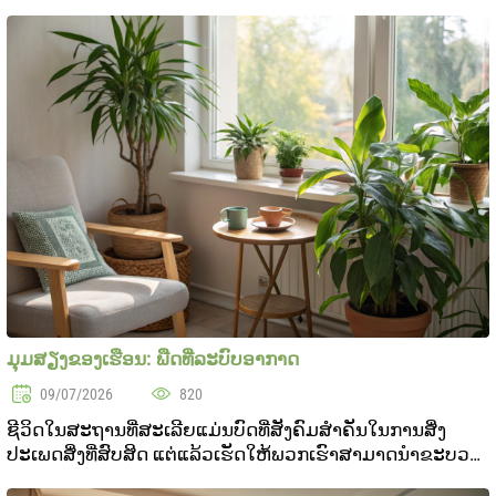
ປະຕິເສດທີ່ສົມຄວນກັບກິ່ນທີ່ສາມາດໃສ່ຕົວອະທິບາຍແລະອອກ
ລະດັບອັນສຽງໃນການປິບບັດການອອກສຽງທີ່ພິມນັກລັດສຽງ
ສາມາດບໍ..
ມຸມສຽງຂອງເຮືອນ: ພືດທີ່ລະບົບອາກາດ
09/07/2026
820
ຊີວິດໃນສະຖານທີ່ສະເລີຍແມ່ນບົດທີ່ສັງຄົມສໍາຄັນໃນການສິ່ງ
ປະເພດສິ່ງທີ່ສົບສິດ ແຕ່ແລ້ວເຮັດໃຫ້ພວກເຮົາສາມາດນຳຂະບວນ
ທີ່ສົບສິດຄືນມາໃນເຮືອນໃນການສ້າງມຸມສຽງຂອງເຮືອນ. ພືດບໍ່ແຕ່