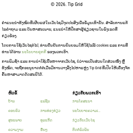
© 2026. Tip Grid
ຄໍາແນະນໍາທັງໝົດທີ່ເຜີຍແຜ່ໃນເວັບໄຊມີຈຸດປະສົງເພື່ອຂໍ້ມູນເທົ່ານັ້ນ. ສໍາລັບການແກ້
ໄຂຄໍາຖາມ ແລະ ບັນຫາສະເພາະ, ແນະນໍາໃຫ້ປຶກສາຜູ້ຊ່ຽວຊານໃນຂົງເຂດທີ່
ກ່ຽວຂ້ອງ.
ໂດຍການໃຊ້ເວັບໄຊຕໍ່ໄປ, ທ່ານຢືນຢັນການຍິນຍອມໃຫ້ໃຊ້ໄຟລ໌ cookies ແລະ ການທີ່
ທ່ານໄດ້ອ່ານ
ນະໂຍບາຍຄຸກກີ
ຂອງພວກເຮົາ.
ການພິມຊ້ໍາ ແລະ ການນໍາໃຊ້ເນື້ອຫາຈາກເວັບໄຊ, ບໍ່ວ່າຈະເປັນສ່ວນໃດສ່ວນໜຶ່ງ ຫຼື
ທັງໝົດ, ຈະຖືກອະນຸຍາດກໍ່ຕໍ່ເມື່ອມີການວາງລິ້ງໄປຫາແຫຼ່ງ Tip Grid ທີ່ເປີດໃຫ້ເຄື່ອງຈັກ
ຄົ້ນຫາສາມາດດັດສະນີໄດ້.
ຫົວຂໍ້
ກ່ຽວກັບພວກເຮົາ
ບ້ານ
ແຟຊັ່ນ
ການໂຄສະນາ
ຄອບຄົວ
ການທ່ອງທ່ຽວ
ນະໂຍບາຍຄວາມເປັນສ່ວນຕົວ
ສຸຂະພາບ
ທຸລະກິດ
ກ່ຽວກັບເວັບໄຊ
ຄວາມງາມ
ອື່ນໆ
ຕິດຕໍ່ພົວພັນ