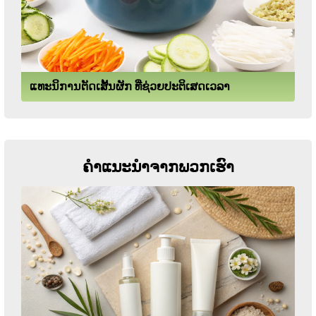
ແທະນິການຕັດເສັ້ນຜັກ ທີ່ຊ່ວຍປະຕິເສດເວລາ
ຄໍາແນະນໍາຈາກພວກເຮົາ