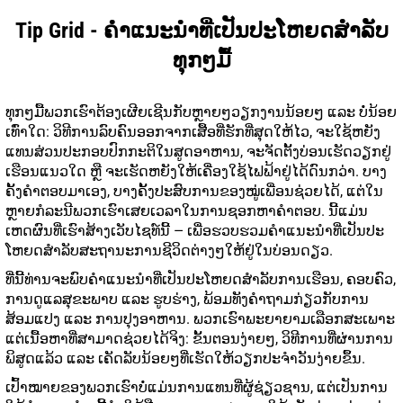
Tip Grid - ຄຳແນະນຳທີ່ເປັນປະໂຫຍດສຳລັບ
ທຸກໆມື້
ທຸກໆມື້ພວກເຮົາຕ້ອງເຜີຍເຊີນກັບຫຼາຍໆວຽກງານນ້ອຍໆ ແລະ ບໍ່ນ້ອຍ
ເທົ່າໃດ: ວິທີການລົບຄົນອອກຈາກເສື້ອທີ່ຮັກທີ່ສຸດໃຫ້ໄວ, ຈະໃຊ້ຫຍັງ
ແທນສ່ວນປະກອບປົກກະຕິໃນສູດອາຫານ, ຈະຈັດຕັ້ງບ່ອນເຮັດວຽກຢູ່
ເຮືອນແນວໃດ ຫຼື ຈະເຮັດຫຍັງໃຫ້ເຄື່ອງໃຊ້ໄຟຟ້າຢູ່ໄດ້ດົນກວ່າ. ບາງ
ຄັ້ງຄໍາຕອບມາເອງ, ບາງຄັ້ງປະສົບການຂອງໝູ່ເພື່ອນຊ່ວຍໄດ້, ແຕ່ໃນ
ຫຼາຍກໍລະນີພວກເຮົາເສຍເວລາໃນການຊອກຫາຄໍາຕອບ. ນີ້ແມ່ນ
ເຫດຜົນທີ່ເຮົາສ້າງເວັບໄຊທ໌ນີ້ — ເພື່ອຮວບຮວມຄໍາແນະນໍາທີ່ເປັນປະ
ໂຫຍດສໍາລັບສະຖານະການຊີວິດຕ່າງໆໃຫ້ຢູ່ໃນບ່ອນດຽວ.
ທີ່ນີ້ທ່ານຈະພົບຄໍາແນະນໍາທີ່ເປັນປະໂຫຍດສໍາລັບການເຮືອນ, ຄອບຄົວ,
ການດູແລສຸຂະພາບ ແລະ ຮູບຮ່າງ, ພ້ອມທັງຄໍາຖາມກ່ຽວກັບການ
ສ້ອມແປງ ແລະ ການປຸງອາຫານ. ພວກເຮົາພະຍາຍາມເລືອກສະເພາະ
ແຕ່ເນື້ອຫາທີ່ສາມາດຊ່ວຍໄດ້ຈິງ: ຂັ້ນຕອນງ່າຍໆ, ວິທີການທີ່ຜ່ານການ
ພິສູດແລ້ວ ແລະ ເຄັດລັບນ້ອຍໆທີ່ເຮັດໃຫ້ວຽກປະຈໍາວັນງ່າຍຂຶ້ນ.
ເປົ້າໝາຍຂອງພວກເຮົາບໍ່ແມ່ນການແທນທີ່ຜູ້ຊ່ຽວຊານ, ແຕ່ເປັນການ