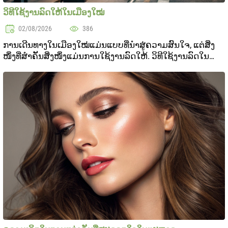
ວິທີໃຊ້ງານລົດໃຫ້ໃນເມືອງໃໝ່
02/08/2026
386
ການເດີນທາງໃນເມືອງໃໝ່ແມ່ນແບບທີ່ນໍາສູ່ຄວາມສົນໃຈ, ແຕ່ສິ່ງ
ໜຶ່ງທີ່ສໍາຄັນສິ່ງໜຶ່ງແມ່ນການໃຊ້ງານລົດໃຫ້. ວິທີໃຊ້ງານລົດໃນ
ເມືອງໃໝ່ອາດຈະສູນເສຍອາລົມກັບສະຖານທີ່ໃໝ່, ສິ່ງທີ່ຈະເພີ່ມ
ຂະບວນງານນີ້ຄື ການຄົບຄືນຂອງລົດສາທາງ ..