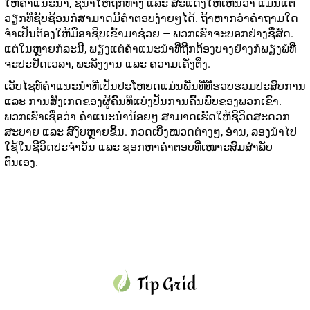
ໃຫ້ຄໍາແນະນໍາ, ຊີ້ນໍາໃຫ້ຖືກທາງ ແລະ ສະແດງໃຫ້ເຫັນວ່າ ແມ່ນແຕ່
ວຽກທີ່ຊັບຊ້ອນກໍສາມາດມີຄໍາຕອບງ່າຍໆໄດ້. ຖ້າຫາກວ່າຄໍາຖາມໃດ
ຈໍາເປັນຕ້ອງໃຫ້ມືອາຊີບເຂົ້າມາຊ່ວຍ — ພວກເຮົາຈະບອກຢ່າງຊື່ສັດ.
ແຕ່ໃນຫຼາຍກໍລະນີ, ພຽງແຕ່ຄໍາແນະນໍາທີ່ຖືກຕ້ອງບາງຢ່າງກໍພຽງພໍທີ່
ຈະປະຢັດເວລາ, ພະລັງງານ ແລະ ຄວາມເຄັ່ງຕຶງ.
ເວັບໄຊທ໌ຄໍາແນະນໍາທີ່ເປັນປະໂຫຍດແມ່ນພື້ນທີ່ທີ່ຮວບຮວມປະສົບການ
ແລະ ການສັງເກດຂອງຜູ້ຄົນທີ່ແບ່ງປັນການຄົ້ນພົບຂອງພວກເຂົາ.
ພວກເຮົາເຊື່ອວ່າ ຄໍາແນະນໍານ້ອຍໆ ສາມາດເຮັດໃຫ້ຊີວິດສະດວກ
ສະບາຍ ແລະ ສົງົບຫຼາຍຂຶ້ນ. ກວດເບິ່ງໝວດຕ່າງໆ, ອ່ານ, ລອງນໍາໄປ
ໃຊ້ໃນຊີວິດປະຈໍາວັນ ແລະ ຊອກຫາຄໍາຕອບທີ່ເໝາະສົມສໍາລັບ
ຕົນເອງ.