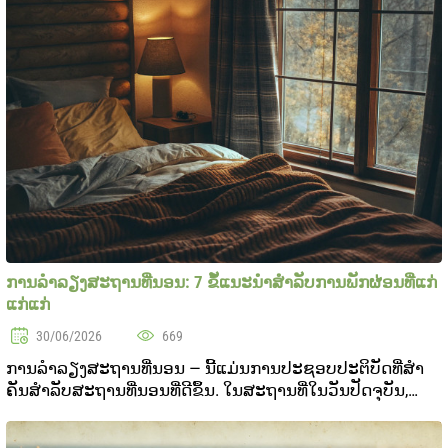
ການລໍາລຽງສະຖານທີ່ນອນ: 7 ຂັໍ້ແນະນຳສໍາລັບການພັກຜ່ອນທີ່ແກ່
ແກ່ແກ່
30/06/2026
669
ການລໍາລຽງສະຖານທີ່ນອນ — ນີ້ແມ່ນການປະຊອບປະຕິບັດທີ່ສໍາ
ຄັນສໍາລັບສະຖານທີ່ນອນທີ່ດີຂຶ້ນ. ໃນສະຖານທີ່ໃນວັນປັດຈຸບັນ,
ຄວາມຄິດລືມແລະແນວໃດທີ່ເສຍຄວາມລົບລົງແລະຄວາມບິດຈິດ
ແນຣອມອີສໃນທຸກອັນສົງລົງ. ສຽງໃນບົດບັດກັບທີ່ຈະເພີ..