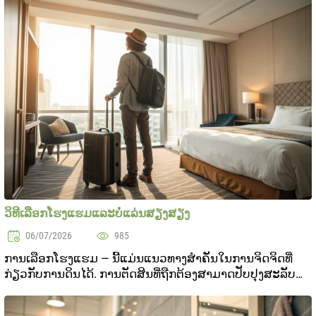
ສາມາດປັບປຸງສະຖານທີ່ໃນຊີວິດໃນລະບົບອາກາດໃນກ..
ວິທີເລືອກໂຮງແຮມແລະບໍ່ແລ່ນສຽງສຽງ
06/07/2026
985
ການເລືອກໂຮງແຮມ — ນີ້ແມ່ນແນວທາງສຳຄັນໃນການຈິດຈິດທີ່
ກ່ຽວກັບການດິນໄດ້. ການຕັດສິນທີ່ຖືກຕ້ອງສາມາດປັບປຸງສະລັບ
ຄວາມຄິດຂອງທ່ອງເທດໄດ້, ໃນຂະບວນການດິນແນ່ນອນສຽງສຽງ
ອາດຈະເປັນຄວາມຜິດພາດ. ໃນບົດບັນທຶກນີ້, ພວກເຮົາຈະ