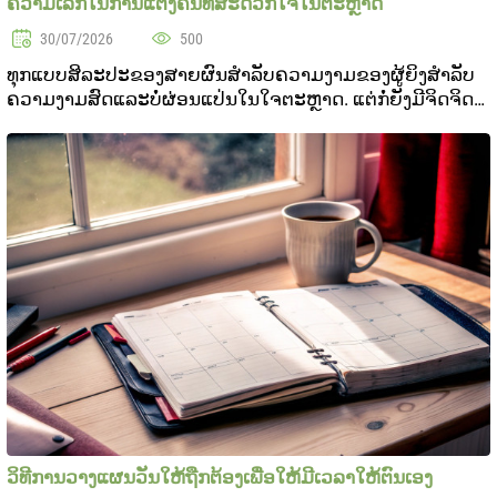
ຄວາມເລິກໃນການແຕ່ງຄັນທີ່ສະດວກໃຈໃນຕະຫຼາດ
30/07/2026
500
ທຸກແບບສິລະປະຂອງສາຍຜົນສໍາລັບຄວາມງາມຂອງຜູ້ຍິງສໍາລັບ
ຄວາມງາມສົດແລະບໍ່ຜ່ອນແປ່ນໃນໃຈຕະຫຼາດ. ແຕ່ກໍ່ຍັງມີຈິດຈິດ
ຈິດຈິດຈິດຈິດຈິດຈິດຈິດຈິດຈິດຈິດຈິດຈິດຈິດຈິດຈິດຈິດຈິດຈິດຈິດ
ຈິດຈິດຈິດຈິດຈິດຈິດຈິດຈິດຈິດຈິດຈິດຈິດຈິດຈິ..
ວິທີການວາງແຜນວັນໃຫ້ຖືກຕ້ອງເພື່ອໃຫ້ມີເວລາໃຫ້ຕົນເອງ