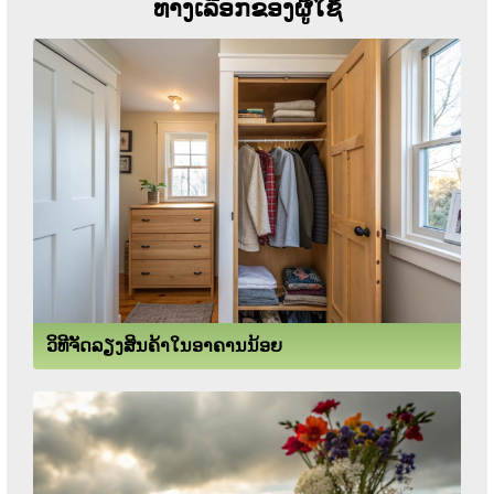
ທາງເລືອກຂອງຜູ້ໃຊ້
ວິທີຈັດລຽງສິນຄ້າໃນອາຄານນ້ອຍ