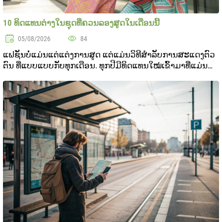
10 ທິດແທນຕ່າງໃນຊຸດທີ່ຄວນລອງສູດໃນເດືອນນີ້
05/08/2026
84
ແຟຊັນບໍ່ແມ່ນແຕ່ແຕ່ງການສູດ ແຕ່ແມ່ນວິທີສໍາລັບການສະແດງຕົວ
ຕົນ ທີ່ແບບແບບກັບທຸກເດືອນ. ທຸກປີມີທິດແທນໃໝ່ເຂົ້າມາທີ່ແມ່ນ
ແບບກ່ຽວກັບປະສົງສັງຄົມ, ປະຫວັດແລະອາກາດ. ໃນເດືອນນີ້
ສາມາດແບ່ງອອກໄດ້ເຮັດໃຫ້ເພີ່ມຄວາມບໍລິສຸດໃນກ..