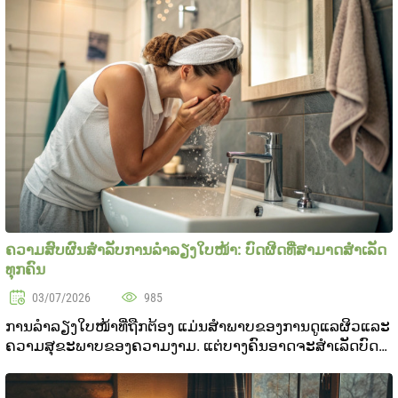
ສະແດງ..
ຄວາມສົບຜົນສໍາລັບການລໍາລຽງໃບໜ້າ: ບົດຜິດທີ່ສາມາດສໍາເລັດ
ທຸກຄົນ
03/07/2026
985
ການລໍາລຽງໃບໜ້າທີ່ຖືກຕ້ອງ ແມ່ນສໍາພາບຂອງການດູແລຜິວແລະ
ຄວາມສຸຂະພາບຂອງຄວາມງາມ. ແຕ່ບາງຄົນອາດຈະສໍາເລັດບົດ
ຜິດທີ່ສາມາດສໍາເລັດຄວາມສົບຜົນສໍາລັງຄວາມທົດທຽມຂອງຜິວ.
ໃນບົດບັນທຶກນີ້, ເຮົາຈະສະແດງບົດຜິດທີ່ສົກສົ່ງທີ່ປົກກ..