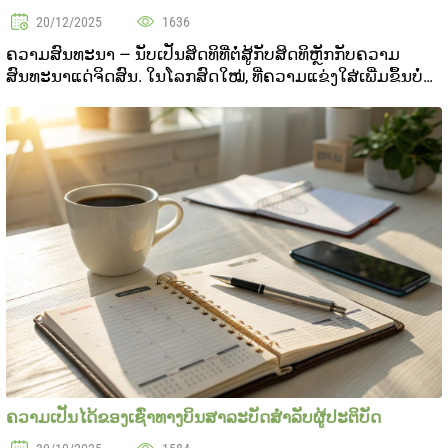
20/12/2025
1636
ຄວາມສົນທະນາ — ນັບເປັນສິດທິທີ່ຕໍ່ສູ້ກັບສິດທິຫຼັກກັບຄວາມ
ສົນທະນາແດ່ຈິດສົນ. ໃນໂລກສົດໃໝ່, ທີ່ຄວາມແຂ່ງໃສ່ເພີ່ມຂຶ້ນບໍ່
ເຄັດໄຂ ບັນທຶກບັນດາບໍ່ສິດທິຄວາມສົນທະນາ ແລະ ບັນທຶກບັນດາ
ບໍ່ມີຄວາມເຄັດໄຂ. ການຈົ່ງເພີ່ນສົນທະນ...
ຄວາມເປັນໄດ້ຂອງເຊົ່າທາງບິນສາລະບັດສໍາລັບຜູ້ປະຕິບັດ