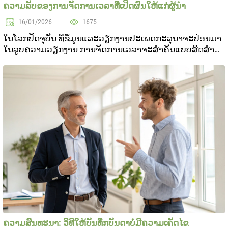
ຄວາມລັບຂອງການຈັດການເວລາທີ່ເປິດຜົນໃຫ້ແກ່ຜູ້ນຳ
16/01/2026
1675
ໃນໂລກປັດຈຸບັນ ທີ່ຂໍ້ມູນແລະວຽກງານປະເພດກະລຸນາຈະປ່ອນມາ
ໃນລູບຄວາມວຽກງານ ການຈັດການເວລາຈະສຳຄັນແບບສິດສໍາ
ລັບຜູ້ນຳ. ຄວາມສາມາດໃນການຈັດການເວລາສາມາດໃຫ້ເພີ່ມ
ຄວາມຜະລິດສໍາລັບບຸກຄົນ ແລະປັບປຸງຜົນງານຂອງທີມ. ໃນບົດບັນ
ທຶກນ...
ຄວາມສົນທະນາ: ວິທີໃຫ້ບັນທຶກບັນດາບໍ່ມີຄວາມເຄັດໄຂ