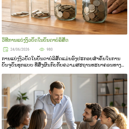
ວິທີການແບ່ງງົວບັດໃນບັນດາບໍລິສັດ
24/06/2026
980
ການແບ່ງງົວບັດໃນບັນດາບໍລິສັດແມ່ນອົງປະກອບສຳຄັນໃນການ
ບັນຈຸບັນທຸກແບບ ທີ່ສົ່ງຜົນກົບກັບຄວາມສະຖານທະນາຄອນທາງ
ເງິນ ແລະ ການພັດ້ທະບັນດາບິນດີ. ໃນສະຖານທີ່ມີຄວາມແຂ່ງຂັນ
ສູງ ແລະ ສະຖານທະນາຄອນອ່ອນ ການວາງແຜນການເງິນຈະ
ສະຖານ...