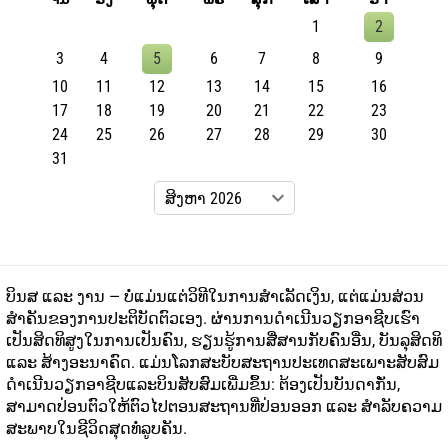
1
2
3
4
5
6
7
8
9
10
11
12
13
14
15
16
17
18
19
20
21
22
23
24
25
26
27
28
29
30
31
ບິນສ ແລະ ງານ — ບໍ່ແມ່ນແຕ່ວິທີໃນການສໍາເລັດເງິນ, ແຕ່ແມ່ນສ່ວນ
ສໍາຄັນຂອງການປະຕິບັດຕົວເອງ. ຜ່ານການດໍາເນີນວຽກອາຊີບເຮົາ
ເປັນສິດທິສູງໃນການເປັນຄົນ, ຮຽນຮູ້ການສື່ສານກັບຄົນອື່ນ, ບັນລຸສິດທິ
ແລະ ສ້າງອະນາຄົດ. ແມ່ນໂລກສະບັບສະຖານປະເທດສະເພາະສັບສົມ
ດໍາເນີນວຽກອາຊີບແລະບິນສັບສົມເພີ່ມຂຶ້ນ: ຕ້ອງເປັນບັນດາກັ່ນ,
ສາມາດປ່ອນຕົວໃຫ້ຕົວໄປຕອນສະຖານທີ່ປ່ອນອອກ ແລະ ສໍາລັບຄວາມ
ສະພາບໃນຊີວິດສຸດທໍ່ລູບຄັນ.