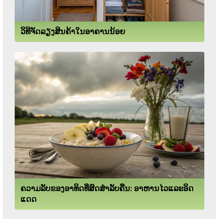
ວິທີຈັດລຽງສິນຄ້າໃນອາຄານນ້ອຍ
ຄວາມລັບຂອງອາທິດທີ່ສົດສໍາລັບຄືນ: ອາຫານໄວແລະອິດ
ແດດ