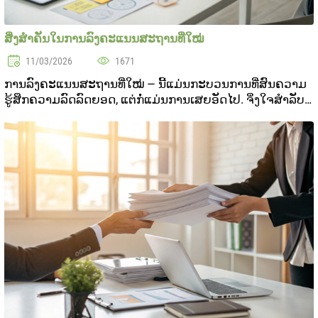
ສິ່ງສຳຄັນໃນການລົງຄະແນນສະຖານທີ່ໃໝ່
11/03/2026
1671
ການລົງຄະແນນສະຖານທີ່ໃໝ່ — ນີ້ແມ່ນກະບວນການທີ່ສົນຄວາມ
ຮູ້ສຶກຄວາມລົດລົດຍອດ, ແຕ່ກໍ່ແມ່ນການເສຍອັດໄປ. ຈິ່ງໃຈສໍາລັບ
ຄວາມຜິດພາບ ຈັດໃຫ້ເຂົ້າໃຈສິ່ງສຳຄັນສໍາລັບຄວາມທົດລອງ
ສະຖານທີ່ໃໝ່. ໃນບົດບັນທຸກນີ້ ພວກເຮົາຈະສືອກສິ່ງ...