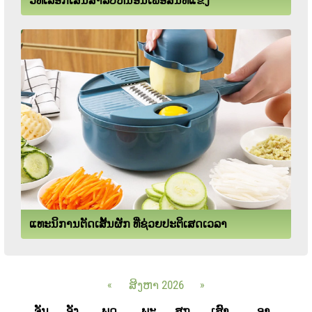
ວິທີເລືອກເສິ້ນສຳລັບຫໍ່ນອນເພື່ອສິນທິແຂງ
ແທະນິການຕັດເສັ້ນຜັກ ທີ່ຊ່ວຍປະຕິເສດເວລາ
«
ສິງຫາ 2026
»
ຈັນ
ອັງ
ພຸດ
ພະ
ສຸກ
ເສົາ
ອາ