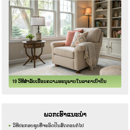
10 ວິທີສໍາລັບເຮືອນຄວາມອະນຸພາບໃນລາຄາເບົາບິນ
ພວກເຮົາແນະນໍາ
ວິທີປະກອບຊຸບທີ່ຈະອິດປິນສົດຕອນຕໍ່ໄປ