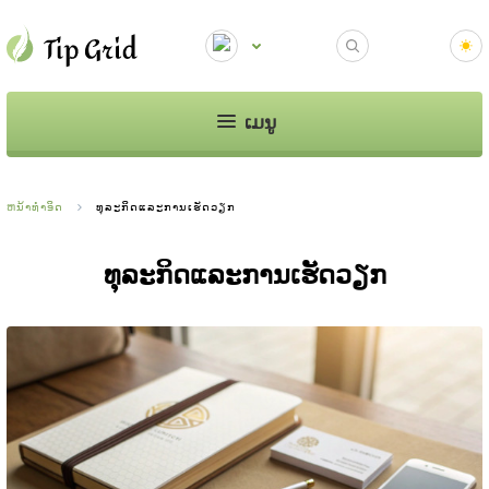
ເມນູ
ຫນ້າທໍາອິດ
ທຸລະກິດແລະການເຮັດວຽກ
ທຸລະກິດແລະການເຮັດວຽກ