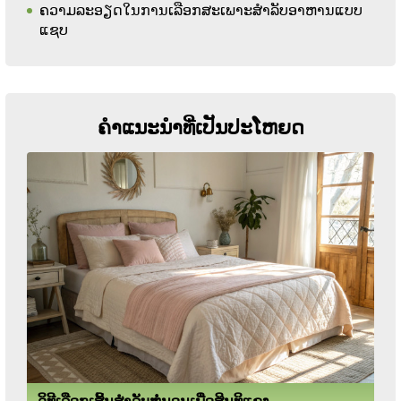
ຄວາມລະອຽດໃນການເລືອກສະເພາະສໍາລັບອາຫານແບບ
ແຊບ
ຄໍາແນະນໍາທີ່ເປັນປະໂຫຍດ