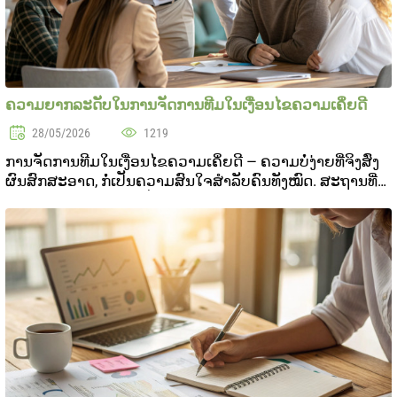
ຄວາມຍາກລະດັບໃນການຈັດການທີມໃນເງື່ອນໄຂຄວາມເຄິ່ຍດີ
28/05/2026
1219
ການຈັດການທີມໃນເງື່ອນໄຂຄວາມເຄິ່ຍດີ — ຄວາມບໍ່ງ່າຍທີ່ຈິງສົ່ງ
ຜົນສົກສະອາດ, ກໍ່ເປັນຄວາມສົນໃຈສໍາລັບຄົນທັງໝົດ. ສະຖານທີ່
ງານສາມາດຖືກລົບລູກເປັນອິດລະດັບ ແລະ ສໍາລັດດັບຄວາມຊໍາ
ແພງເພີ່ມຂຶ້ນ. ໃນບົດບາດນີ້, ເຮົາຈະສະຖິບຄ...