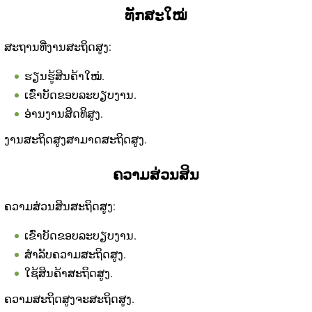
ທັກສະໃໝ່
ສະຖານທີ່ງານສະຖິດສູງ:
ຮຽນຮູ້ສິນຄ້າໃໝ່.
ເຂົ່າບັດຂອບລະບຽບງານ.
ອ່ານງານສິດທິສູງ.
ງານສະຖິດສູງສາມາດສະຖິດສູງ.
ຄວາມສ່ວນສິນ
ຄວາມສ່ວນສິນສະຖິດສູງ:
ເຂົ່າບັດຂອບລະບຽບງານ.
ສໍາລັບຄວາມສະຖິດສູງ.
ໃຊ້ສິນຄ້າສະຖິດສູງ.
ຄວາມສະຖິດສູງຈະສະຖິດສູງ.