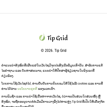
© 2026. Tip Grid
ຄໍາແນະນໍາທັງໝົດທີ່ເຜີຍແຜ່ໃນເວັບໄຊມີຈຸດປະສົງເພື່ອຂໍ້ມູນເທົ່ານັ້ນ. ສໍາລັບການແກ້
ໄຂຄໍາຖາມ ແລະ ບັນຫາສະເພາະ, ແນະນໍາໃຫ້ປຶກສາຜູ້ຊ່ຽວຊານໃນຂົງເຂດທີ່
ກ່ຽວຂ້ອງ.
ໂດຍການໃຊ້ເວັບໄຊຕໍ່ໄປ, ທ່ານຢືນຢັນການຍິນຍອມໃຫ້ໃຊ້ໄຟລ໌ cookies ແລະ ການທີ່
ທ່ານໄດ້ອ່ານ
ນະໂຍບາຍຄຸກກີ
ຂອງພວກເຮົາ.
ການພິມຊ້ໍາ ແລະ ການນໍາໃຊ້ເນື້ອຫາຈາກເວັບໄຊ, ບໍ່ວ່າຈະເປັນສ່ວນໃດສ່ວນໜຶ່ງ ຫຼື
ທັງໝົດ, ຈະຖືກອະນຸຍາດກໍ່ຕໍ່ເມື່ອມີການວາງລິ້ງໄປຫາແຫຼ່ງ Tip Grid ທີ່ເປີດໃຫ້ເຄື່ອງຈັກ
ຄົ້ນຫາສາມາດດັດສະນີໄດ້.