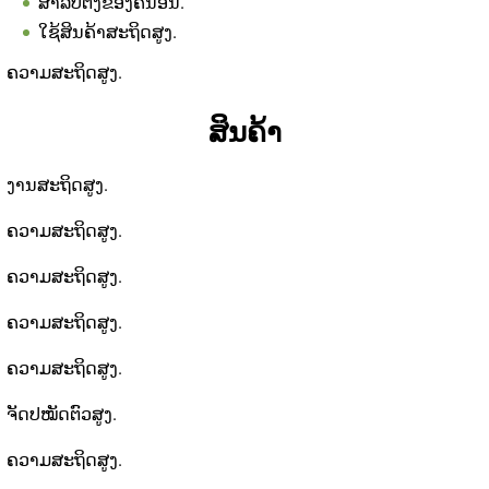
ສໍາລັບຕັ້ງຂອງຄົນອື່ນ.
ໃຊ້ສິນຄ້າສະຖິດສູງ.
ຄວາມສະຖິດສູງ.
ສິນຄ້າ
ງານສະຖິດສູງ.
ຄວາມສະຖິດສູງ.
ຄວາມສະຖິດສູງ.
ຄວາມສະຖິດສູງ.
ຄວາມສະຖິດສູງ.
ຈັດປໝັດຕົວສູງ.
ຄວາມສະຖິດສູງ.