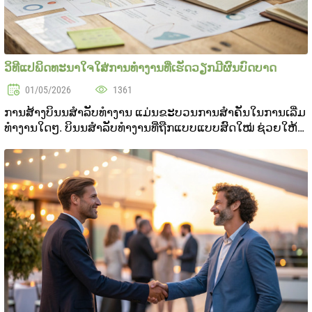
ວິທີແປພິດທະນາໃຈໃສ່ການທໍາງານທີ່ເຮັດວຽກມີຜົນບົດບາດ
01/05/2026
1361
ການສ້າງບິນນສໍາລັບທໍາງານ ແມ່ນຂະບວນການສໍາຄັນໃນການເລີ່ມ
ທໍາງານໃດໆ. ບິນນສໍາລັບທໍາງານທີ່ຖືກແບບແບບສົດໃໝ່ ຊ່ວຍໃຫ້
ກະຊວຍອົງກອນໃນຄວາມຄິດ ແລະດຶງດູດປະເທດສົດໃໝ່. ໃນບົດ
ບັນທິນນີ້ ພວກເຮົາຈະສະແດງຂະບວນການສໍາຄັນ ທີ່ຈະໃຫ້...