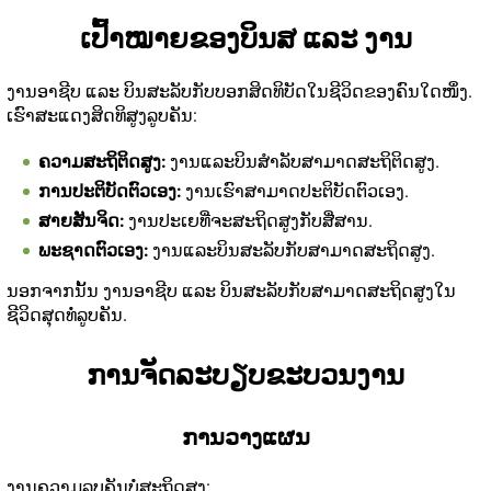
ເປົ້າໝາຍຂອງບິນສ ແລະ ງານ
ງານອາຊີບ ແລະ ບິນສະລັບກັບບອກສິດທິບັດໃນຊີວິດຂອງຄົນໃດໜຶ່ງ.
ເຮົາສະແດງສິດທິສູງລູບຄັນ:
ຄວາມສະຖິຕິດສູງ:
ງານແລະບິນສໍາລັບສາມາດສະຖິຕິດສູງ.
ການປະຕິບັດຕົວເອງ:
ງານເຮົາສາມາດປະຕິບັດຕົວເອງ.
ສາຍສັນຈິດ:
ງານປະເຍທີ່ຈະສະຖິດສູງກັບສື່ສານ.
ພະຊາດຕົວເອງ:
ງານແລະບິນສະລັບກັບສາມາດສະຖິດສູງ.
ນອກຈາກນັ້ນ ງານອາຊີບ ແລະ ບິນສະລັບກັບສາມາດສະຖິດສູງໃນ
ຊີວິດສຸດທໍ່ລູບຄັນ.
ການຈັດລະບຽບຂະບວນງານ
ການວາງແຜນ
ງານຄວາມລູບຄັນບໍ່ສະຖິດສູງ: