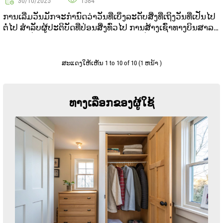
30/10/2025
1584
ການເລີ່ມວັນມັກຈະກຳນົດວ່າວັນທີ່ເບິ່ງລະດັບສິ່ງທີ່ເຖິງວັນທີ່ເປັນໄປ
ຕໍ່ໄປ ສໍາລັບຜູ້ປະຕິບັດທີ່ປ່ອນສິ່ງທົ່ວໄປ ການສ້າງເຊົ່າທາງບິນສາລະ
ບັດຈະເປັນແບບສູນສີສໍາຄັນສໍາລັບຄວາມເປັນໄດ້ຂອງວັນທີ່ສຳຄັນ
ໃນບົດຄວາມນີ້ ຂໍແຈ້ງກ...
ສະແດງໃຫ້ເຫັນ 1 to 10 of 10 (1 ຫນ້າ )
ທາງເລືອກຂອງຜູ້ໃຊ້