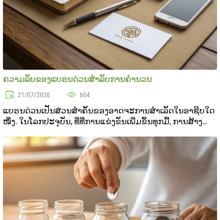
ຄວາມລັບຂອງແບຣນດ່ວນສໍາລັບການຄໍານວນ
21/07/2026
604
ແບຣນດ່ວນເປັນສ່ວນສຳຄັນຂອງອາດຈະການສໍາເລັດໃນອາຊີບໃດ
ໜຶ່ງ. ໃນໂລກປະຈຸບັນ, ທີ່ທີ່ການແຂ່ງຂັນເພີ່ມຂຶ້ນທຸກມື້, ການສ້າງ
ແບຣນສ່ວນຕົວທີ່ເປັນອິດສະລິກແລະສະຖານທີ່ໃຈໃນການບັນລູກ
ແລະສະຖານທີ່ແລະສະຖານທີ່ກະທົບໃຈສ່ວນກ່ຽວກັບຄວ...