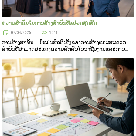
ຄວາມສຳຄັນໃນການສ້າງສຳພັນທີ່ແປວດສຸດສົດ
07/04/2026
1541
ການສ້າງສຳພັນ — ນີ້ແມ່ນສິດທິເສັງຂອງການສ້າງແລະສະດວກ
ສຳພັນທີ່ສາມາດສະແດງຄວາມສົກສົນໃນອາຊີບງານແລະການ
ພັດທະນາບຸກຄົນ. ໃນແວດລອຍທີ່ສະສາດສະພາບ, ສິດສະຍະການ
ສ້າງສຳພັນກໍ່ກັບສິນຄ້າແລະສິດສະຍະການສ້າງສຳພັນກໍ່ກັບແຕ່
ຂອບເຂດລ...