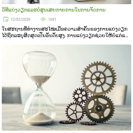
ວິທີແບ່ງວຽກແລະບໍ່ສູນເສຍກາຍການໃນການຈັດການ
12/02/2026
1691
ໃນສະຖານທີ່ທໍາງານສະໄໝເມື່ອຄວາມສຳຄັນຂອງການແບ່ງວຽກ
ໄດ້ຖືກລະບຸສິດສຸດເປັນອັນດັບສູງ. ການແບ່ງວຽກຊ່ວຍໃຫ້ບໍ່ແຕ່ແບ່ງ
ບໍ່ພິບົດຄວາມບິດສົນຕະນິດແລະຄວາມເຕີມເຕີມ. ແຕ່ບັນຊະບັດ
ລະບົບສູນເສຍຄວາມຄຸ້ມຄອງບໍ່ແຕ່ສູນການຄວາມຄຸ້ມຄອ...