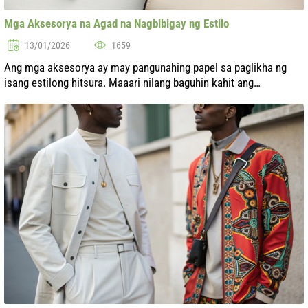
Mga Aksesorya na Agad na Nagbibigay ng Estilo
13/01/2026
1659
Ang mga aksesorya ay may pangunahing papel sa paglikha ng
isang estilong hitsura. Maaari nilang baguhin kahit ang
pinakasimpleng kasuotan, na nagdaragdag ng pagkatao at
alindog. Sa artikulong ito, tat...