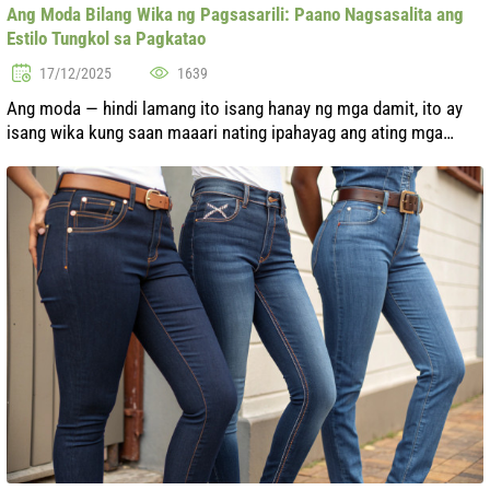
Ang Moda Bilang Wika ng Pagsasarili: Paano Nagsasalita ang
Estilo Tungkol sa Pagkatao
17/12/2025
1639
Ang moda — hindi lamang ito isang hanay ng mga damit, ito ay
isang wika kung saan maaari nating ipahayag ang ating mga
damdamin, saloobin at pagkakakilanlan. Bawat desisyon natin sa
pagpili ng damit, ...