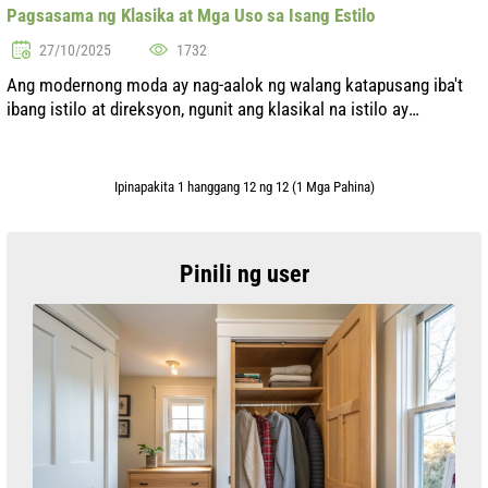
Pagsasama ng Klasika at Mga Uso sa Isang Estilo
27/10/2025
1732
Ang modernong moda ay nag-aalok ng walang katapusang iba't
ibang istilo at direksyon, ngunit ang klasikal na istilo ay
nananatiling walang panahon. Ang kakayahang pagsamahin ang
mga klasikal na elemen...
Ipinapakita 1 hanggang 12 ng 12 (1 Mga Pahina)
Pinili ng user