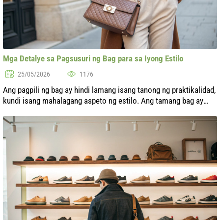
Mga Detalye sa Pagsusuri ng Bag para sa Iyong Estilo
25/05/2026
1176
Ang pagpili ng bag ay hindi lamang isang tanong ng praktikalidad,
kundi isang mahalagang aspeto ng estilo. Ang tamang bag ay
hindi lamang makakapagpuno ng iyong hitsura kundi
makakapagbigay din ng ori...