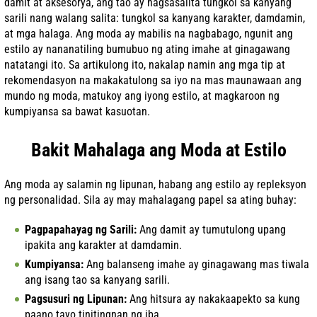
damit at aksesorya, ang tao ay nagsasalita tungkol sa kanyang
sarili nang walang salita: tungkol sa kanyang karakter, damdamin,
at mga halaga. Ang moda ay mabilis na nagbabago, ngunit ang
estilo ay nananatiling bumubuo ng ating imahe at ginagawang
natatangi ito. Sa artikulong ito, nakalap namin ang mga tip at
rekomendasyon na makakatulong sa iyo na mas maunawaan ang
mundo ng moda, matukoy ang iyong estilo, at magkaroon ng
kumpiyansa sa bawat kasuotan.
Bakit Mahalaga ang Moda at Estilo
Ang moda ay salamin ng lipunan, habang ang estilo ay repleksyon
ng personalidad. Sila ay may mahalagang papel sa ating buhay:
Pagpapahayag ng Sarili:
Ang damit ay tumutulong upang
ipakita ang karakter at damdamin.
Kumpiyansa:
Ang balanseng imahe ay ginagawang mas tiwala
ang isang tao sa kanyang sarili.
Pagsusuri ng Lipunan:
Ang hitsura ay nakakaapekto sa kung
paano tayo tinitingnan ng iba.