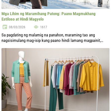
Mga Lihim ng Maramihang Patong: Paano Magmukhang
Estiloso at Hindi Magyelo
08/03/2026
1617
Sa pagdating ng malamig na panahon, maraming tao ang
nagsisimulang mag-isip kung paano hindi lamang magpainit,
kundi magmukhang estiloso. Ang maramihang patong ay hindi
lamang isang paraan upang mapro...