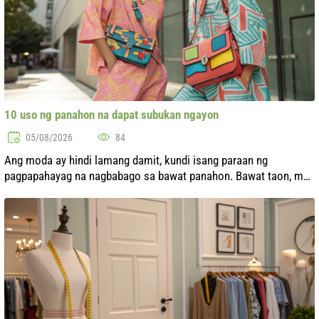
10 uso ng panahon na dapat subukan ngayon
05/08/2026
84
Ang moda ay hindi lamang damit, kundi isang paraan ng
pagpapahayag na nagbabago sa bawat panahon. Bawat taon, may
mga bagong uso na lumilitaw, na inspirasyon ng mga kultural na
kaganapan, kasaysayan, ...