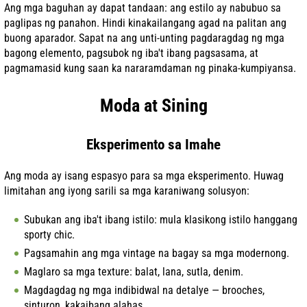
Ang mga baguhan ay dapat tandaan: ang estilo ay nabubuo sa
paglipas ng panahon. Hindi kinakailangang agad na palitan ang
buong aparador. Sapat na ang unti-unting pagdaragdag ng mga
bagong elemento, pagsubok ng iba't ibang pagsasama, at
pagmamasid kung saan ka nararamdaman ng pinaka-kumpiyansa.
Moda at Sining
Eksperimento sa Imahe
Ang moda ay isang espasyo para sa mga eksperimento. Huwag
limitahan ang iyong sarili sa mga karaniwang solusyon:
Subukan ang iba't ibang istilo: mula klasikong istilo hanggang
sporty chic.
Pagsamahin ang mga vintage na bagay sa mga modernong.
Maglaro sa mga texture: balat, lana, sutla, denim.
Magdagdag ng mga indibidwal na detalye — brooches,
sinturon, kakaibang alahas.