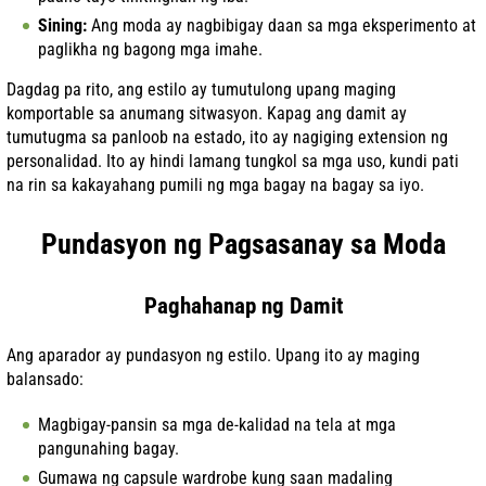
Sining:
Ang moda ay nagbibigay daan sa mga eksperimento at
paglikha ng bagong mga imahe.
Dagdag pa rito, ang estilo ay tumutulong upang maging
komportable sa anumang sitwasyon. Kapag ang damit ay
tumutugma sa panloob na estado, ito ay nagiging extension ng
personalidad. Ito ay hindi lamang tungkol sa mga uso, kundi pati
na rin sa kakayahang pumili ng mga bagay na bagay sa iyo.
Pundasyon ng Pagsasanay sa Moda
Paghahanap ng Damit
Ang aparador ay pundasyon ng estilo. Upang ito ay maging
balansado:
Magbigay-pansin sa mga de-kalidad na tela at mga
pangunahing bagay.
Gumawa ng capsule wardrobe kung saan madaling