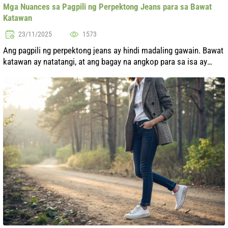
Mga Nuances sa Pagpili ng Perpektong Jeans para sa Bawat
Katawan
23/11/2025
1573
Ang pagpili ng perpektong jeans ay hindi madaling gawain. Bawat
katawan ay natatangi, at ang bagay na angkop para sa isa ay
maaaring hindi angkop para sa iba. Sa artikulong ito, tatalakayin
natin ang ...