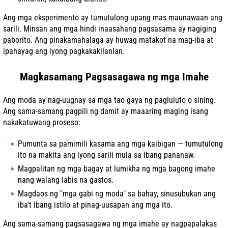
Ang mga eksperimento ay tumutulong upang mas maunawaan ang
sarili. Minsan ang mga hindi inaasahang pagsasama ay nagiging
paborito. Ang pinakamahalaga ay huwag matakot na mag-iba at
ipahayag ang iyong pagkakakilanlan.
Magkasamang Pagsasagawa ng mga Imahe
Ang moda ay nag-uugnay sa mga tao gaya ng pagluluto o sining.
Ang sama-samang pagpili ng damit ay maaaring maging isang
nakakatuwang proseso:
Pumunta sa pamimili kasama ang mga kaibigan — tumutulong
ito na makita ang iyong sarili mula sa ibang pananaw.
Magpalitan ng mga bagay at lumikha ng mga bagong imahe
nang walang labis na gastos.
Magdaos ng "mga gabi ng moda" sa bahay, sinusubukan ang
iba't ibang istilo at pinag-uusapan ang mga ito.
Ang sama-samang pagsasagawa ng mga imahe ay nagpapalakas