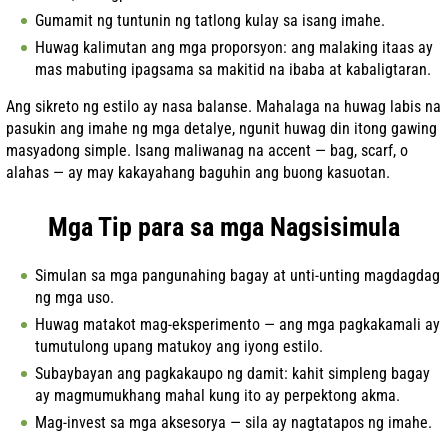
Gumamit ng tuntunin ng tatlong kulay sa isang imahe.
Huwag kalimutan ang mga proporsyon: ang malaking itaas ay
mas mabuting ipagsama sa makitid na ibaba at kabaligtaran.
Ang sikreto ng estilo ay nasa balanse. Mahalaga na huwag labis na
pasukin ang imahe ng mga detalye, ngunit huwag din itong gawing
masyadong simple. Isang maliwanag na accent — bag, scarf, o
alahas — ay may kakayahang baguhin ang buong kasuotan.
Mga Tip para sa mga Nagsisimula
Simulan sa mga pangunahing bagay at unti-unting magdagdag
ng mga uso.
Huwag matakot mag-eksperimento — ang mga pagkakamali ay
tumutulong upang matukoy ang iyong estilo.
Subaybayan ang pagkakaupo ng damit: kahit simpleng bagay
ay magmumukhang mahal kung ito ay perpektong akma.
Mag-invest sa mga aksesorya — sila ay nagtatapos ng imahe.