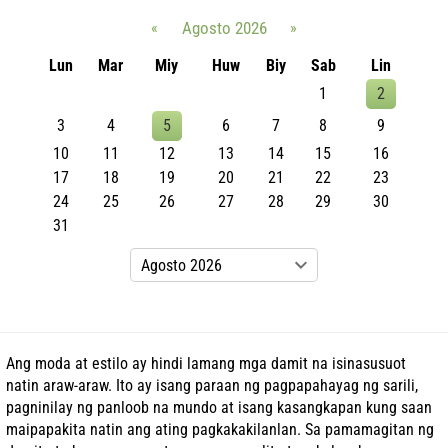
«
Agosto 2026
»
Lun
Mar
Miy
Huw
Biy
Sab
Lin
1
2
3
4
5
6
7
8
9
10
11
12
13
14
15
16
17
18
19
20
21
22
23
24
25
26
27
28
29
30
31
Ang moda at estilo ay hindi lamang mga damit na isinasusuot
natin araw-araw. Ito ay isang paraan ng pagpapahayag ng sarili,
pagninilay ng panloob na mundo at isang kasangkapan kung saan
maipapakita natin ang ating pagkakakilanlan. Sa pamamagitan ng