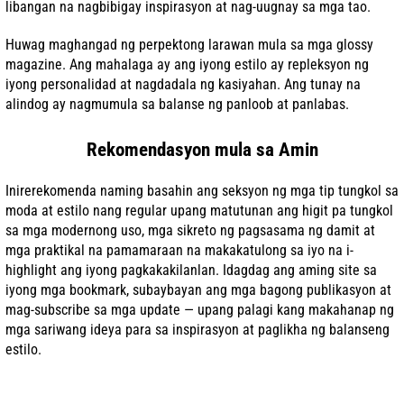
libangan na nagbibigay inspirasyon at nag-uugnay sa mga tao.
Huwag maghangad ng perpektong larawan mula sa mga glossy
magazine. Ang mahalaga ay ang iyong estilo ay repleksyon ng
iyong personalidad at nagdadala ng kasiyahan. Ang tunay na
alindog ay nagmumula sa balanse ng panloob at panlabas.
Rekomendasyon mula sa Amin
Inirerekomenda naming basahin ang seksyon ng mga tip tungkol sa
moda at estilo nang regular upang matutunan ang higit pa tungkol
sa mga modernong uso, mga sikreto ng pagsasama ng damit at
mga praktikal na pamamaraan na makakatulong sa iyo na i-
highlight ang iyong pagkakakilanlan. Idagdag ang aming site sa
iyong mga bookmark, subaybayan ang mga bagong publikasyon at
mag-subscribe sa mga update — upang palagi kang makahanap ng
mga sariwang ideya para sa inspirasyon at paglikha ng balanseng
estilo.