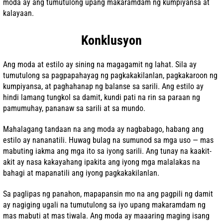
moda ay ang tumutulong upang makaramdam ng kumpiyansa at
kalayaan.
Konklusyon
Ang moda at estilo ay sining na magagamit ng lahat. Sila ay
tumutulong sa pagpapahayag ng pagkakakilanlan, pagkakaroon ng
kumpiyansa, at paghahanap ng balanse sa sarili. Ang estilo ay
hindi lamang tungkol sa damit, kundi pati na rin sa paraan ng
pamumuhay, pananaw sa sarili at sa mundo.
Mahalagang tandaan na ang moda ay nagbabago, habang ang
estilo ay nananatili. Huwag bulag na sumunod sa mga uso — mas
mabuting iakma ang mga ito sa iyong sarili. Ang tunay na kaakit-
akit ay nasa kakayahang ipakita ang iyong mga malalakas na
bahagi at mapanatili ang iyong pagkakakilanlan.
Sa paglipas ng panahon, mapapansin mo na ang pagpili ng damit
ay nagiging ugali na tumutulong sa iyo upang makaramdam ng
mas mabuti at mas tiwala. Ang moda ay maaaring maging isang