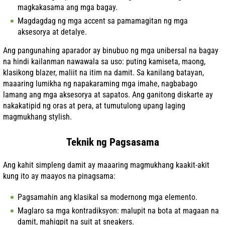
magkakasama ang mga bagay.
Magdagdag ng mga accent sa pamamagitan ng mga
aksesorya at detalye.
Ang pangunahing aparador ay binubuo ng mga unibersal na bagay
na hindi kailanman nawawala sa uso: puting kamiseta, maong,
klasikong blazer, maliit na itim na damit. Sa kanilang batayan,
maaaring lumikha ng napakaraming mga imahe, nagbabago
lamang ang mga aksesorya at sapatos. Ang ganitong diskarte ay
nakakatipid ng oras at pera, at tumutulong upang laging
magmukhang stylish.
Teknik ng Pagsasama
Ang kahit simpleng damit ay maaaring magmukhang kaakit-akit
kung ito ay maayos na pinagsama:
Pagsamahin ang klasikal sa modernong mga elemento.
Maglaro sa mga kontradiksyon: malupit na bota at magaan na
damit, mahigpit na suit at sneakers.