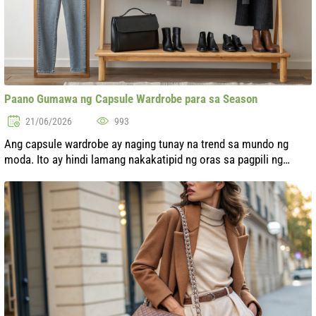
Paano Gumawa ng Capsule Wardrobe para sa Season
21/06/2026
993
Ang capsule wardrobe ay naging tunay na trend sa mundo ng
moda. Ito ay hindi lamang nakakatipid ng oras sa pagpili ng
damit, kundi pati na rin sa pagbuo ng isang stylish at
harmoniyang hitsura. Ang pa...