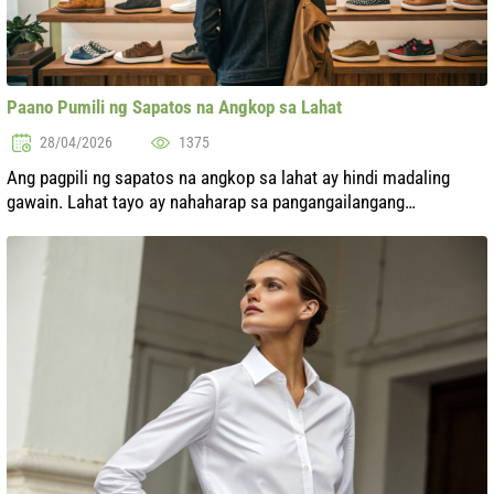
Paano Pumili ng Sapatos na Angkop sa Lahat
28/04/2026
1375
Ang pagpili ng sapatos na angkop sa lahat ay hindi madaling
gawain. Lahat tayo ay nahaharap sa pangangailangang
makahanap ng perpektong pares para sa iba't ibang okasyon:
mula sa pang-araw-araw na pag...