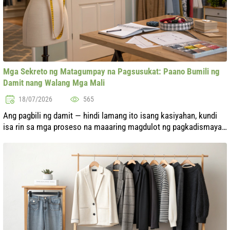
Mga Sekreto ng Matagumpay na Pagsusukat: Paano Bumili ng
Damit nang Walang Mga Mali
18/07/2026
565
Ang pagbili ng damit — hindi lamang ito isang kasiyahan, kundi
isa rin sa mga proseso na maaaring magdulot ng pagkadismaya
kung hindi ka maglalaan ng sapat na pansin sa pagsusukat.
Paano mo maiiwasan ...