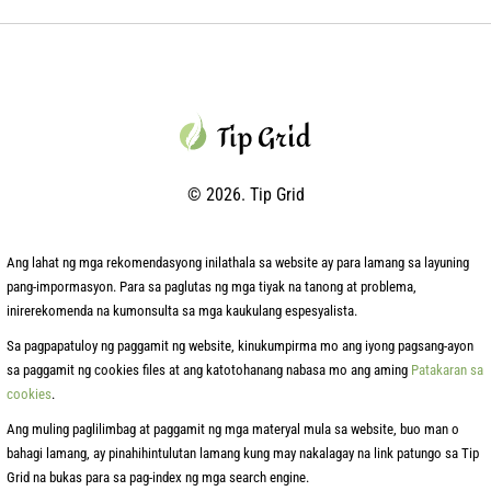
© 2026. Tip Grid
Ang lahat ng mga rekomendasyong inilathala sa website ay para lamang sa layuning
pang-impormasyon. Para sa paglutas ng mga tiyak na tanong at problema,
inirerekomenda na kumonsulta sa mga kaukulang espesyalista.
Sa pagpapatuloy ng paggamit ng website, kinukumpirma mo ang iyong pagsang-ayon
sa paggamit ng cookies files at ang katotohanang nabasa mo ang aming
Patakaran sa
cookies
.
Ang muling paglilimbag at paggamit ng mga materyal mula sa website, buo man o
bahagi lamang, ay pinahihintulutan lamang kung may nakalagay na link patungo sa Tip
Grid na bukas para sa pag-index ng mga search engine.