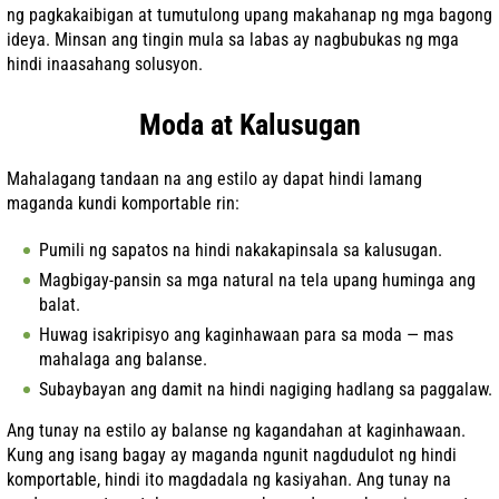
ng pagkakaibigan at tumutulong upang makahanap ng mga bagong
ideya. Minsan ang tingin mula sa labas ay nagbubukas ng mga
hindi inaasahang solusyon.
Moda at Kalusugan
Mahalagang tandaan na ang estilo ay dapat hindi lamang
maganda kundi komportable rin:
Pumili ng sapatos na hindi nakakapinsala sa kalusugan.
Magbigay-pansin sa mga natural na tela upang huminga ang
balat.
Huwag isakripisyo ang kaginhawaan para sa moda — mas
mahalaga ang balanse.
Subaybayan ang damit na hindi nagiging hadlang sa paggalaw.
Ang tunay na estilo ay balanse ng kagandahan at kaginhawaan.
Kung ang isang bagay ay maganda ngunit nagdudulot ng hindi
komportable, hindi ito magdadala ng kasiyahan. Ang tunay na