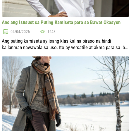
Ano ang Isusuot sa Puting Kamiseta para sa Bawat Okasyon
04/04/2026
1648
Ang puting kamiseta ay isang klasikal na piraso na hindi
kailanman nawawala sa uso. Ito ay versatile at akma para sa iba't
ibang okasyon: mula sa mga business meeting hanggang sa mga
night out. Gayunp...