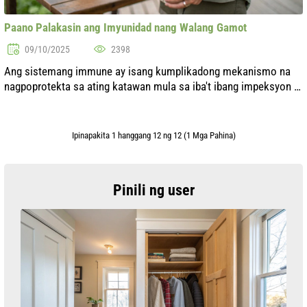
Paano Palakasin ang Imyunidad nang Walang Gamot
09/10/2025
2398
Ang sistemang immune ay isang kumplikadong mekanismo na
nagpoprotekta sa ating katawan mula sa iba't ibang impeksyon at
sakit. Sa modernong mundo, kung saan ang stress, masamang
ekolohiya at maling nu...
Ipinapakita 1 hanggang 12 ng 12 (1 Mga Pahina)
Pinili ng user