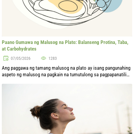
Paano Gumawa ng Malusog na Plato: Balanseng Protina, Taba,
at Carbohydrates
07/05/2026
1283
Ang paggawa ng tamang malusog na plato ay isang pangunahing
aspeto ng malusog na pagkain na tumutulong sa pagpapanatili
ng balanse ng enerhiya at pangkalahatang kondisyon ng katawan.
Ang pagtingin sa ...