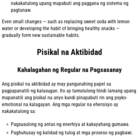
nakakatulong upang mapabuti ang paggana ng sistema ng
pagtunaw.
Even small changes — such as replacing sweet soda with lemon
water or developing the habit of bringing healthy snacks —
gradually form new sustainable habits.
Pisikal na Aktibidad
Kahalagahan ng Regular na Pagsasanay
Ang pisikal na aktibidad ay may pangunahing papel sa
pagpapanatili ng kalusugan. Ito ay tumutulong hindi lamang upang
mapanatili ang pisikal na anyo kundi pinapabuti rin ang psyko-
emotional na kalagayan. Ang mga regular na ehersisyo ay
nakakatulong sa:
Pagsusulong ng antas ng enerhiya at kakayahang gumawa.
Paghuhusay ng kalidad ng tulog at mga proseso ng pagbawi.