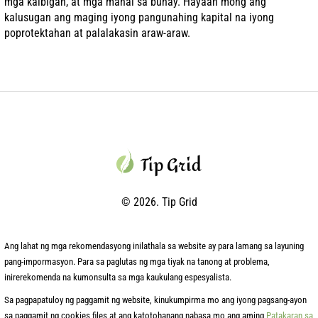
mga kaibigan, at mga mahal sa buhay. Hayaan mong ang
kalusugan ang maging iyong pangunahing kapital na iyong
poprotektahan at palalakasin araw-araw.
© 2026. Tip Grid
Ang lahat ng mga rekomendasyong inilathala sa website ay para lamang sa layuning
pang-impormasyon. Para sa paglutas ng mga tiyak na tanong at problema,
inirerekomenda na kumonsulta sa mga kaukulang espesyalista.
Sa pagpapatuloy ng paggamit ng website, kinukumpirma mo ang iyong pagsang-ayon
sa paggamit ng cookies files at ang katotohanang nabasa mo ang aming
Patakaran sa