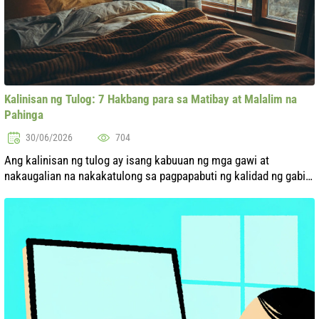
Kalinisan ng Tulog: 7 Hakbang para sa Matibay at Malalim na
Pahinga
30/06/2026
704
Ang kalinisan ng tulog ay isang kabuuan ng mga gawi at
nakaugalian na nakakatulong sa pagpapabuti ng kalidad ng gabi-
gabing pahinga. Sa mga kondisyon ng makabagong mundo, kung
saan ang stress at patul...