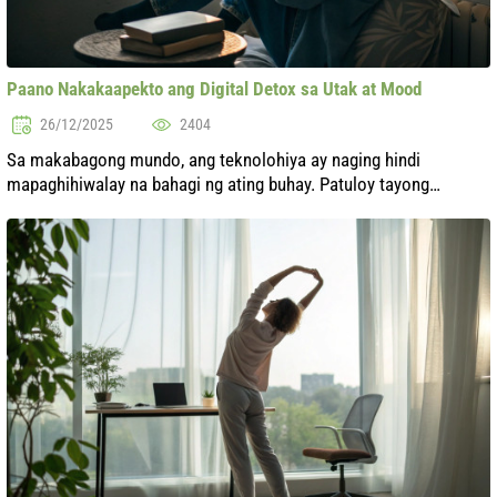
Paano Nakakaapekto ang Digital Detox sa Utak at Mood
26/12/2025
2404
Sa makabagong mundo, ang teknolohiya ay naging hindi
mapaghihiwalay na bahagi ng ating buhay. Patuloy tayong
naaapektuhan ng mga digital na aparato, na maaaring magkaroon
ng negatibong epekto sa ating...