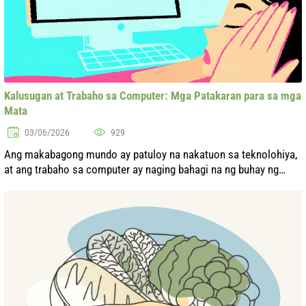
Kalusugan at Trabaho sa Computer: Mga Patakaran para sa mga
Mata
03/06/2026
929
Ang makabagong mundo ay patuloy na nakatuon sa teknolohiya,
at ang trabaho sa computer ay naging bahagi na ng buhay ng
karamihan sa mga tao. Gayunpaman, ang matagal na oras na
ginugol sa harap ng scre...