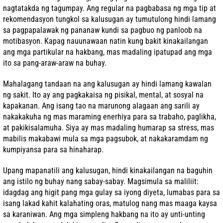
nagtatakda ng tagumpay. Ang regular na pagbabasa ng mga tip at
rekomendasyon tungkol sa kalusugan ay tumutulong hindi lamang
sa pagpapalawak ng pananaw kundi sa pagbuo ng panloob na
motibasyon. Kapag nauunawaan natin kung bakit kinakailangan
ang mga partikular na hakbang, mas madaling ipatupad ang mga
ito sa pang-araw-araw na buhay.
Mahalagang tandaan na ang kalusugan ay hindi lamang kawalan
ng sakit. Ito ay ang pagkakaisa ng pisikal, mental, at sosyal na
kapakanan. Ang isang tao na marunong alagaan ang sarili ay
nakakakuha ng mas maraming enerhiya para sa trabaho, paglikha,
at pakikisalamuha. Siya ay mas madaling humarap sa stress, mas
mabilis makabawi mula sa mga pagsubok, at nakakaramdam ng
kumpiyansa para sa hinaharap.
Upang mapanatili ang kalusugan, hindi kinakailangan na baguhin
ang istilo ng buhay nang sabay-sabay. Magsimula sa maliliit:
idagdag ang higit pang mga gulay sa iyong diyeta, lumabas para sa
isang lakad kahit kalahating oras, matulog nang mas maaga kaysa
sa karaniwan. Ang mga simpleng hakbang na ito ay unti-unting