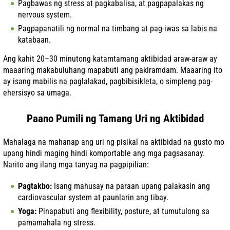
Pagbawas ng stress at pagkabalisa, at pagpapalakas ng
nervous system.
Pagpapanatili ng normal na timbang at pag-iwas sa labis na
katabaan.
Ang kahit 20–30 minutong katamtamang aktibidad araw-araw ay
maaaring makabuluhang mapabuti ang pakiramdam. Maaaring ito
ay isang mabilis na paglalakad, pagbibisikleta, o simpleng pag-
ehersisyo sa umaga.
Paano Pumili ng Tamang Uri ng Aktibidad
Mahalaga na mahanap ang uri ng pisikal na aktibidad na gusto mo
upang hindi maging hindi komportable ang mga pagsasanay.
Narito ang ilang mga tanyag na pagpipilian:
Pagtakbo:
Isang mahusay na paraan upang palakasin ang
cardiovascular system at paunlarin ang tibay.
Yoga:
Pinapabuti ang flexibility, posture, at tumutulong sa
pamamahala ng stress.