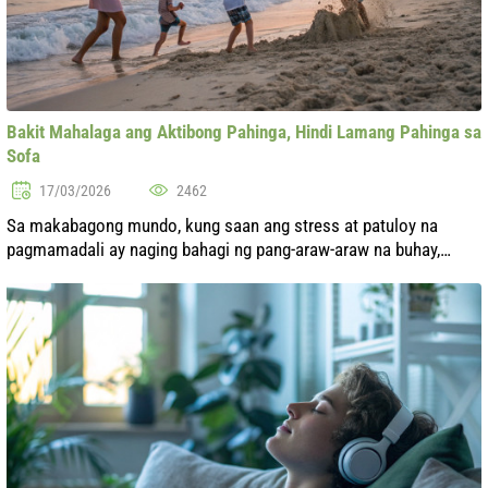
Bakit Mahalaga ang Aktibong Pahinga, Hindi Lamang Pahinga sa
Sofa
17/03/2026
2462
Sa makabagong mundo, kung saan ang stress at patuloy na
pagmamadali ay naging bahagi ng pang-araw-araw na buhay,
marami sa atin ang naghahangad ng pahinga bilang isang paraan
ng pagpapasigla. Ngunit, ...