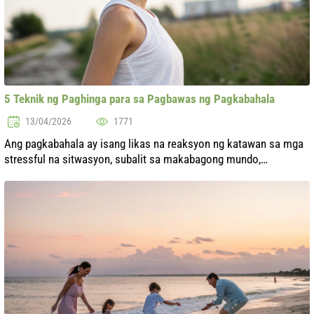
5 Teknik ng Paghinga para sa Pagbawas ng Pagkabahala
13/04/2026
1771
Ang pagkabahala ay isang likas na reaksyon ng katawan sa mga
stressful na sitwasyon, subalit sa makabagong mundo,
maraming tao ang nakakaranas ng mga chronic na anyo nito.
Ang kakayahang pamahalaan an...