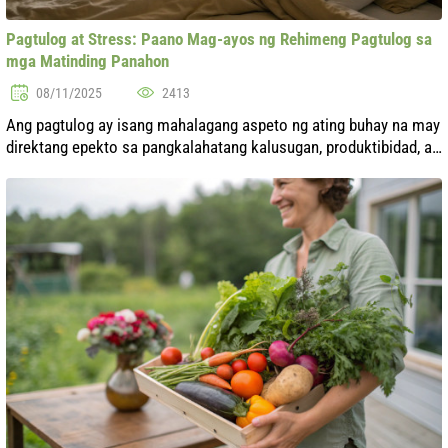
Pagtulog at Stress: Paano Mag-ayos ng Rehimeng Pagtulog sa
mga Matinding Panahon
08/11/2025
2413
Ang pagtulog ay isang mahalagang aspeto ng ating buhay na may
direktang epekto sa pangkalahatang kalusugan, produktibidad, at
emosyonal na kagalingan. Sa ilalim ng patuloy na stress na
kadalasang kasa...