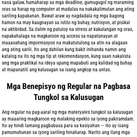
nasa galaw, humaharap sa mga deadline, gumugugol ng maraming
oras sa harap ng computer at madalas na nakakalimutan ang ating
sariling kapakanan. Bawat araw ay nagdadala ng mga bagong
hamon na may kaugnayan sa istilo ng buhay, nutrisyon, at pisikal
na aktibidad. Sa ilalim ng patuloy na stress at kakulangan ng oras,
napakahalaga na magkaroon ng access sa napatunayan at
maaasahang impormasyon na makatutulong sa atin na alagaan
ang ating sarili. Ito ang dahilan kung bakit inihanda namin ang
katalog na ito ng mga tip at rekomendasyon, kung saan nakalista
ang mga praktikal na ideya upang mapabuti ang kalidad ng buhay
at mapanatili ang kalusugan sa isang angkop na antas.
Mga Benepisyo ng Regular na Pagbasa
Tungkol sa Kalusugan
Ang regular na pag-aaral ng mga materyales tungkol sa kalusugan
ay maaaring magkaroon ng malaking epekto sa iyong pakiramdam.
Ito ay hindi lamang pagbabasa para sa kasiyahan — ito ay isang
pamumuhunan sa iyong sariling hinaharap. Narito ang ilang mga