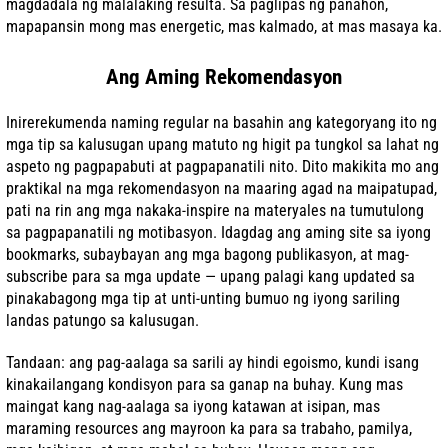
magdadala ng malalaking resulta. Sa paglipas ng panahon,
mapapansin mong mas energetic, mas kalmado, at mas masaya ka.
Ang Aming Rekomendasyon
Inirerekumenda naming regular na basahin ang kategoryang ito ng
mga tip sa kalusugan upang matuto ng higit pa tungkol sa lahat ng
aspeto ng pagpapabuti at pagpapanatili nito. Dito makikita mo ang
praktikal na mga rekomendasyon na maaring agad na maipatupad,
pati na rin ang mga nakaka-inspire na materyales na tumutulong
sa pagpapanatili ng motibasyon. Idagdag ang aming site sa iyong
bookmarks, subaybayan ang mga bagong publikasyon, at mag-
subscribe para sa mga update — upang palagi kang updated sa
pinakabagong mga tip at unti-unting bumuo ng iyong sariling
landas patungo sa kalusugan.
Tandaan: ang pag-aalaga sa sarili ay hindi egoismo, kundi isang
kinakailangang kondisyon para sa ganap na buhay. Kung mas
maingat kang nag-aalaga sa iyong katawan at isipan, mas
maraming resources ang mayroon ka para sa trabaho, pamilya,