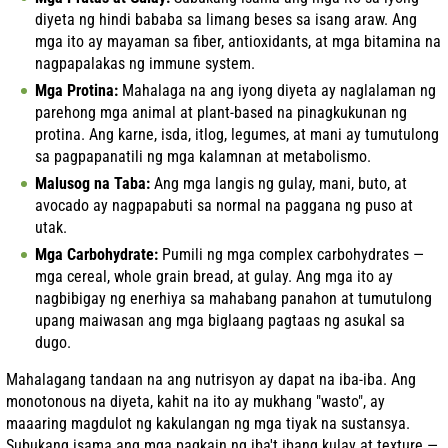
diyeta ng hindi bababa sa limang beses sa isang araw. Ang
mga ito ay mayaman sa fiber, antioxidants, at mga bitamina na
nagpapalakas ng immune system.
Mga Protina:
Mahalaga na ang iyong diyeta ay naglalaman ng
parehong mga animal at plant-based na pinagkukunan ng
protina. Ang karne, isda, itlog, legumes, at mani ay tumutulong
sa pagpapanatili ng mga kalamnan at metabolismo.
Malusog na Taba:
Ang mga langis ng gulay, mani, buto, at
avocado ay nagpapabuti sa normal na paggana ng puso at
utak.
Mga Carbohydrate:
Pumili ng mga complex carbohydrates —
mga cereal, whole grain bread, at gulay. Ang mga ito ay
nagbibigay ng enerhiya sa mahabang panahon at tumutulong
upang maiwasan ang mga biglaang pagtaas ng asukal sa
dugo.
Mahalagang tandaan na ang nutrisyon ay dapat na iba-iba. Ang
monotonous na diyeta, kahit na ito ay mukhang "wasto", ay
maaaring magdulot ng kakulangan ng mga tiyak na sustansya.
Subukang isama ang mga pagkain ng iba't ibang kulay at texture —