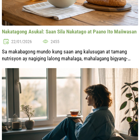
Nakatagong Asukal: Saan Sila Nakatago at Paano Ito Maiiwasan
22/01/2026
2455
Sa makabagong mundo kung saan ang kalusugan at tamang
nutrisyon ay nagiging lalong mahalaga, mahalagang bigyang-
pansin hindi lamang ang dami ng mga carbohydrates na kinakain
kundi pati na rin ang kani...