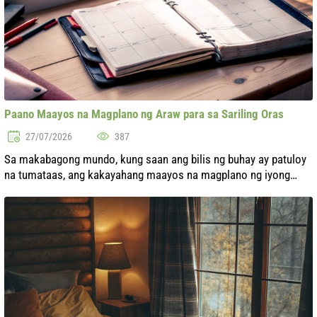
Paano Maayos na Magplano ng Araw para sa Sariling Oras
27/07/2026
387
Sa makabagong mundo, kung saan ang bilis ng buhay ay patuloy
na tumataas, ang kakayahang maayos na magplano ng iyong
araw ay nagiging tunay na sining. Maraming mga tungkulin,
trabaho, gawaing bahay at...