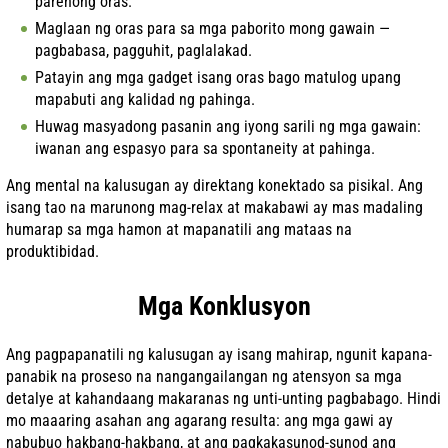
parehong oras.
Maglaan ng oras para sa mga paborito mong gawain —
pagbabasa, pagguhit, paglalakad.
Patayin ang mga gadget isang oras bago matulog upang
mapabuti ang kalidad ng pahinga.
Huwag masyadong pasanin ang iyong sarili ng mga gawain:
iwanan ang espasyo para sa spontaneity at pahinga.
Ang mental na kalusugan ay direktang konektado sa pisikal. Ang
isang tao na marunong mag-relax at makabawi ay mas madaling
humarap sa mga hamon at mapanatili ang mataas na
produktibidad.
Mga Konklusyon
Ang pagpapanatili ng kalusugan ay isang mahirap, ngunit kapana-
panabik na proseso na nangangailangan ng atensyon sa mga
detalye at kahandaang makaranas ng unti-unting pagbabago. Hindi
mo maaaring asahan ang agarang resulta: ang mga gawi ay
nabubuo hakbang-hakbang, at ang pagkakasunod-sunod ang