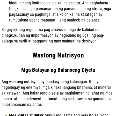
hindi lamang limitado sa pisikal na aspeto. Ang pagbabasa
tungkol sa mga pamamaraan ng pamamahala ng stress, mga
pagsasanay sa paghinga, at sikolohikal na katatagan ay
tumutulong upang mapanatili ang panloob na balanse.
Sa gayo'y, ang regular na pag-access sa mga de-kalidad na
pinagkukunan ng impormasyon ay nagbubuo ng ugali ng pag-
aalaga sa sarili at paggawa ng mas maingat na desisyon.
Wastong Nutrisyon
Mga Batayan ng Balanseng Diyeta
Ang wastong nutrisyon ay pundasyon ng kalusugan. Ito ay
nagbibigay ng enerhiya, mga kinakailangang bitamina, at mineral
sa katawan. Ang balanseng diyeta ay naglalaman ng lahat ng mga
macro- at microelement na tumutulong sa katawan na gumana sa
pinakamainam na antas:
Mga Prutas at Gulay:
Subukang isama ang mga ito sa iyong