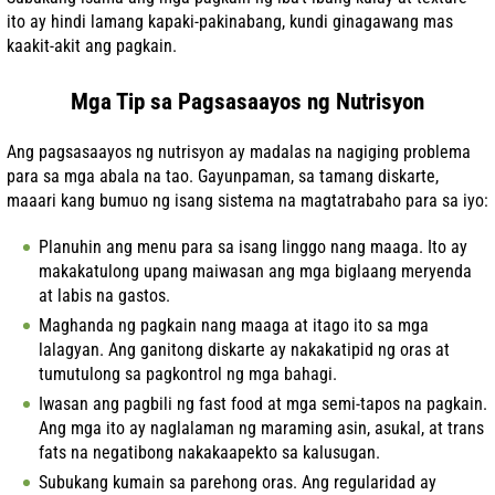
ito ay hindi lamang kapaki-pakinabang, kundi ginagawang mas
kaakit-akit ang pagkain.
Mga Tip sa Pagsasaayos ng Nutrisyon
Ang pagsasaayos ng nutrisyon ay madalas na nagiging problema
para sa mga abala na tao. Gayunpaman, sa tamang diskarte,
maaari kang bumuo ng isang sistema na magtatrabaho para sa iyo:
Planuhin ang menu para sa isang linggo nang maaga. Ito ay
makakatulong upang maiwasan ang mga biglaang meryenda
at labis na gastos.
Maghanda ng pagkain nang maaga at itago ito sa mga
lalagyan. Ang ganitong diskarte ay nakakatipid ng oras at
tumutulong sa pagkontrol ng mga bahagi.
Iwasan ang pagbili ng fast food at mga semi-tapos na pagkain.
Ang mga ito ay naglalaman ng maraming asin, asukal, at trans
fats na negatibong nakakaapekto sa kalusugan.
Subukang kumain sa parehong oras. Ang regularidad ay