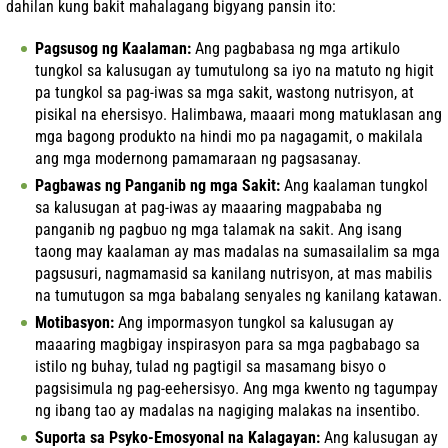
dahilan kung bakit mahalagang bigyang pansin ito:
Pagsusog ng Kaalaman:
Ang pagbabasa ng mga artikulo
tungkol sa kalusugan ay tumutulong sa iyo na matuto ng higit
pa tungkol sa pag-iwas sa mga sakit, wastong nutrisyon, at
pisikal na ehersisyo. Halimbawa, maaari mong matuklasan ang
mga bagong produkto na hindi mo pa nagagamit, o makilala
ang mga modernong pamamaraan ng pagsasanay.
Pagbawas ng Panganib ng mga Sakit:
Ang kaalaman tungkol
sa kalusugan at pag-iwas ay maaaring magpababa ng
panganib ng pagbuo ng mga talamak na sakit. Ang isang
taong may kaalaman ay mas madalas na sumasailalim sa mga
pagsusuri, nagmamasid sa kanilang nutrisyon, at mas mabilis
na tumutugon sa mga babalang senyales ng kanilang katawan.
Motibasyon:
Ang impormasyon tungkol sa kalusugan ay
maaaring magbigay inspirasyon para sa mga pagbabago sa
istilo ng buhay, tulad ng pagtigil sa masamang bisyo o
pagsisimula ng pag-eehersisyo. Ang mga kwento ng tagumpay
ng ibang tao ay madalas na nagiging malakas na insentibo.
Suporta sa Psyko-Emosyonal na Kalagayan:
Ang kalusugan ay