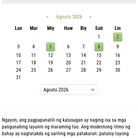
«
Agosto 2026
»
Lun
Mar
Miy
Huw
Biy
Sab
Lin
1
2
3
4
5
6
7
8
9
10
11
12
13
14
15
16
17
18
19
20
21
22
23
24
25
26
27
28
29
30
31
Ngayon, ang pagpapanatili ng kalusugan ay naging isa sa mga
pangunahing layunin ng maraming tao. Ang modernong ritmo ng
buhay ay nagtatakda ng sariling mga patakaran: patuloy tayong