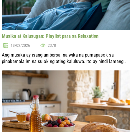
Musika at Kalusugan: Playlist para sa Relaxation
18/02/2026
2378
Ang musika ay isang unibersal na wika na pumapasok sa
pinakamalalim na sulok ng ating kaluluwa. Ito ay hindi lamang
nakakapagbigay aliw kundi may malaking epekto sa ating
kalusugan at pangkalahatang n...