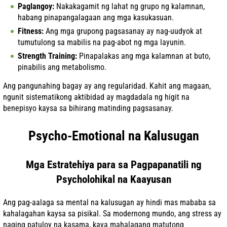
Paglangoy:
Nakakagamit ng lahat ng grupo ng kalamnan,
habang pinapangalagaan ang mga kasukasuan.
Fitness:
Ang mga grupong pagsasanay ay nag-uudyok at
tumutulong sa mabilis na pag-abot ng mga layunin.
Strength Training:
Pinapalakas ang mga kalamnan at buto,
pinabilis ang metabolismo.
Ang pangunahing bagay ay ang regularidad. Kahit ang magaan,
ngunit sistematikong aktibidad ay magdadala ng higit na
benepisyo kaysa sa bihirang matinding pagsasanay.
Psycho-Emotional na Kalusugan
Mga Estratehiya para sa Pagpapanatili ng
Psycholohikal na Kaayusan
Ang pag-aalaga sa mental na kalusugan ay hindi mas mababa sa
kahalagahan kaysa sa pisikal. Sa modernong mundo, ang stress ay
naging patuloy na kasama, kaya mahalagang matutong