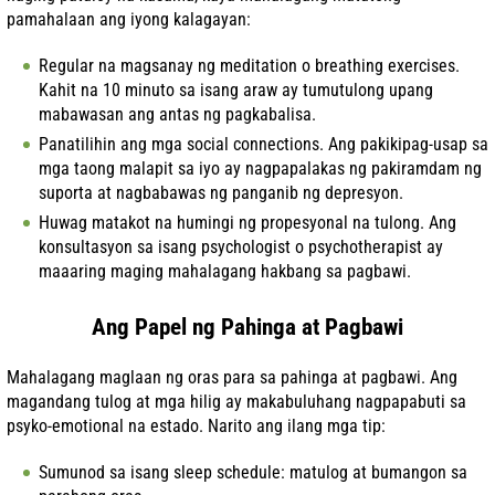
pamahalaan ang iyong kalagayan:
Regular na magsanay ng meditation o breathing exercises.
Kahit na 10 minuto sa isang araw ay tumutulong upang
mabawasan ang antas ng pagkabalisa.
Panatilihin ang mga social connections. Ang pakikipag-usap sa
mga taong malapit sa iyo ay nagpapalakas ng pakiramdam ng
suporta at nagbabawas ng panganib ng depresyon.
Huwag matakot na humingi ng propesyonal na tulong. Ang
konsultasyon sa isang psychologist o psychotherapist ay
maaaring maging mahalagang hakbang sa pagbawi.
Ang Papel ng Pahinga at Pagbawi
Mahalagang maglaan ng oras para sa pahinga at pagbawi. Ang
magandang tulog at mga hilig ay makabuluhang nagpapabuti sa
psyko-emotional na estado. Narito ang ilang mga tip:
Sumunod sa isang sleep schedule: matulog at bumangon sa