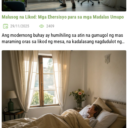
Malusog na Likod: Mga Ehersisyo para sa mga Madalas Umupo
29/11/2025
2409
Ang modernong buhay ay humihiling sa atin na gumugol ng mas
maraming oras sa likod ng mesa, na kadalasang nagdudulot ng
hindi kanais-nais na mga epekto sa kalusugan, lalo na sa likod.
Ang sakit sa lik...