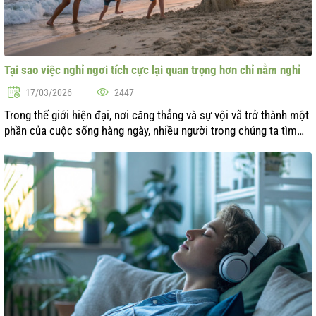
Tại sao việc nghỉ ngơi tích cực lại quan trọng hơn chỉ nằm nghỉ
17/03/2026
2447
Trong thế giới hiện đại, nơi căng thẳng và sự vội vã trở thành một
phần của cuộc sống hàng ngày, nhiều người trong chúng ta tìm
kiếm sự nghỉ ngơi như một cách để phục hồi sức lực. Tuy nhiên,
liệu có n...