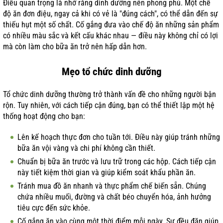
Điều quan trọng là nhớ rằng dinh dưỡng nên phong phú. Một chế
độ ăn đơn điệu, ngay cả khi có vẻ là "đúng cách", có thể dẫn đến sự
thiếu hụt một số chất. Cố gắng đưa vào chế độ ăn những sản phẩm
có nhiều màu sắc và kết cấu khác nhau — điều này không chỉ có lợi
mà còn làm cho bữa ăn trở nên hấp dẫn hơn.
Mẹo tổ chức dinh dưỡng
Tổ chức dinh dưỡng thường trở thành vấn đề cho những người bận
rộn. Tuy nhiên, với cách tiếp cận đúng, bạn có thể thiết lập một hệ
thống hoạt động cho bạn:
Lên kế hoạch thực đơn cho tuần tới. Điều này giúp tránh những
bữa ăn vội vàng và chi phí không cần thiết.
Chuẩn bị bữa ăn trước và lưu trữ trong các hộp. Cách tiếp cận
này tiết kiệm thời gian và giúp kiểm soát khẩu phần ăn.
Tránh mua đồ ăn nhanh và thực phẩm chế biến sẵn. Chúng
chứa nhiều muối, đường và chất béo chuyển hóa, ảnh hưởng
tiêu cực đến sức khỏe.
Cố gắng ăn vào cùng một thời điểm mỗi ngày. Sự đều đặn giúp