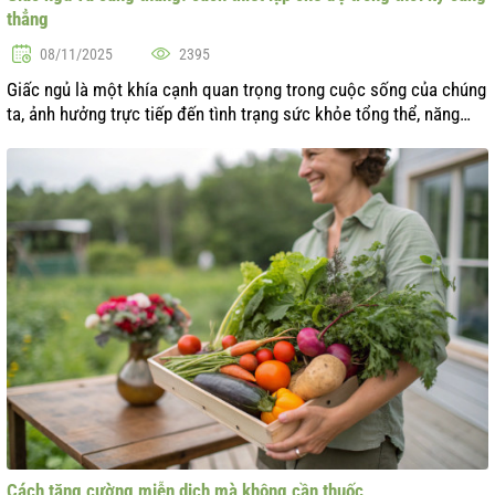
thẳng
08/11/2025
2395
Giấc ngủ là một khía cạnh quan trọng trong cuộc sống của chúng
ta, ảnh hưởng trực tiếp đến tình trạng sức khỏe tổng thể, năng
suất và cảm xúc. Trong bối cảnh căng thẳng liên tục, thường đi
kèm với nhị...
Cách tăng cường miễn dịch mà không cần thuốc