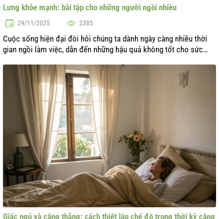
Lưng khỏe mạnh: bài tập cho những người ngồi nhiều
29/11/2025
2385
Cuộc sống hiện đại đòi hỏi chúng ta dành ngày càng nhiều thời
gian ngồi làm việc, dẫn đến những hậu quả không tốt cho sức
khỏe, đặc biệt là cho lưng. Đau lưng và tư thế xấu đã trở thành
những vấn đề p...
Giấc ngủ và căng thẳng: cách thiết lập chế độ trong thời kỳ căng