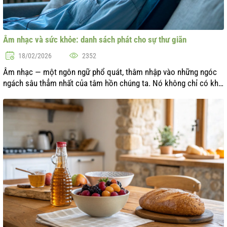
Âm nhạc và sức khỏe: danh sách phát cho sự thư giãn
18/02/2026
2352
Âm nhạc — một ngôn ngữ phổ quát, thâm nhập vào những ngóc
ngách sâu thẳm nhất của tâm hồn chúng ta. Nó không chỉ có khả
năng giải trí mà còn ảnh hưởng đáng kể đến sức khỏe và cảm
xúc tổng thể của chún...