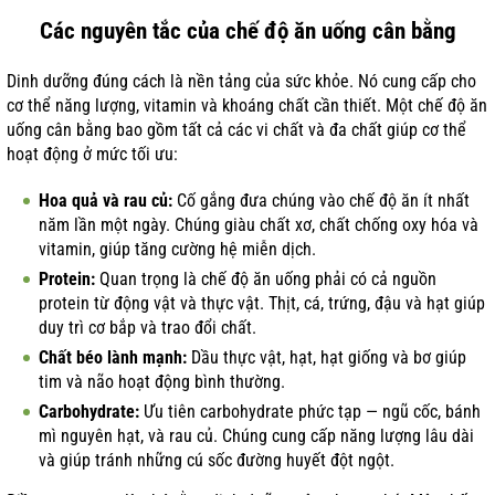
Các nguyên tắc của chế độ ăn uống cân bằng
Dinh dưỡng đúng cách là nền tảng của sức khỏe. Nó cung cấp cho
cơ thể năng lượng, vitamin và khoáng chất cần thiết. Một chế độ ăn
uống cân bằng bao gồm tất cả các vi chất và đa chất giúp cơ thể
hoạt động ở mức tối ưu:
Hoa quả và rau củ:
Cố gắng đưa chúng vào chế độ ăn ít nhất
năm lần một ngày. Chúng giàu chất xơ, chất chống oxy hóa và
vitamin, giúp tăng cường hệ miễn dịch.
Protein:
Quan trọng là chế độ ăn uống phải có cả nguồn
protein từ động vật và thực vật. Thịt, cá, trứng, đậu và hạt giúp
duy trì cơ bắp và trao đổi chất.
Chất béo lành mạnh:
Dầu thực vật, hạt, hạt giống và bơ giúp
tim và não hoạt động bình thường.
Carbohydrate:
Ưu tiên carbohydrate phức tạp — ngũ cốc, bánh
mì nguyên hạt, và rau củ. Chúng cung cấp năng lượng lâu dài
và giúp tránh những cú sốc đường huyết đột ngột.