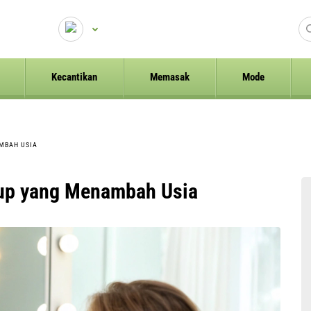
Kecantikan
Memasak
Mode
MBAH USIA
up yang Menambah Usia