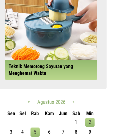
Teknik Memotong Sayuran yang
Menghemat Waktu
«
Agustus 2026
»
Sen
Sel
Rab
Kam
Jum
Sab
Min
1
2
3
4
5
6
7
8
9