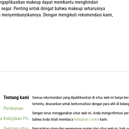
engaplikasikan makeup dapat membantu menghindari
segar. Penting untuk diingat bahwa makeup seharusnya
an menyembunyikannya. Dengan mengikuti rekomendasi kami,
Tentang kami
Semua rekomendasi yang dipublikasikan di situs web ini hanya ber
tertentu, disarankan untuk berkonsultasi dengan para ahli di bidang
Periklanan
Dengan terus menggunakan situs web ini, Anda mengonfirmasi per
ta
Kebijakan Privasi
bahwa Anda telah membaca
Kebijakan cookie
kami.
Tentang situs ini
Pencetakan ulang dan penggunaan materi dari situs web ini, baik 