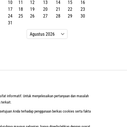
10
11
12
13
14
15
16
17
18
19
20
21
22
23
24
25
26
27
28
29
30
31
sifat informatif. Untuk menyelesaikan pertanyaan dan masalah
 terkait.
setujuan Anda terhadap penggunaan berkas cookies serta fakta
seluruhnya maupun sebagian, hanya diperbolehkan dengan syarat