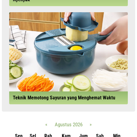
Teknik Memotong Sayuran yang Menghemat Waktu
«
Agustus 2026
»
Sen
Sel
Rab
Kam
Jum
Sab
Min