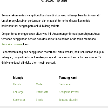
© 2026. Tip Grid
Semua rekomendasi yang dipublikasikan di situs web ini hanya bersifat informatif.
Untuk menyelesaikan pertanyaan dan masalah tertentu, disarankan untuk
berkonsultasi dengan para ahli di bidang terkait.
Dengan terus menggunakan situs web ini, Anda mengonfirmasi persetujuan Anda
terhadap penggunaan berkas cookies serta fakta bahwa Anda telah membaca
Kebijakan cookie
kami.
Pencetakan ulang dan penggunaan materi dari situs web ini, baik seluruhnya maupun
sebagian, hanya diperbolehkan dengan syarat mencantumkan tautan ke sumber Tip
Grid yang dapat diindeks oleh mesin pencari.
Menuju
Tentang kami
Rumah
Mode
Periklanan
Keluarga
Pariwisata
Kebijakan Privasi
Kesehatan
Bisnis
Tentang situs ini
Kecantikan
Lainnya
Kontak