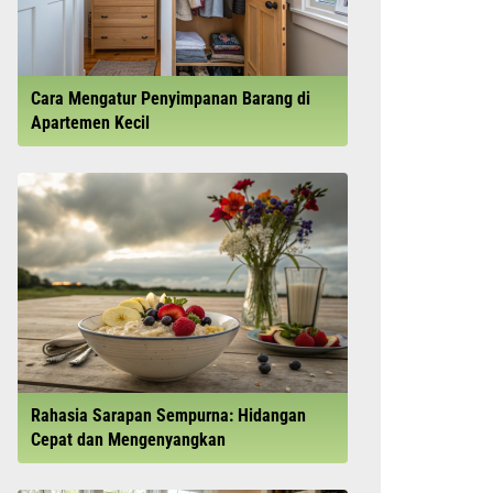
Cara Mengatur Penyimpanan Barang di
Apartemen Kecil
Rahasia Sarapan Sempurna: Hidangan
Cepat dan Mengenyangkan