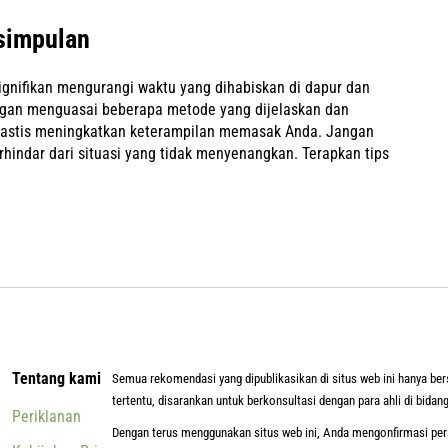
simpulan
gnifikan mengurangi waktu yang dihabiskan di dapur dan
an menguasai beberapa metode yang dijelaskan dan
rastis meningkatkan keterampilan memasak Anda. Jangan
hindar dari situasi yang tidak menyenangkan. Terapkan tips
Tentang kami
Semua rekomendasi yang dipublikasikan di situs web ini hanya ber
tertentu, disarankan untuk berkonsultasi dengan para ahli di bidang
Periklanan
Dengan terus menggunakan situs web ini, Anda mengonfirmasi per