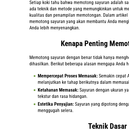
Setiap koki tahu bahwa memotong sayuran adalah sa
ada teknik dan metode yang memungkinkan untuk memp
kualitas dan penampilan memotongan. Dalam artikel 
memotong sayuran yang akan membantu Anda menghe
Anda lebih menyenangkan.
Kenapa Penting Memot
Memotong sayuran dengan benar tidak hanya menghe
dihasilkan. Berikut beberapa alasan mengapa Anda 
Mempercepat Proses Memasak:
Semakin cepat A
melanjutkan ke tahap berikutnya dalam memasa
Ketahanan Memasak:
Sayuran dengan ukuran ya
tekstur dan rasa hidangan.
Estetika Penyajian:
Sayuran yang dipotong deng
menggugah selera.
Teknik Dasar