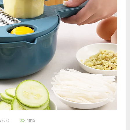
/2026
1815