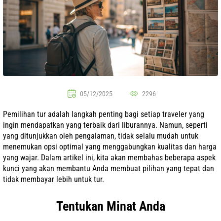
05/12/2025
2296
Pemilihan tur adalah langkah penting bagi setiap traveler yang
ingin mendapatkan yang terbaik dari liburannya. Namun, seperti
yang ditunjukkan oleh pengalaman, tidak selalu mudah untuk
menemukan opsi optimal yang menggabungkan kualitas dan harga
yang wajar. Dalam artikel ini, kita akan membahas beberapa aspek
kunci yang akan membantu Anda membuat pilihan yang tepat dan
tidak membayar lebih untuk tur.
Tentukan Minat Anda