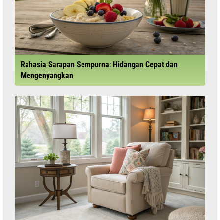
Rahasia Sarapan Sempurna: Hidangan Cepat dan
Mengenyangkan