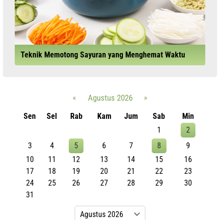
Teknik Memotong Sayuran yang Menghemat Waktu
«
Agustus 2026
»
Sen
Sel
Rab
Kam
Jum
Sab
Min
1
2
3
4
5
6
7
8
9
10
11
12
13
14
15
16
17
18
19
20
21
22
23
24
25
26
27
28
29
30
31