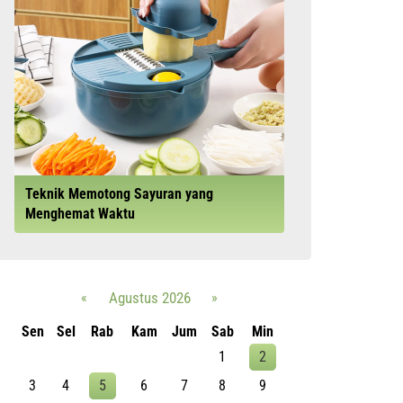
Teknik Memotong Sayuran yang
Menghemat Waktu
«
Agustus 2026
»
Sen
Sel
Rab
Kam
Jum
Sab
Min
1
2
3
4
5
6
7
8
9