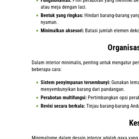
Fungsionalitas:
Pilih perabotan yang memiliki beb
atau meja dengan laci.
Bentuk yang ringkas:
Hindari barang-barang yang
nyaman.
Minimalkan aksesori:
Batasi jumlah elemen deko
Organisa
Dalam interior minimalis, penting untuk mengatur p
beberapa cara:
Sistem penyimpanan tersembunyi:
Gunakan lemar
menyembunyikan barang dari pandangan.
Perabotan multifungsi:
Pertimbangkan opsi perabo
Revisi secara berkala:
Tinjau barang-barang Anda
Ke
Minimalisme dalam desain interior adalah gaya yang