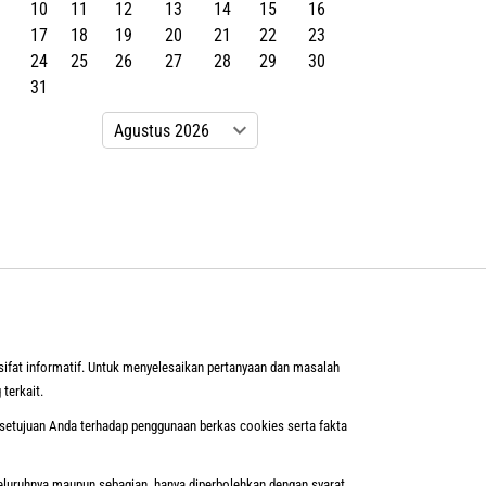
10
11
12
13
14
15
16
17
18
19
20
21
22
23
24
25
26
27
28
29
30
31
sifat informatif. Untuk menyelesaikan pertanyaan dan masalah
 terkait.
setujuan Anda terhadap penggunaan berkas cookies serta fakta
seluruhnya maupun sebagian, hanya diperbolehkan dengan syarat