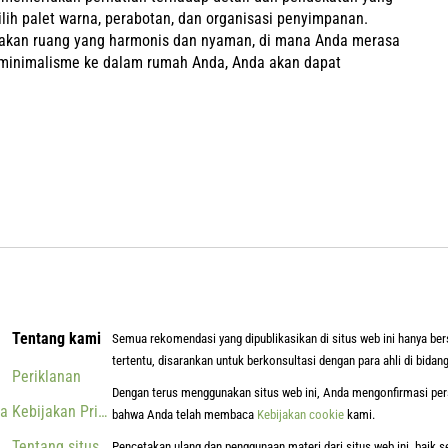
ih palet warna, perabotan, dan organisasi penyimpanan.
ptakan ruang yang harmonis dan nyaman, di mana Anda merasa
minimalisme ke dalam rumah Anda, Anda akan dapat
Tentang kami
Semua rekomendasi yang dipublikasikan di situs web ini hanya ber
tertentu, disarankan untuk berkonsultasi dengan para ahli di bidang
Periklanan
Dengan terus menggunakan situs web ini, Anda mengonfirmasi per
ta
Kebijakan Privasi
bahwa Anda telah membaca
Kebijakan cookie
kami.
Tentang situs ini
Pencetakan ulang dan penggunaan materi dari situs web ini, baik 