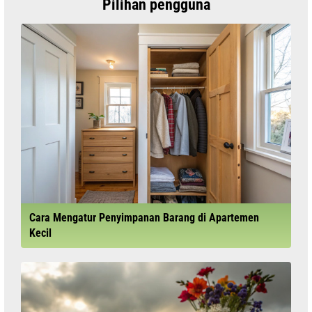
Pilihan pengguna
Cara Mengatur Penyimpanan Barang di Apartemen
Kecil