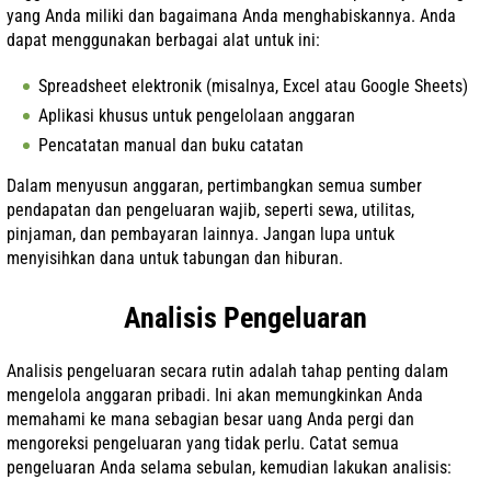
yang Anda miliki dan bagaimana Anda menghabiskannya. Anda
dapat menggunakan berbagai alat untuk ini:
Spreadsheet elektronik (misalnya, Excel atau Google Sheets)
Aplikasi khusus untuk pengelolaan anggaran
Pencatatan manual dan buku catatan
Dalam menyusun anggaran, pertimbangkan semua sumber
pendapatan dan pengeluaran wajib, seperti sewa, utilitas,
pinjaman, dan pembayaran lainnya. Jangan lupa untuk
menyisihkan dana untuk tabungan dan hiburan.
Analisis Pengeluaran
Analisis pengeluaran secara rutin adalah tahap penting dalam
mengelola anggaran pribadi. Ini akan memungkinkan Anda
memahami ke mana sebagian besar uang Anda pergi dan
mengoreksi pengeluaran yang tidak perlu. Catat semua
pengeluaran Anda selama sebulan, kemudian lakukan analisis: