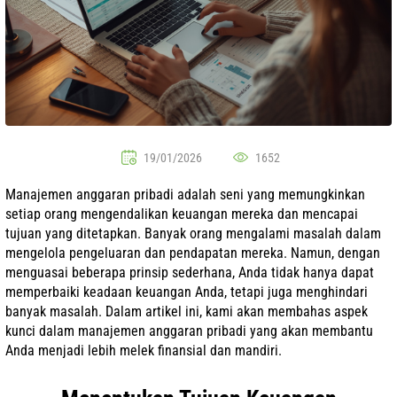
19/01/2026
1652
Manajemen anggaran pribadi adalah seni yang memungkinkan
setiap orang mengendalikan keuangan mereka dan mencapai
tujuan yang ditetapkan. Banyak orang mengalami masalah dalam
mengelola pengeluaran dan pendapatan mereka. Namun, dengan
menguasai beberapa prinsip sederhana, Anda tidak hanya dapat
memperbaiki keadaan keuangan Anda, tetapi juga menghindari
banyak masalah. Dalam artikel ini, kami akan membahas aspek
kunci dalam manajemen anggaran pribadi yang akan membantu
Anda menjadi lebih melek finansial dan mandiri.