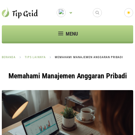
MENU
BERANDA
TIPS LAINNYA
MEMAHAMI MANAJEMEN ANGGARAN PRIBADI
Memahami Manajemen Anggaran Pribadi