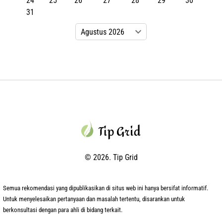
24
25
26
27
28
29
30
31
© 2026. Tip Grid
Semua rekomendasi yang dipublikasikan di situs web ini hanya bersifat informatif.
Untuk menyelesaikan pertanyaan dan masalah tertentu, disarankan untuk
berkonsultasi dengan para ahli di bidang terkait.