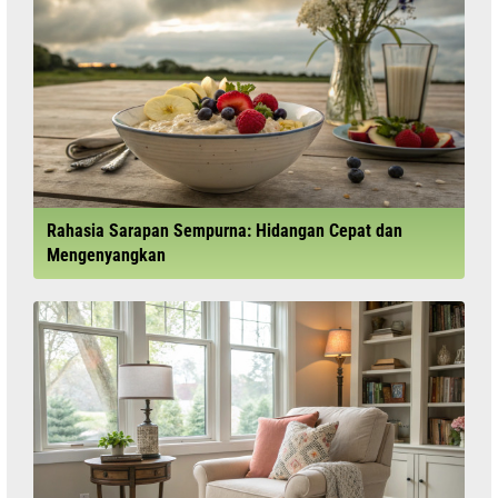
Rahasia Sarapan Sempurna: Hidangan Cepat dan
Mengenyangkan