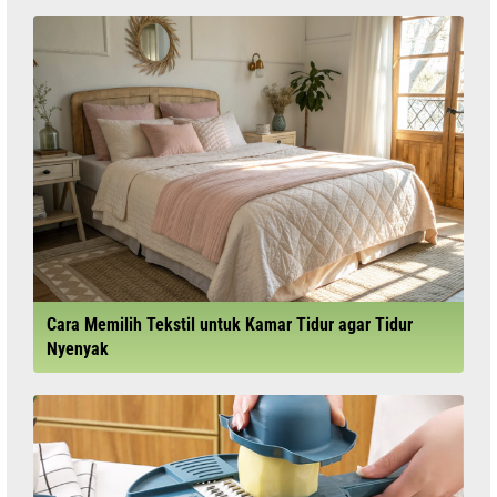
Cara Memilih Tekstil untuk Kamar Tidur agar Tidur
Nyenyak