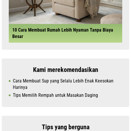
10 Cara Membuat Rumah Lebih Nyaman Tanpa Biaya
Besar
Kami merekomendasikan
Cara Membuat Sup yang Selalu Lebih Enak Keesokan
Harinya
Tips Memilih Rempah untuk Masakan Daging
Tips yang berguna