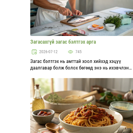
Загасахгүй загас бэлтгэх арга
2026-07-12
745
Загас бэлтгэх нь амттай хоол хийхэд хэцүү
даалгавар болж болох бөгөөд энэ нь ихэвчлэн
үнэртэй холбогддог. Гэсэн хэдий ч, загасны
үнэрийг багасгах эсвэл бүрэн арилгах үр дүнтэй
аргууд байдаг. Энэ нийтл...