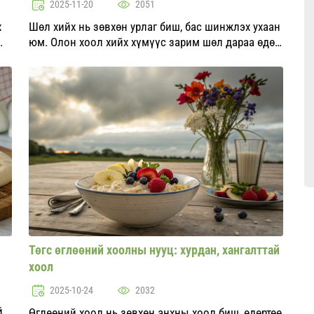
2025-11-20
2051
х
Шөл хийх нь зөвхөн урлаг биш, бас шинжлэх ухаан
юм. Олон хоол хийх хүмүүс зарим шөл дараа өдөр
нь илүү амттай болдог гэж үздэг. Амтлагч, орц,
р
цаг хугацаа нь энгийн өдрийн хоолыг хоолны
бүтээл болгож х...
Төгс өглөөний хоолны нууц: хурдан, хангалттай
хоол
2025-10-24
2032
йн
Өглөөний хоол нь зөвхөн анхны хоол биш, өдөртөө