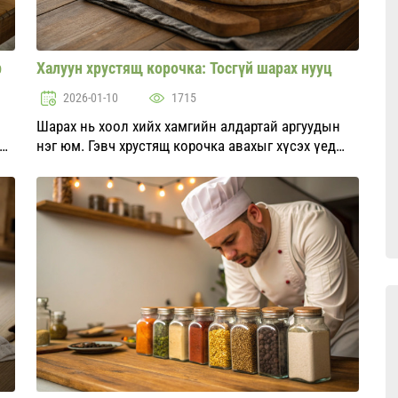
р
Халуун хрустящ корочка: Тосгүй шарах нууц
2026-01-10
1715
Шарах нь хоол хийх хамгийн алдартай аргуудын
ийн
нэг юм. Гэвч хрустящ корочка авахыг хүсэх үед
н
зарим хүмүүс тосны хэт их хэрэглээтэй тулгардаг.
Энэ нийтлэлд бид танд их тосгүйгээр төгс үр дүнд
хүрэхэд тус...