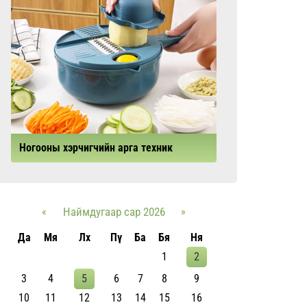
Ногооны хэрчигчийн арга техник
«
Наймдугаар сар 2026
»
Да
Мя
Лх
Пү
Ба
Бя
Ня
1
2
3
4
5
6
7
8
9
10
11
12
13
14
15
16