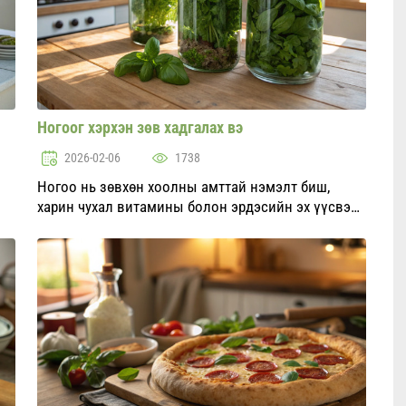
Ногоог хэрхэн зөв хадгалах вэ
2026-02-06
1738
Ногоо нь зөвхөн хоолны амттай нэмэлт биш,
харин чухал витамины болон эрдэсийн эх үүсвэр
юм. Гэсэн хэдий ч, ногоо хурдан хатаж, ашигтай
шинж чанараа алдах хандлагатай байдаг. Зөв
хадгалалт нь ногооны ш...