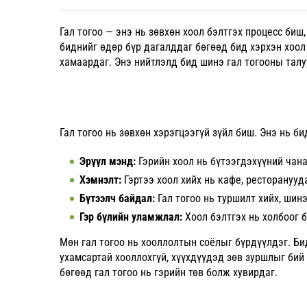
Гал тогоо — энэ нь зөвхөн хоол бэлтгэх процесс биш
биднийг өдөр бүр дагалддаг бөгөөд бид хэрхэн хоол 
хамаардаг. Энэ нийтлэлд бид шинэ гал тогооны талуу
Гал тогоо нь зөвхөн хэрэгцээгүй зүйл биш. Энэ нь б
Эрүүл мэнд:
Гэрийн хоол нь бүтээгдэхүүний чана
Хэмнэлт:
Гэртээ хоол хийх нь кафе, ресторанууд
Бүтээлч байдал:
Гал тогоо нь туршилт хийх, шин
Гэр бүлийн уламжлал:
Хоол бэлтгэх нь холбоог 
Мөн гал тогоо нь хооллолтын соёлыг бүрдүүлдэг. Би
ухамсартай хооллохгүй, хүүхдүүдэд зөв зуршлыг бий 
бөгөөд гал тогоо нь гэрийн төв болж хувирдаг.