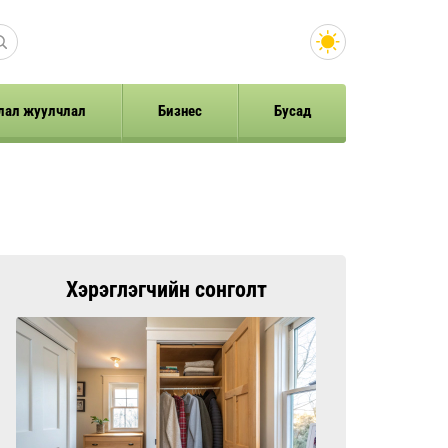
лал жуулчлал
Бизнес
Бусад
Хэрэглэгчийн сонголт