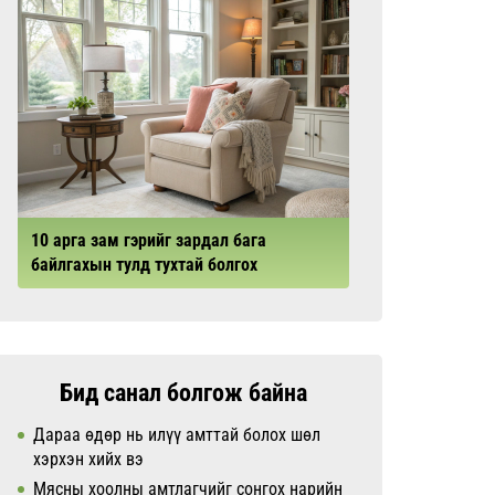
10 арга зам гэрийг зардал бага
байлгахын тулд тухтай болгох
Бид санал болгож байна
Дараа өдөр нь илүү амттай болох шөл
хэрхэн хийх вэ
Мясны хоолны амтлагчийг сонгох нарийн