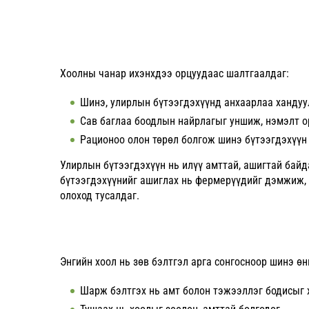
Хоолны чанар ихэнхдээ орцуудаас шалтгаалдаг:
Шинэ, улирлын бүтээгдэхүүнд анхаарлаа хандуу
Сав баглаа боодлын найрлагыг уншиж, нэмэлт о
Рационоо олон төрөл болгож шинэ бүтээгдэхүүн
Улирлын бүтээгдэхүүн нь илүү амттай, ашигтай байд
бүтээгдэхүүнийг ашиглах нь фермерүүдийг дэмжиж, 
олоход тусалдаг.
Энгийн хоол нь зөв бэлтгэл арга сонгосноор шинэ өн
Шарж бэлтгэх нь амт болон тэжээллэг бодисыг 