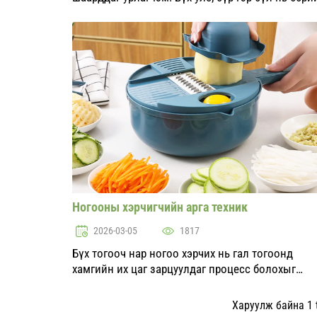
уламжлал, нууцуудтай бөгөөд эдгээр нь үе
дамжиж ирдэг. Энэ нийтлэлд бид пиццаны
тестийг үүсгэхэд туслах г...
Ногооны хэрчигчийн арга техник
2026-03-05
1817
Бүх тогооч нар ногоо хэрчих нь гал тогоонд
хамгийн их цаг зарцуулдаг процесс болохыг
Харуулж байна 1 t