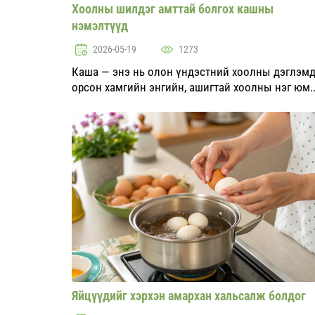
Хоолны шилдэг амттай болгох кашны
нэмэлтүүд
2026-05-19
1273
Каша — энэ нь олон үндэстний хоолны дэглэм
орсон хамгийн энгийн, ашигтай хоолны нэг юм.
Гэсэн хэдий ч, энгийн байдал нь хурдан уйтгарт
болох боломжтой. Кашыг жинхэнэ хоолны
шилдэг бүтээл болгохын т...
Яйцүүдийг хэрхэн амархан хальсалж болдог