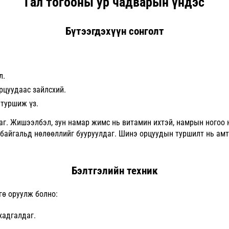
Гал тогооны ур чадварын үндэс
Бүтээгдэхүүн сонголт
л.
рцуудаас зайлсхий.
 туршиж үз.
аг. Жишээлбэл, зун намар жимс нь витамин ихтэй, намрын ногоо н
байгальд нөлөөллийг бууруулдаг. Шинэ орцуудын туршилт нь ам
Бэлтгэлийн техник
гө оруулж болно:
хадгалдаг.