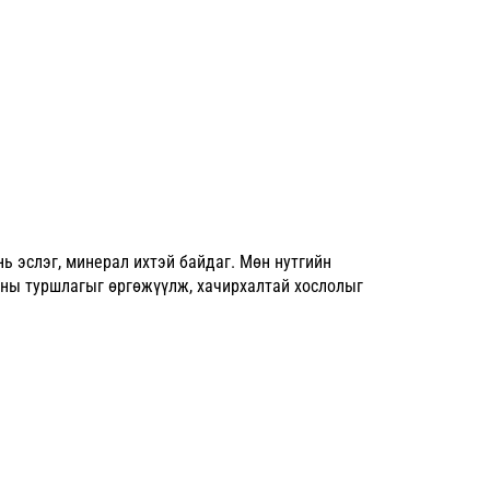
ь эслэг, минерал ихтэй байдаг. Мөн нутгийн
тны туршлагыг өргөжүүлж, хачирхалтай хослолыг