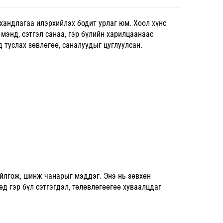
ч хандлагаа илэрхийлэх бодит урлаг юм. Хоол хүнс
 мэнд, сэтгэл санаа, гэр бүлийн харилцаанаас
 туслах зөвлөгөө, саналуудыг цуглуулсан.
ойлгож, шинж чанарыг мэддэг. Энэ нь зөвхөн
өд гэр бүл сэтгэгдэл, төлөвлөгөөгөө хуваалцдаг