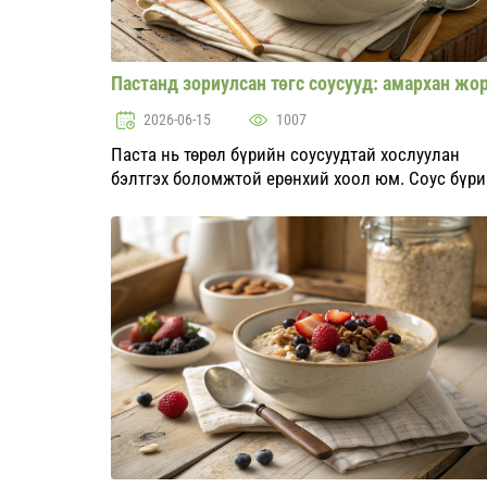
Пастанд зориулсан төгс соусууд: амархан жо
2026-06-15
1007
Паста нь төрөл бүрийн соусуудтай хослуулан
бэлтгэх боломжтой ерөнхий хоол юм. Соус бүр
онцлог шинж чанар нь түүнийг шинэ кулинарий
бүтээлүүдийг бий болгоход үндэс болдог. Энэ
нийтлэлд бид гэртээ а...