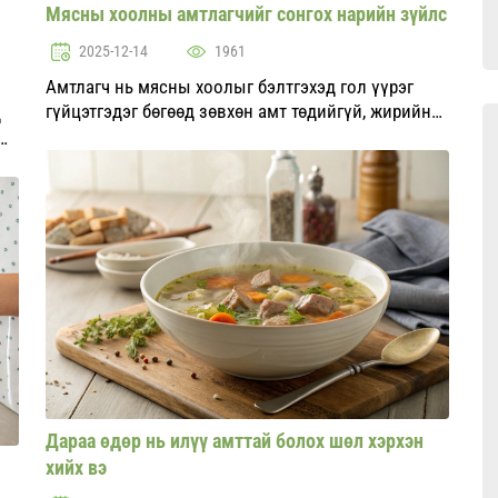
Мясны хоолны амтлагчийг сонгох нарийн зүйлс
2025-12-14
1961
Амтлагч нь мясны хоолыг бэлтгэхэд гол үүрэг
гүйцэтгэдэг бөгөөд зөвхөн амт төдийгүй, жирийн
д
хоолыг тогоочийн шидэт бүтээл болгон хувиргах
чадвартай үнэрийг нэмдэг. Гэвч амтлагч сонгох нь
ай
хүндхэн даалга...
Дараа өдөр нь илүү амттай болох шөл хэрхэн
хийх вэ