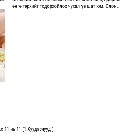
өнгө төрхийг тодорхойлох чухал үе шат юм. Олон
судалгаагаар бүрэн дүүрэн өглөөний хоол нь
анхаарлыг сайжруулах, ажиллах чадварыг
нэмэгдүүлэх, эерэг сэтг...
o 11 нь 11 (1 Хуудаснууд )