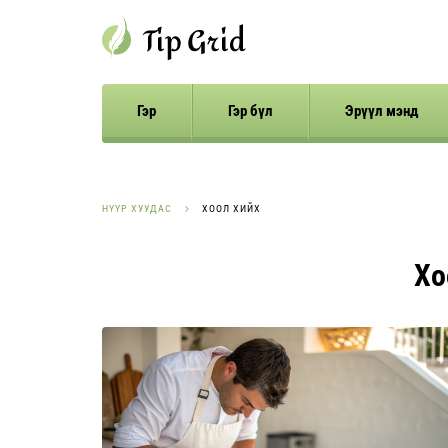
Гэр
Гэр бүл
Эрүүл мэнд
НҮҮР ХУУДАС
ХООЛ ХИЙХ
Хо