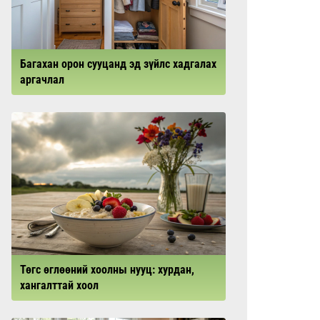
Багахан орон сууцанд эд зүйлс хадгалах
аргачлал
Төгс өглөөний хоолны нууц: хурдан,
хангалттай хоол