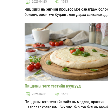
2026-04-25
1513
Яйц хийх нь энгийн процесс мэт санагдаж боло
боловч, олон хүн буцалгахын дараа хальслахад
хэцүү байдлыг тулгардаг. Энэ нөхцөл байдал нь
хамгийн туршлагатай тогоочдыг ч сэтгэл дундуу
үлдээж болзошгүй...
Пиццаны төгс тестийн нууцууд
2026-04-01
1561
Пиццаны төгс тестийг хийх нь мэдлэг, практик
шаарддаг урлаг юм. Бүх улс, бүр гэр бүл нь өөри