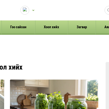
Гоо сайхан
Хоол хийх
Загвар
Ая
ол хийх
мэддэг. Гэсэн хэдий ч, энэ процессыг эрс
хурдасгах боломжтой техникийн аргууд байдаг
бөгөөд хэрчих чанар, гоо зүйг ...