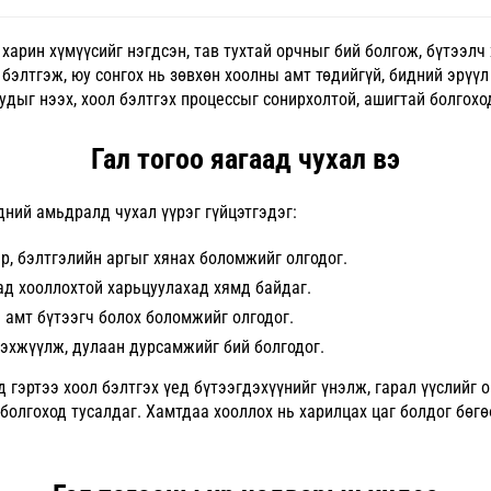
, харин хүмүүсийг нэгдсэн, тав тухтай орчныг бий болгож, бүтээл
бэлтгэж, юу сонгох нь зөвхөн хоолны амт төдийгүй, бидний эрүүл
дыг нээх, хоол бэлтгэх процессыг сонирхолтой, ашигтай болгоход
Гал тогоо яагаад чухал вэ
идний амьдралд чухал үүрэг гүйцэтгэдэг:
р, бэлтгэлийн аргыг хянах боломжийг олгодог.
ад хооллохтой харьцуулахад хямд байдаг.
э амт бүтээгч болох боломжийг олгодог.
бэхжүүлж, дулаан дурсамжийг бий болгодог.
д гэртээ хоол бэлтгэх үед бүтээгдэхүүнийг үнэлж, гарал үүслийг 
болгоход тусалдаг. Хамтдаа хооллох нь харилцах цаг болдог бөгө